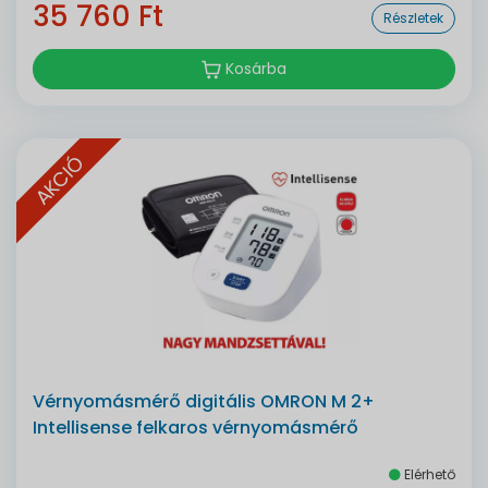
35 760 Ft
Részletek
Kosárba
AKCIÓ
Vérnyomásmérő digitális OMRON M 2+
Intellisense felkaros vérnyomásmérő
Elérhető