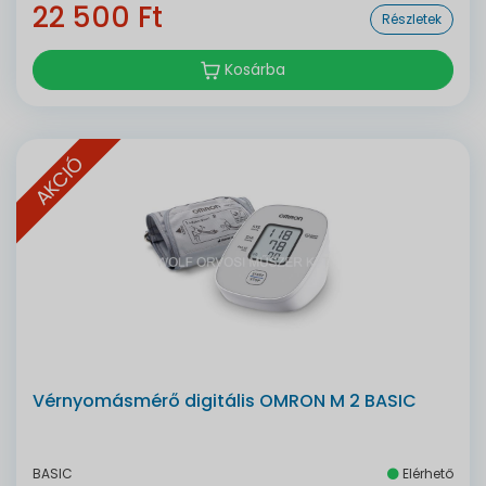
22 500 Ft
Részletek
Kosárba
AKCIÓ
Vérnyomásmérő digitális OMRON M 2 BASIC
BASIC
Elérhető