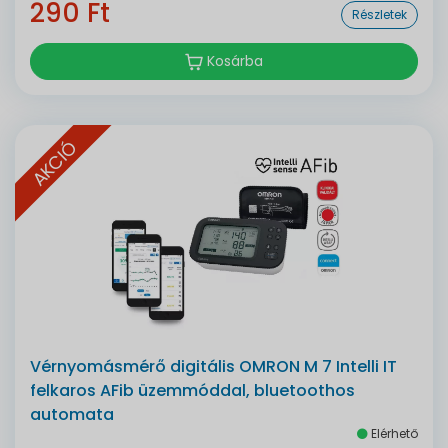
290 Ft
Részletek
Kosárba
AKCIÓ
Vérnyomásmérő digitális OMRON M 7 Intelli IT
felkaros AFib üzemmóddal, bluetoothos
automata
Elérhető