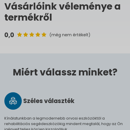
Vásárlóink véleménye a
termékről
0,0
(még nem értékelt)
Miért válassz minket?
Széles vá­lasz­ték
Kínálatunkban a legmodernebb orvosi eszközöktől a
rehabilitációs segédeszközökig mindent megtalál, hogy az Ön
igényeit teljes körűen kiszolgáljuk.