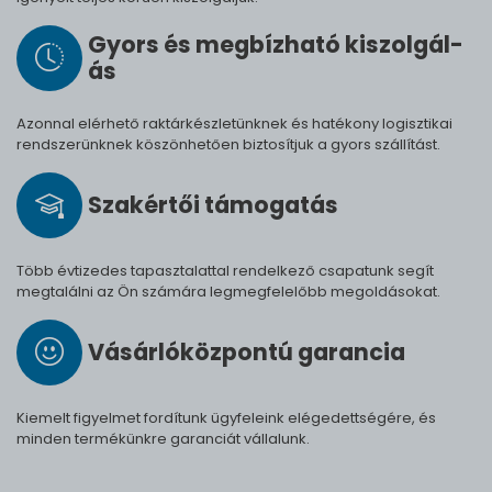
Gyors és meg­bíz­ha­tó ki­szol­gál­
ás
Azonnal elérhető raktárkészletünknek és hatékony logisztikai
rendszerünknek köszönhetően biztosítjuk a gyors szállítást.
Szak­értői tá­mo­ga­tás
Több évtizedes tapasztalattal rendelkező csapatunk segít
megtalálni az Ön számára legmegfelelőbb megoldásokat.
Vásárló­köz­pontú ga­ran­cia
Kiemelt figyelmet fordítunk ügyfeleink elégedettségére, és
minden termékünkre garanciát vállalunk.