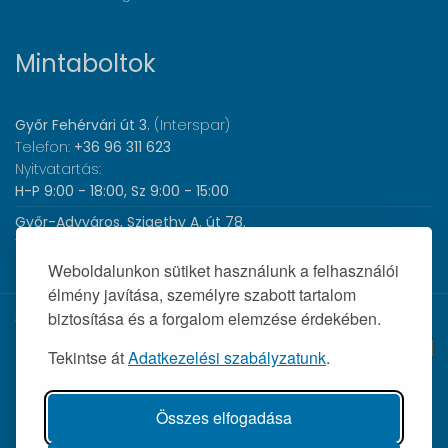
Mintaboltok
Győr Fehérvári út 3.
(Interspar)
Telefon:
+36 96 311 623
Nyitvatartás:
H-P 9:00 - 18:00, Sz 9:00 - 15:00
Győr-Adyváros, Szigethy A. út 78.
Telefon:
+36 96 440 505
Nyitvatartás:
H-P 8:00 - 17:00
Weboldalunkon sütiket használunk a felhasználói
élmény javítása, személyre szabott tartalom
biztosítása és a forgalom elemzése érdekében.
© 2026 Wolf Orvosi Műszer Kft. |
Tekintse át
Adatkezelési szabályzatunk
.
Összes elfogadása