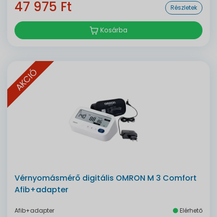
47 975 Ft
Részletek
Kosárba
AKCIÓ
Vérnyomásmérő digitális OMRON M 3 Comfort
Afib+adapter
Afib+adapter
Elérhető