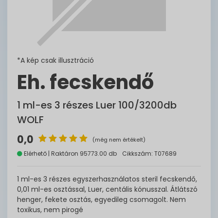
*A kép csak illusztráció
Eh. fecskendő
1 ml-es 3 részes Luer 100/3200db
WOLF
0,0
(még nem értékelt)
Elérhető | Raktáron 95773.00 db
Cikkszám: T07689
1 ml-es 3 részes egyszerhasználatos steril fecskendő,
0,01 ml-es osztással, Luer, centális kónusszal. Átlátszó
henger, fekete osztás, egyedileg csomagolt. Nem
toxikus, nem pirogé