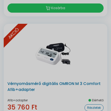
Kosárba
AKCIÓ
Vérnyomásmérő digitális OMRON M 3 Comfort
Afib+adapter
Afib+adapter
Elérhető
35 760 Ft
Részletek