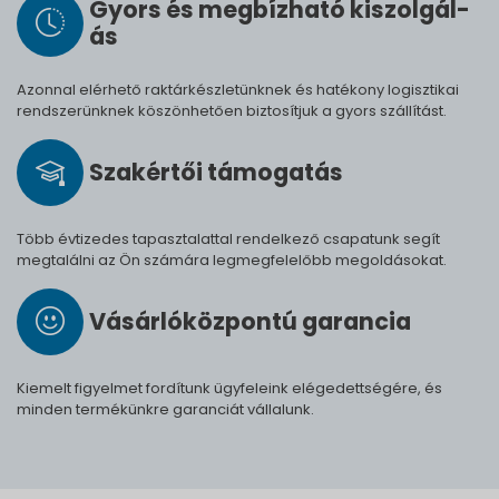
Gyors és meg­bíz­ha­tó ki­szol­gál­
ás
Azonnal elérhető raktárkészletünknek és hatékony logisztikai
rendszerünknek köszönhetően biztosítjuk a gyors szállítást.
Szak­értői tá­mo­ga­tás
Több évtizedes tapasztalattal rendelkező csapatunk segít
megtalálni az Ön számára legmegfelelőbb megoldásokat.
Vásárló­köz­pontú ga­ran­cia
Kiemelt figyelmet fordítunk ügyfeleink elégedettségére, és
minden termékünkre garanciát vállalunk.