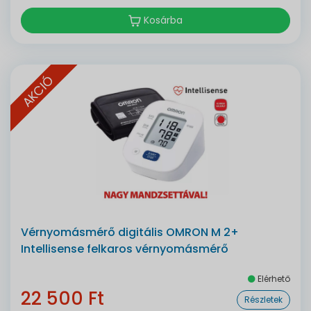
Kosárba
AKCIÓ
Vérnyomásmérő digitális OMRON M 2+
Intellisense felkaros vérnyomásmérő
Elérhető
22 500 Ft
Részletek