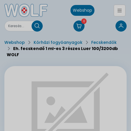
Webshop
0
Webshop
Kórházi fogyóanyagok
Fecskendők
Eh. fecskendő 1 ml-es 3 részes Luer 100/3200db
WOLF