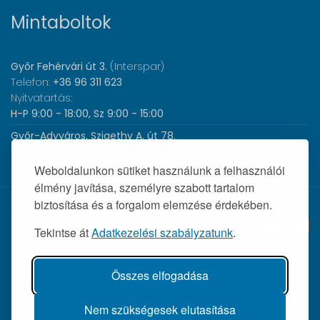
Mintaboltok
Győr Fehérvári út 3.
(Interspar)
Telefon:
+36 96 311 623
Nyitvatartás:
H-P 9:00 - 18:00, Sz 9:00 - 15:00
Győr-Adyváros, Szigethy A. út 78.
Telefon:
+36 96 440 505
Nyitvatartás:
H-P 8:00 - 17:00
Weboldalunkon sütiket használunk a felhasználói
élmény javítása, személyre szabott tartalom
biztosítása és a forgalom elemzése érdekében.
© 2026 Wolf Orvosi Műszer Kft. |
Tekintse át
Adatkezelési szabályzatunk
.
Összes elfogadása
Nem szükségesek elutasítása