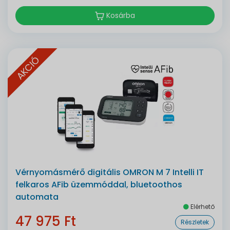
Kosárba
AKCIÓ
Vérnyomásmérő digitális OMRON M 7 Intelli IT
felkaros AFib üzemmóddal, bluetoothos
automata
Elérhető
47 975 Ft
Részletek