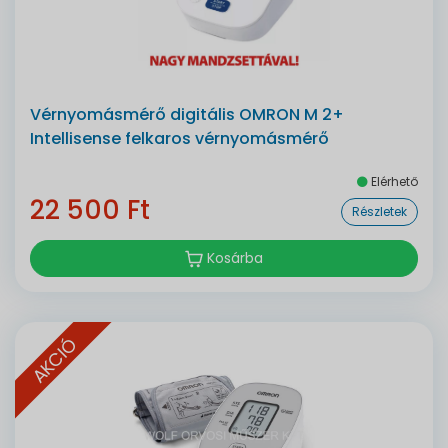
Vérnyomásmérő digitális OMRON M 2+
Intellisense felkaros vérnyomásmérő
Elérhető
22 500 Ft
Részletek
Kosárba
AKCIÓ