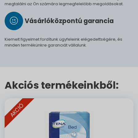
megtalálni az Ön számára legmegfelelőbb megoldásokat.
Vásárló­köz­pontú ga­ran­cia
Kiemelt figyelmet fordítunk ügyfeleink elégedettségére, és
minden termékünkre garanciát vállalunk.
Akciós termékeinkből:
AKCIÓ