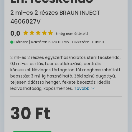
2 ml-es 2 részes BRAUN INJECT
4606027V
0,0
(még nem értékelt)
Elérhető | Raktáron 6329.00 db
Cikkszám: T01560
2 ml-es 2 részes egyszerhasználatos steril fecskendő,
0,1 ml-es osztás, Luer csatlakozású, centrális
kónusszal. Névleges térfogaton túl meghosszabbított
beosztás: 3 ml-ig használható. Zöld színű dugattyú,
teljesen átlátszó henger, fekete beosztás: ideális
leolvashatóság, kopásmentes.
Tovább
30 Ft