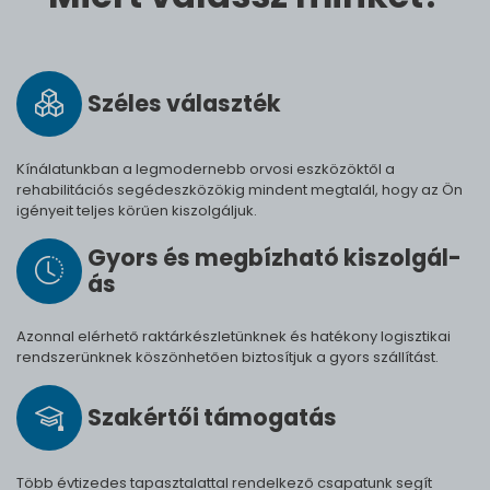
Széles vá­lasz­ték
Kínálatunkban a legmodernebb orvosi eszközöktől a
rehabilitációs segédeszközökig mindent megtalál, hogy az Ön
igényeit teljes körűen kiszolgáljuk.
Gyors és meg­bíz­ha­tó ki­szol­gál­
ás
Azonnal elérhető raktárkészletünknek és hatékony logisztikai
rendszerünknek köszönhetően biztosítjuk a gyors szállítást.
Szak­értői tá­mo­ga­tás
Több évtizedes tapasztalattal rendelkező csapatunk segít