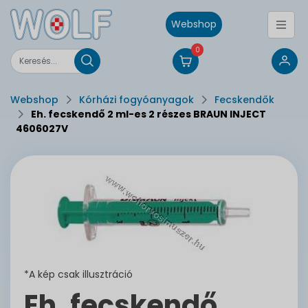
Webshop
0
Webshop
Kórházi fogyóanyagok
Fecskendők
Eh. fecskendő 2 ml-es 2 részes BRAUN INJECT
4606027V
*A kép csak illusztráció
Eh. fecskendő