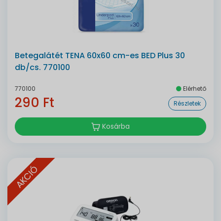
Betegalátét TENA 60x60 cm-es BED Plus 30
db/cs. 770100
770100
Elérhető
290 Ft
Részletek
Kosárba
AKCIÓ