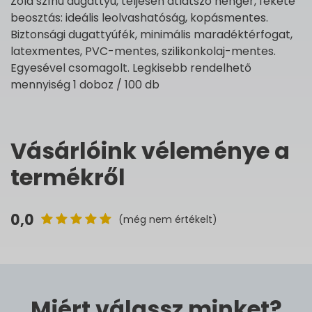
Zöld színű dugattyú, teljesen átlátszó henger, fekete
beosztás: ideális leolvashatóság, kopásmentes.
Biztonsági dugattyúfék, minimális maradéktérfogat,
latexmentes, PVC-mentes, szilikonkolaj-mentes.
Egyesével csomagolt. Legkisebb rendelhető
mennyiség 1 doboz / 100 db
Vásárlóink véleménye a
termékről
0,0
(még nem értékelt)
Miért válassz minket?