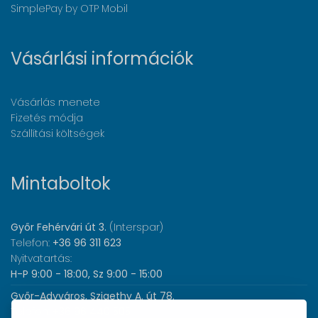
SimplePay by OTP Mobil
Vásárlási információk
Vásárlás menete
Fizetés módja
Szállítási költségek
Mintaboltok
Győr Fehérvári út 3.
(Interspar)
Telefon:
+36 96 311 623
Nyitvatartás:
H-P 9:00 - 18:00, Sz 9:00 - 15:00
Győr-Adyváros, Szigethy A. út 78.
Telefon:
+36 96 440 505