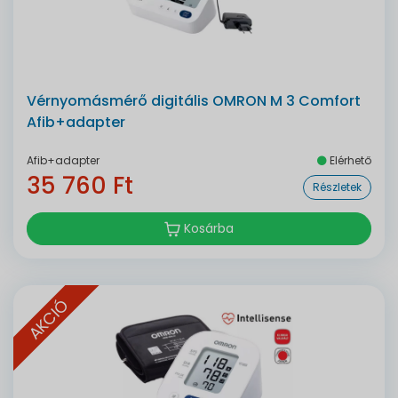
Vérnyomásmérő digitális OMRON M 3 Comfort
Afib+adapter
Afib+adapter
Elérhető
35 760 Ft
Részletek
Kosárba
AKCIÓ