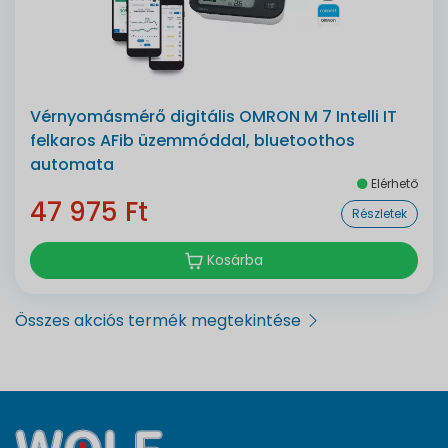
Vérnyomásmérő digitális OMRON M 7 Intelli IT
felkaros AFib üzemmóddal, bluetoothos
automata
Elérhető
47 975 Ft
Részletek
Kosárba
Összes akciós termék megtekintése