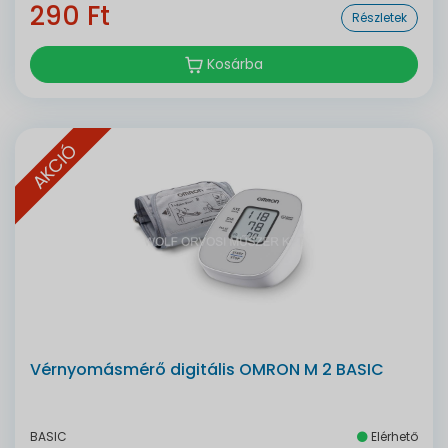
290 Ft
Részletek
Kosárba
AKCIÓ
Vérnyomásmérő digitális OMRON M 2 BASIC
BASIC
Elérhető