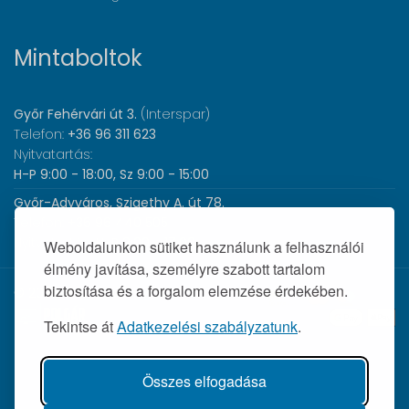
Mintaboltok
Győr Fehérvári út 3.
(Interspar)
Telefon:
+36 96 311 623
Nyitvatartás:
H-P 9:00 - 18:00, Sz 9:00 - 15:00
Győr-Adyváros, Szigethy A. út 78.
Telefon:
+36 96 440 505
Nyitvatartás:
H-P 8:00 - 17:00
Weboldalunkon sütiket használunk a felhasználói
élmény javítása, személyre szabott tartalom
biztosítása és a forgalom elemzése érdekében.
© 2026 Wolf Orvosi Műszer Kft. |
Tekintse át
Adatkezelési szabályzatunk
.
Összes elfogadása