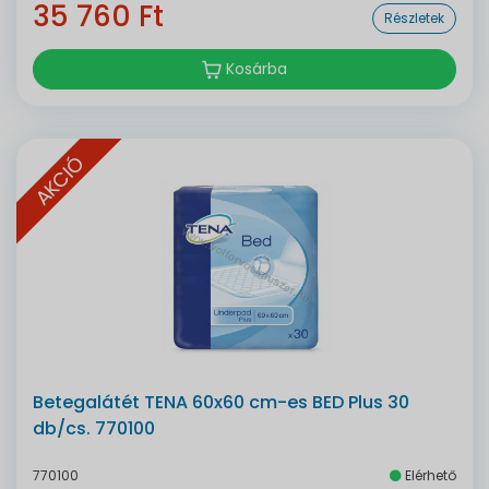
35 760 Ft
Részletek
Kosárba
AKCIÓ
Betegalátét TENA 60x60 cm-es BED Plus 30
db/cs. 770100
770100
Elérhető