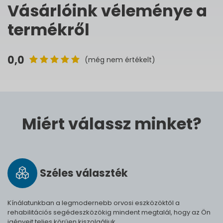
Vásárlóink véleménye a
termékről
0,0
(még nem értékelt)
Miért válassz minket?
Széles vá­lasz­ték
Kínálatunkban a legmodernebb orvosi eszközöktől a
rehabilitációs segédeszközökig mindent megtalál, hogy az Ön
igényeit teljes körűen kiszolgáljuk.