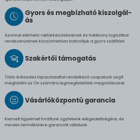
Gyors és meg­bíz­ha­tó ki­szol­gál­
ás
Azonnal elérhető raktárkészletünknek és hatékony logisztikai
rendszerünknek köszönhetően biztosítjuk a gyors szállítást.
Szak­értői tá­mo­ga­tás
Több évtizedes tapasztalattal rendelkező csapatunk segít
megtalálni az Ön számára legmegfelelőbb megoldásokat.
Vásárló­köz­pontú ga­ran­cia
Kiemelt figyelmet fordítunk ügyfeleink elégedettségére, és
minden termékünkre garanciát vállalunk.