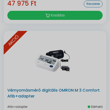
47 975 Ft
Részletek
Kosárba
AKCIÓ
Vérnyomásmérő digitális OMRON M 3 Comfort
Afib+adapter
Afib+adapter
Elérhető