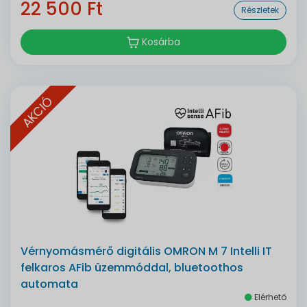
22 500 Ft
Részletek
Kosárba
AKCIÓ
Vérnyomásmérő digitális OMRON M 7 Intelli IT
felkaros AFib üzemmóddal, bluetoothos
automata
Elérhető