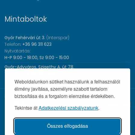
Mintaboltok
Győr Fehérvári út 3.
(Interspar)
Telefon:
+36 96 311 623
Nyitvatartás:
H-P 9:00 - 18:00, Sz 9:00 - 15:00
Győr-Adyváros, Szigethy A. út 78.
Telefon:
+36 96 440 505
Nyitvatartás:
H-P 8:00 - 17:00
Weboldalunkon sütiket használunk a felhasználói
élmény javítása, személyre szabott tartalom
biztosítása és a forgalom elemzése érdekében.
© 2026 Wolf Orvosi Műszer Kft. |
Tekintse át
Adatkezelési szabályzatunk
.
Összes elfogadása