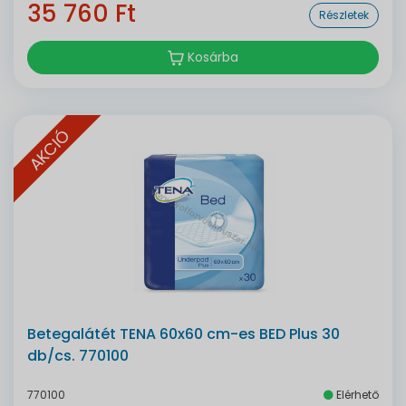
35 760 Ft
Részletek
Kosárba
AKCIÓ
Betegalátét TENA 60x60 cm-es BED Plus 30
db/cs. 770100
770100
Elérhető