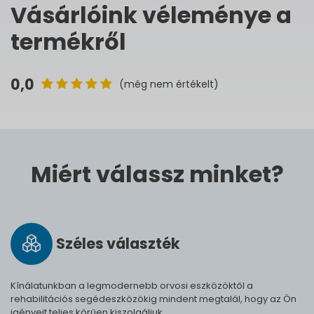
Vásárlóink véleménye a
termékről
0,0
(még nem értékelt)
Miért válassz minket?
Széles vá­lasz­ték
Kínálatunkban a legmodernebb orvosi eszközöktől a
rehabilitációs segédeszközökig mindent megtalál, hogy az Ön
igényeit teljes körűen kiszolgáljuk.