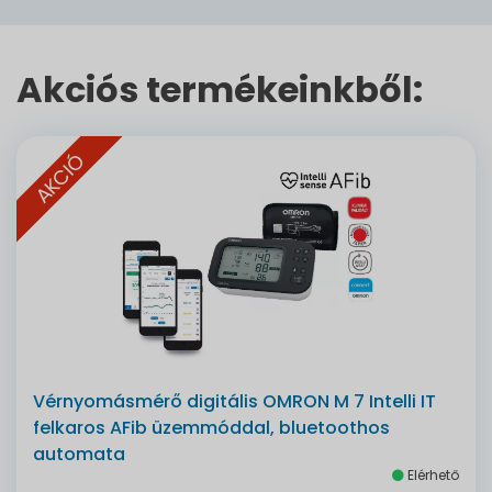
Akciós termékeinkből:
AKCIÓ
Vérnyomásmérő digitális OMRON M 7 Intelli IT
felkaros AFib üzemmóddal, bluetoothos
automata
Elérhető