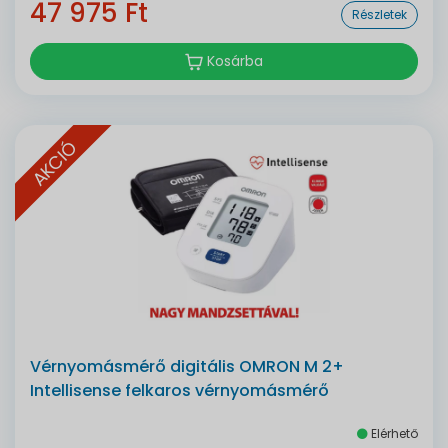
47 975 Ft
Részletek
Kosárba
AKCIÓ
Vérnyomásmérő digitális OMRON M 2+
Intellisense felkaros vérnyomásmérő
Elérhető