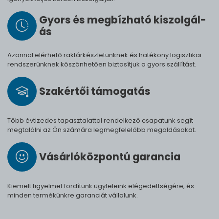
Gyors és meg­bíz­ha­tó ki­szol­gál­
ás
Azonnal elérhető raktárkészletünknek és hatékony logisztikai
rendszerünknek köszönhetően biztosítjuk a gyors szállítást.
Szak­értői tá­mo­ga­tás
Több évtizedes tapasztalattal rendelkező csapatunk segít
megtalálni az Ön számára legmegfelelőbb megoldásokat.
Vásárló­köz­pontú ga­ran­cia
Kiemelt figyelmet fordítunk ügyfeleink elégedettségére, és
minden termékünkre garanciát vállalunk.