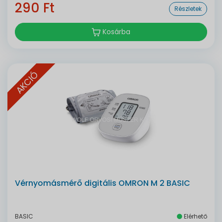
290 Ft
Részletek
Kosárba
AKCIÓ
Vérnyomásmérő digitális OMRON M 2 BASIC
BASIC
Elérhető