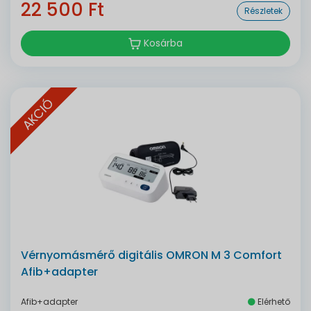
22 500 Ft
Részletek
Kosárba
AKCIÓ
Vérnyomásmérő digitális OMRON M 3 Comfort
Afib+adapter
Afib+adapter
Elérhető