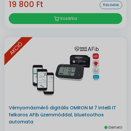
19 800 Ft
Részletek
Kosárba
AKCIÓ
Vérnyomásmérő digitális OMRON M 7 Intelli IT
felkaros AFib üzemmóddal, bluetoothos
automata
Elérhető