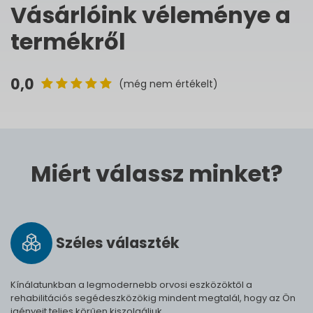
Vásárlóink véleménye a
termékről
0,0
(még nem értékelt)
Miért válassz minket?
Széles vá­lasz­ték
Kínálatunkban a legmodernebb orvosi eszközöktől a
rehabilitációs segédeszközökig mindent megtalál, hogy az Ön
igényeit teljes körűen kiszolgáljuk.