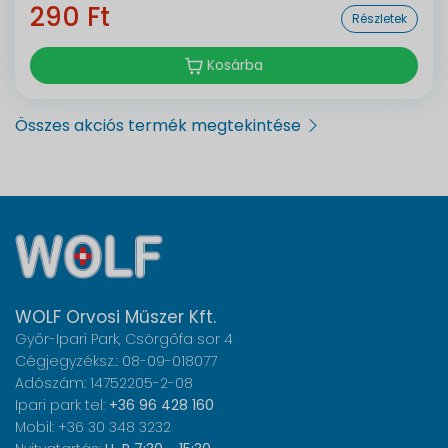
290 Ft
Részletek
Kosárba
Összes akciós termék megtekintése
WOLF Orvosi Műszer Kft.
Győr-Ipari Park, Csörgőfa sor 4
Cégjegyzéksz.: 08-09-018077
Adószám: 14752205-2-08
Ipari park tel:
+36 96 428 160
Mobil: +36 30 348 3232