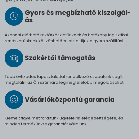
Gyors és meg­bíz­ha­tó ki­szol­gál­
ás
Azonnal elérhető raktárkészletünknek és hatékony logisztikai
rendszerünknek köszönhetően biztosítjuk a gyors szállítást.
Szak­értői tá­mo­ga­tás
Több évtizedes tapasztalattal rendelkező csapatunk segít
megtalálni az Ön számára legmegfelelőbb megoldásokat.
Vásárló­köz­pontú ga­ran­cia
Kiemelt figyelmet fordítunk ügyfeleink elégedettségére, és
minden termékünkre garanciát vállalunk.