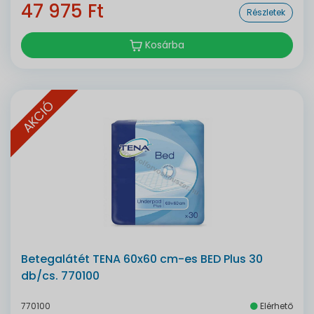
47 975 Ft
Részletek
Kosárba
AKCIÓ
Betegalátét TENA 60x60 cm-es BED Plus 30
db/cs. 770100
770100
Elérhető