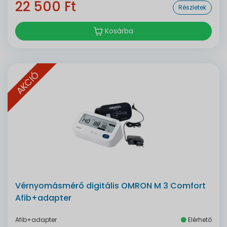
22 500 Ft
Részletek
Kosárba
AKCIÓ
Vérnyomásmérő digitális OMRON M 3 Comfort
Afib+adapter
Afib+adapter
Elérhető