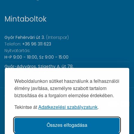
Mintaboltok
Győr Fehérvári út 3.
(Interspar)
Telefon:
+36 96 311 623
Nyitvatartás:
H-P 9:00 - 18:00, Sz 9:00 - 15:00
Győr-Adyváros, Szigethy A. út 78.
Telefon:
+36 96 440 505
Nyitvatartás:
H-P 8:00 - 17:00
Weboldalunkon sütiket használunk a felhasználói
élmény javítása, személyre szabott tartalom
biztosítása és a forgalom elemzése érdekében.
© 2026 Wolf Orvosi Műszer Kft. |
Tekintse át
Adatkezelési szabályzatunk
.
Összes elfogadása