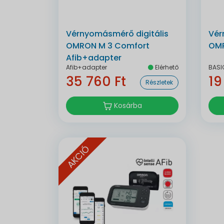
Vérnyomásmérő digitális
Vér
OMRON M 3 Comfort
OMR
Afib+adapter
Afib+adapter
Elérhető
BASI
35 760 Ft
19
Részletek
Kosárba
AKCIÓ