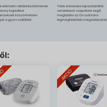
l elérhető raktárkészletünknek
Több évtizedes tapasztalattal
kony logisztikai
rendelkező csapatunk segít
erünknek köszönhetően
megtalálni az Ön számára
tjuk a gyors szállítást.
legmegfelelőbb megoldásokat
ől:
IÓ
AKCIÓ