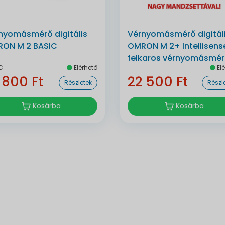
nyomásmérő digitális
Vérnyomásmérő digitál
ON M 2 BASIC
OMRON M 2+ Intellisens
felkaros vérnyomásmé
C
Elérhető
Elé
 800 Ft
22 500 Ft
Részletek
Részl
Kosárba
Kosárba