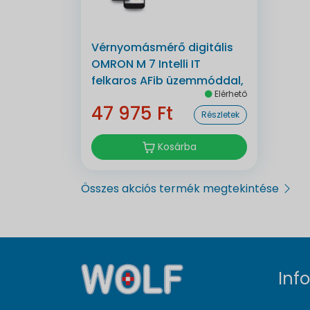
Vérnyomásmérő digitális
OMRON M 7 Intelli IT
felkaros AFib üzemmóddal,
Elérhető
bluetoothos automata
47 975 Ft
Részletek
Kosárba
Összes akciós termék megtekintése
Inf