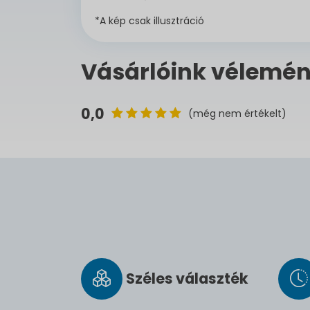
*A kép csak illusztráció
Vásárlóink vélemén
0,0
(még nem értékelt)
Széles vá­lasz­ték