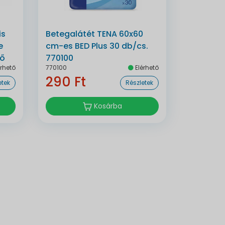
is
Betegalátét TENA 60x60
e
cm-es BED Plus 30 db/cs.
rő
770100
rhető
770100
Elérhető
290 Ft
etek
Részletek
Kosárba