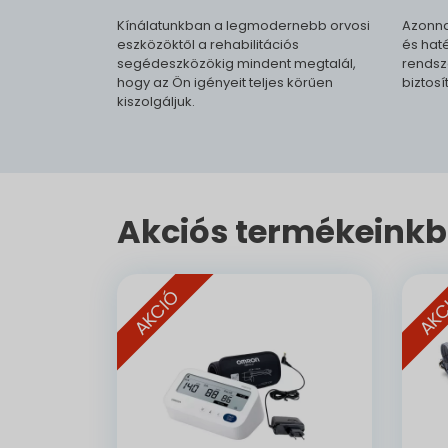
Kínálatunkban a legmodernebb orvosi
Azonna
eszközöktől a rehabilitációs
és haté
segédeszközökig mindent megtalál,
rendsz
hogy az Ön igényeit teljes körűen
biztosí
kiszolgáljuk.
Akciós termékeinkb
AKCIÓ
AKC