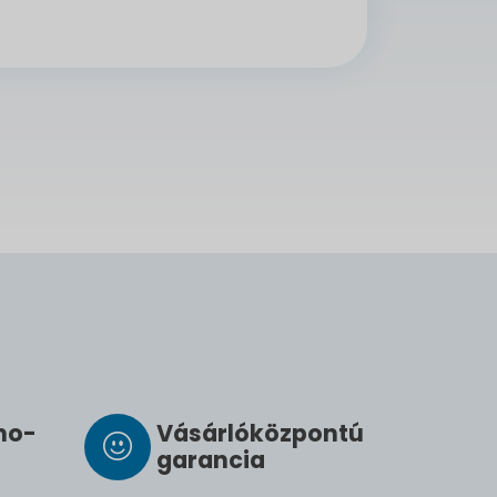
­mo­
Vásárló­köz­pontú
ga­ran­cia