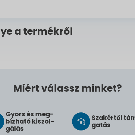
ye a termékről
Miért válassz minket?
Gyors és meg­
Szak­értői tá
bíz­ha­tó ki­szol­
ga­tás
gál­ás