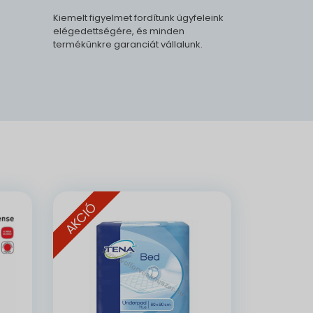
Kiemelt figyelmet fordítunk ügyfeleink
elégedettségére, és minden
termékünkre garanciát vállalunk.
.
AKCIÓ