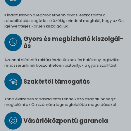
Kínálatunkban a legmodernebb orvosi eszközöktől a
rehabilitációs segédeszközökig mindent megtalál, hogy az Ön
igényeit teljes körűen kiszolgáljuk.
Gyors és meg­bíz­ha­tó ki­szol­gál­
ás
Azonnal elérhető raktárkészletünknek és hatékony logisztikai
rendszerünknek köszönhetően biztosítjuk a gyors szállítást.
Szak­értői tá­mo­ga­tás
Több évtizedes tapasztalattal rendelkező csapatunk segít
megtalálni az Ön számára legmegfelelőbb megoldásokat.
Vásárló­köz­pontú ga­ran­cia