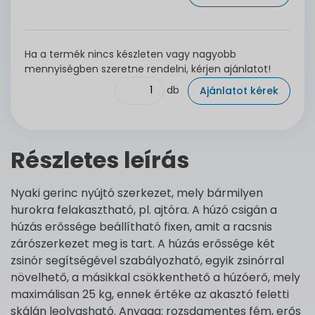
Ha a termék nincs készleten vagy nagyobb
mennyiségben szeretne rendelni, kérjen ajánlatot!
db
Ajánlatot kérek
Részletes leírás
Nyaki gerinc nyújtó szerkezet, mely bármilyen
hurokra felakasztható, pl. ajtóra. A húzó csigán a
húzás erőssége beállítható fixen, amit a racsnis
zárószerkezet meg is tart. A húzás erőssége két
zsinór segítségével szabályozható, egyik zsinórral
növelhető, a másikkal csökkenthető a húzóerő, mely
maximálisan 25 kg, ennek értéke az akasztó feletti
skálán leolvasható. Anyaga: rozsdamentes fém, erős