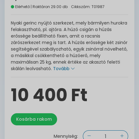
Elérhető | Raktáron 29.00 db
Cikkszám: T01987
Nyaki gerinc nyújtó szerkezet, mely bármilyen hurokra
felakasztható, pl. ajtóra. A húzó csigán a húzás
erőssége beállítható fixen, amit a racsnis
zárószerkezet meg is tart. A húzás erőssége két zsinór
segítségével szabályozható, egyik zsinórral növelhető,
a másikkal csökkenthető a húzóerő, mely
maximálisan 25 kg, ennek értéke az akasztó feletti
skálán leolvasható.
Tovább
10 400 Ft
Mennyiség: