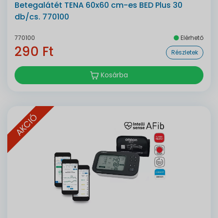
Betegalátét TENA 60x60 cm-es BED Plus 30
db/cs. 770100
770100
Elérhető
290 Ft
Részletek
Kosárba
AKCIÓ