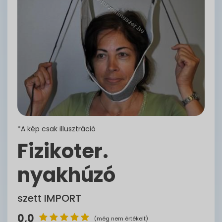
*A kép csak illusztráció
Fizikoter.
nyakhúzó
szett IMPORT
0,0
(még nem értékelt)