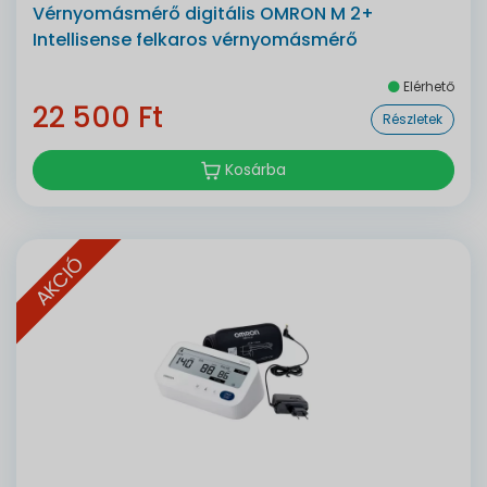
Vérnyomásmérő digitális OMRON M 2+
Intellisense felkaros vérnyomásmérő
Elérhető
22 500 Ft
Részletek
Kosárba
AKCIÓ