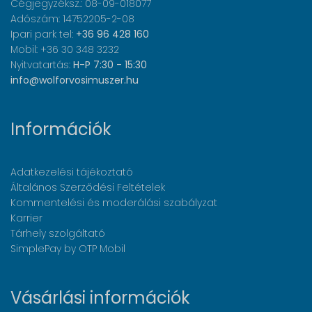
Cégjegyzéksz.: 08-09-018077
Adószám: 14752205-2-08
Ipari park tel:
+36 96 428 160
Mobil: +36 30 348 3232
Nyitvatartás:
H-P 7:30 - 15:30
info@wolforvosimuszer.hu
Információk
Adatkezelési tájékoztató
Általános Szerződési Feltételek
Kommentelési és moderálási szabályzat
Karrier
Tárhely szolgáltató
SimplePay by OTP Mobil
Vásárlási információk