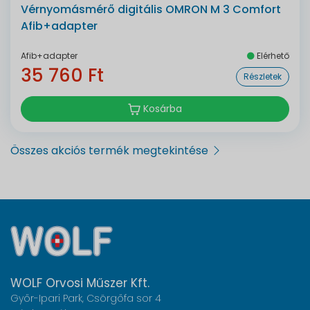
Vérnyomásmérő digitális OMRON M 3 Comfort
Afib+adapter
Afib+adapter
Elérhető
35 760 Ft
Részletek
Kosárba
Összes akciós termék megtekintése
WOLF Orvosi Műszer Kft.
Győr-Ipari Park, Csörgőfa sor 4