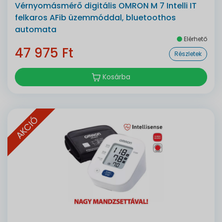
Vérnyomásmérő digitális OMRON M 7 Intelli IT
felkaros AFib üzemmóddal, bluetoothos
automata
Elérhető
47 975 Ft
Részletek
Kosárba
AKCIÓ