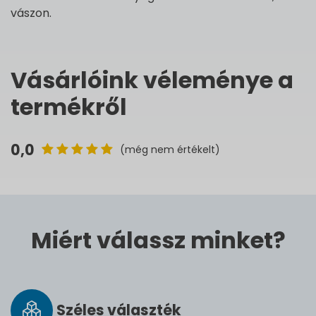
vászon.
Vásárlóink véleménye a
termékről
0,0
(még nem értékelt)
Miért válassz minket?
Széles vá­lasz­ték