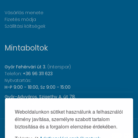
Vásárlás menete
Fizetés módja
Szállítási költségek
Mintaboltok
Győr Fehérvári út 3.
(Interspar)
Telefon:
+36 96 311 623
Nyitvatartás:
H-P 9:00 - 18:00, Sz 9:00 - 15:00
Győr-Adyváros, Szigethy A. út 78.
Telefon:
+36 96 440 505
Nyitvatartás:
H-P 8:00 - 17:00
Weboldalunkon sütiket használunk a felhasználói
élmény javítása, személyre szabott tartalom
biztosítása és a forgalom elemzése érdekében.
© 2026 Wolf Orvosi Műszer Kft. |