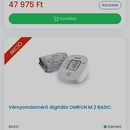
47 975 Ft
Részletek
Kosárba
AKCIÓ
Vérnyomásmérő digitális OMRON M 2 BASIC
BASIC
Elérhető