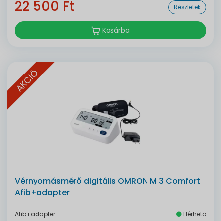
22 500 Ft
Részletek
Kosárba
AKCIÓ
Vérnyomásmérő digitális OMRON M 3 Comfort
Afib+adapter
Afib+adapter
Elérhető