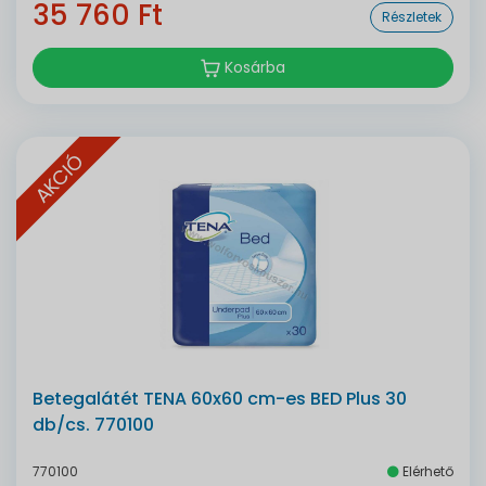
35 760 Ft
Részletek
Kosárba
AKCIÓ
Betegalátét TENA 60x60 cm-es BED Plus 30
db/cs. 770100
770100
Elérhető