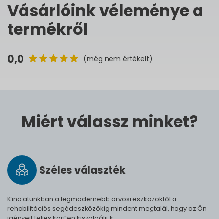
Vásárlóink véleménye a
termékről
0,0
(még nem értékelt)
Miért válassz minket?
Széles vá­lasz­ték
Kínálatunkban a legmodernebb orvosi eszközöktől a
rehabilitációs segédeszközökig mindent megtalál, hogy az Ön
igényeit teljes körűen kiszolgáljuk.