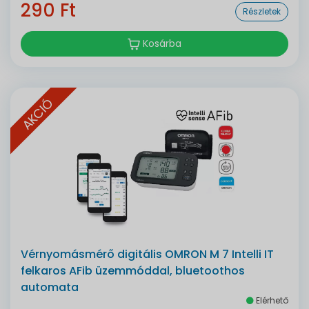
290 Ft
Részletek
Kosárba
AKCIÓ
Vérnyomásmérő digitális OMRON M 7 Intelli IT
felkaros AFib üzemmóddal, bluetoothos
automata
Elérhető