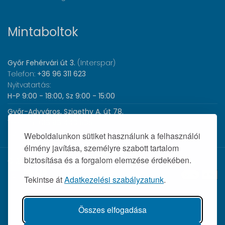
Mintaboltok
Győr Fehérvári út 3.
(Interspar)
Telefon:
+36 96 311 623
Nyitvatartás:
H-P 9:00 - 18:00, Sz 9:00 - 15:00
Győr-Adyváros, Szigethy A. út 78.
Telefon:
+36 96 440 505
Nyitvatartás:
H-P 8:00 - 17:00
Weboldalunkon sütiket használunk a felhasználói
élmény javítása, személyre szabott tartalom
biztosítása és a forgalom elemzése érdekében.
© 2026 Wolf Orvosi Műszer Kft. |
Tekintse át
Adatkezelési szabályzatunk
.
Összes elfogadása