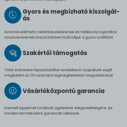
Gyors és meg­bíz­ha­tó ki­szol­gál­
ás
Azonnal elérhető raktárkészletünknek és hatékony logisztikai
rendszerünknek köszönhetően biztosítjuk a gyors szállítást.
Szak­értői tá­mo­ga­tás
Több évtizedes tapasztalattal rendelkező csapatunk segít
megtalálni az Ön számára legmegfelelőbb megoldásokat.
Vásárló­köz­pontú ga­ran­cia
Kiemelt figyelmet fordítunk ügyfeleink elégedettségére, és
minden termékünkre garanciát vállalunk.