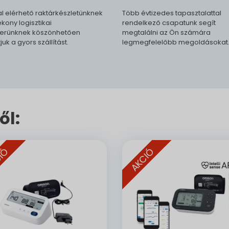
l elérhető raktárkészletünknek
Több évtizedes tapasztalattal
kony logisztikai
rendelkező csapatunk segít
erünknek köszönhetően
megtalálni az Ön számára
tjuk a gyors szállítást.
legmegfelelőbb megoldásokat
ől:
IÓ
AKCIÓ