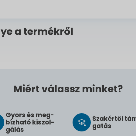
ye a termékről
Miért válassz minket?
Gyors és meg­
Szak­értői tá
bíz­ha­tó ki­szol­
ga­tás
gál­ás