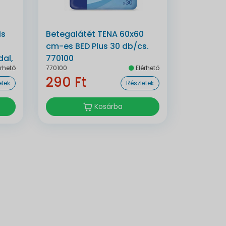
is
Betegalátét TENA 60x60
cm-es BED Plus 30 db/cs.
al,
770100
rhető
770100
Elérhető
290 Ft
etek
Részletek
Kosárba