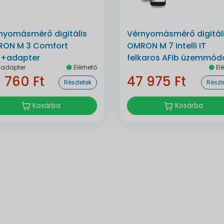
nyomásmérő digitális
Vérnyomásmérő digitál
ON M 3 Comfort
OMRON M 7 Intelli IT
b+adapter
felkaros AFib üzemmódd
+adapter
Elérhető
Elé
bluetoothos automata
 760 Ft
47 975 Ft
Részletek
Részl
Kosárba
Kosárba