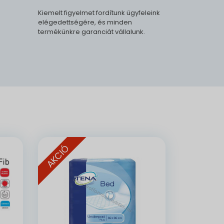
Kiemelt figyelmet fordítunk ügyfeleink
elégedettségére, és minden
termékünkre garanciát vállalunk.
.
AKCIÓ