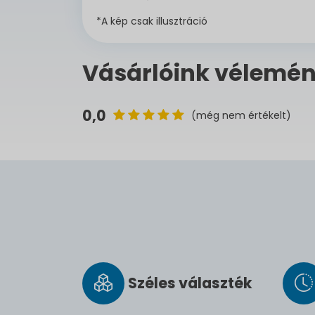
*A kép csak illusztráció
Vásárlóink vélemén
0,0
(még nem értékelt)
Széles vá­lasz­ték