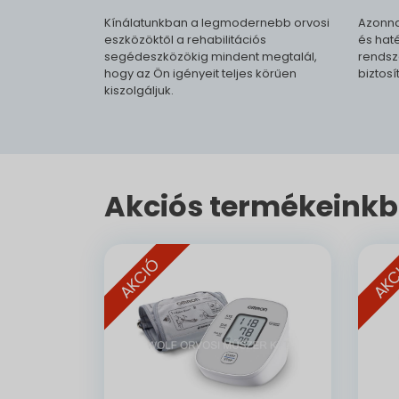
Kínálatunkban a legmodernebb orvosi
Azonna
eszközöktől a rehabilitációs
és haté
segédeszközökig mindent megtalál,
rendsz
hogy az Ön igényeit teljes körűen
biztosí
kiszolgáljuk.
Akciós termékeinkb
AKCIÓ
AKC