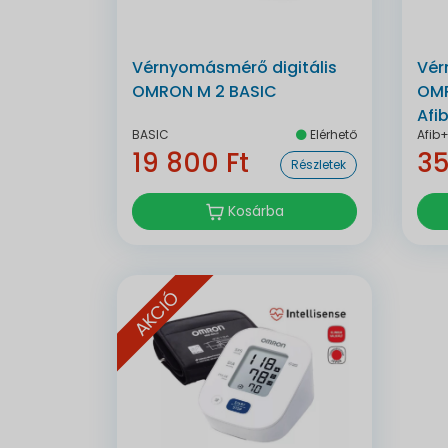
Vérnyomásmérő digitális
Vér
OMRON M 2 BASIC
OMR
Afi
BASIC
Elérhető
Afib
19 800 Ft
35
Részletek
Kosárba
AKCIÓ