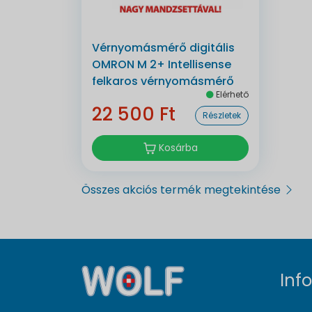
Vérnyomásmérő digitális
OMRON M 2+ Intellisense
felkaros vérnyomásmérő
Elérhető
22 500 Ft
Részletek
Kosárba
Összes akciós termék megtekintése
Inf