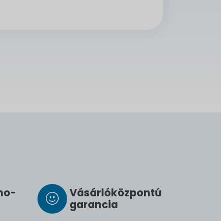
­mo­
Vásárló­köz­pontú
ga­ran­cia