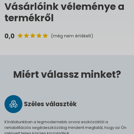
Vásárlóink véleménye a
termékről
0,0
(még nem értékelt)
Miért válassz minket?
Széles vá­lasz­ték
Kínálatunkban a legmodernebb orvosi eszközöktől a
rehabilitációs segédeszközökig mindent megtalál, hogy az Ön
igényeit teljes körűen kiszolgáljuk.