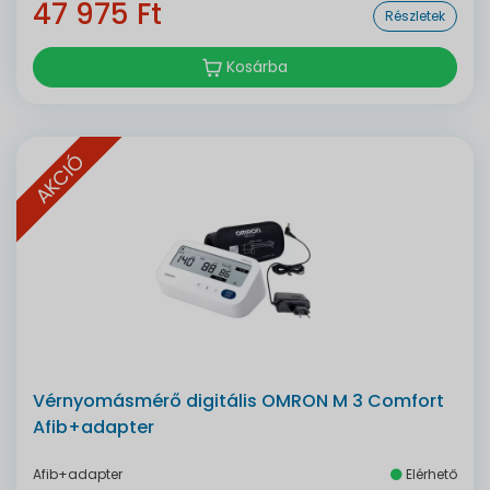
47 975 Ft
Részletek
Kosárba
AKCIÓ
Vérnyomásmérő digitális OMRON M 3 Comfort
Afib+adapter
Afib+adapter
Elérhető