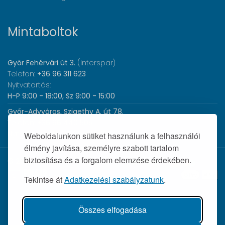
Mintaboltok
Győr Fehérvári út 3.
(Interspar)
Telefon:
+36 96 311 623
Nyitvatartás:
H-P 9:00 - 18:00, Sz 9:00 - 15:00
Győr-Adyváros, Szigethy A. út 78.
Telefon:
+36 96 440 505
Nyitvatartás:
H-P 8:00 - 17:00
Weboldalunkon sütiket használunk a felhasználói
élmény javítása, személyre szabott tartalom
biztosítása és a forgalom elemzése érdekében.
© 2026 Wolf Orvosi Műszer Kft. |
Tekintse át
Adatkezelési szabályzatunk
.
Összes elfogadása