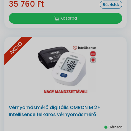
35 760 Ft
Részletek
Kosárba
AKCIÓ
Vérnyomásmérő digitális OMRON M 2+
Intellisense felkaros vérnyomásmérő
Elérhető