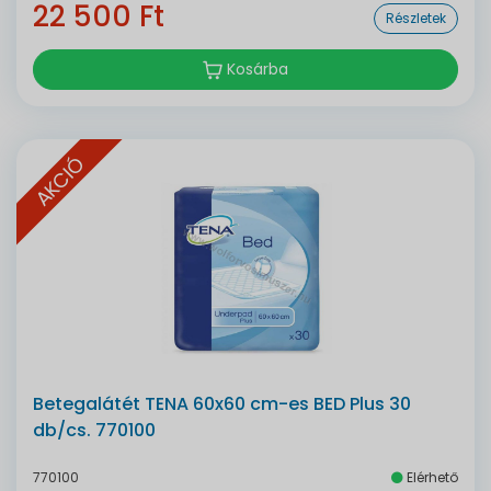
22 500 Ft
Részletek
Kosárba
AKCIÓ
Betegalátét TENA 60x60 cm-es BED Plus 30
db/cs. 770100
770100
Elérhető