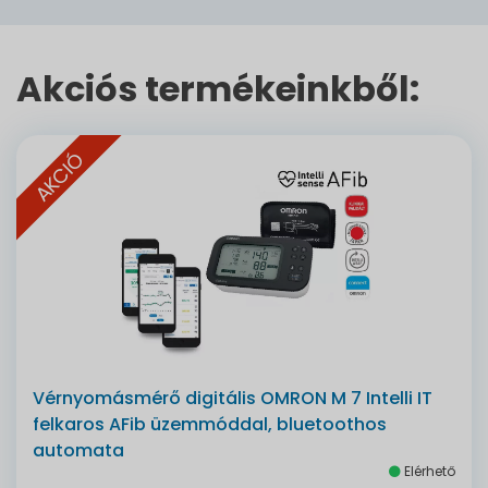
Akciós termékeinkből:
AKCIÓ
Vérnyomásmérő digitális OMRON M 7 Intelli IT
felkaros AFib üzemmóddal, bluetoothos
automata
Elérhető