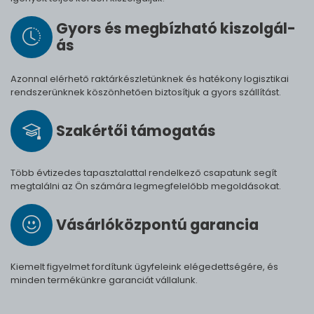
Gyors és meg­bíz­ha­tó ki­szol­gál­
ás
Azonnal elérhető raktárkészletünknek és hatékony logisztikai
rendszerünknek köszönhetően biztosítjuk a gyors szállítást.
Szak­értői tá­mo­ga­tás
Több évtizedes tapasztalattal rendelkező csapatunk segít
megtalálni az Ön számára legmegfelelőbb megoldásokat.
Vásárló­köz­pontú ga­ran­cia
Kiemelt figyelmet fordítunk ügyfeleink elégedettségére, és
minden termékünkre garanciát vállalunk.