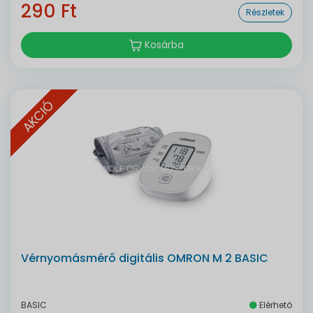
290 Ft
Részletek
Kosárba
AKCIÓ
Vérnyomásmérő digitális OMRON M 2 BASIC
BASIC
Elérhető