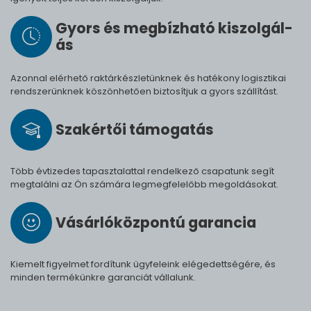
Gyors és meg­bíz­ha­tó ki­szol­gál­
ás
Azonnal elérhető raktárkészletünknek és hatékony logisztikai
rendszerünknek köszönhetően biztosítjuk a gyors szállítást.
Szak­értői tá­mo­ga­tás
Több évtizedes tapasztalattal rendelkező csapatunk segít
megtalálni az Ön számára legmegfelelőbb megoldásokat.
Vásárló­köz­pontú ga­ran­cia
Kiemelt figyelmet fordítunk ügyfeleink elégedettségére, és
minden termékünkre garanciát vállalunk.