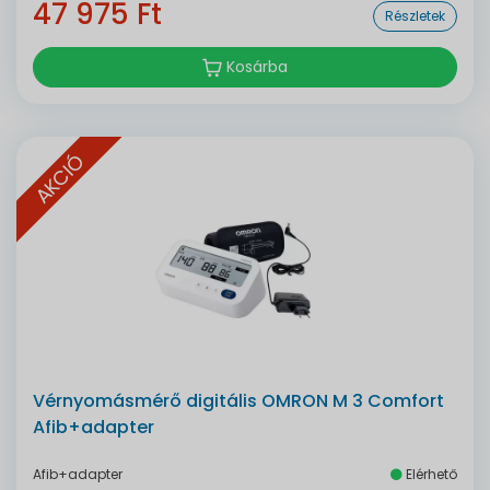
47 975 Ft
Részletek
Kosárba
AKCIÓ
Vérnyomásmérő digitális OMRON M 3 Comfort
Afib+adapter
Afib+adapter
Elérhető