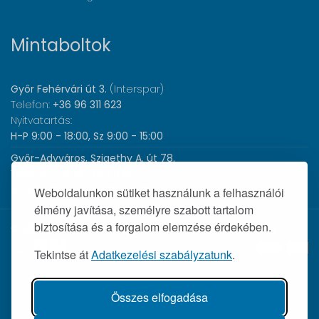
Mintaboltok
Győr Fehérvári út 3.
(Interspar)
Telefon:
+36 96 311 623
Nyitvatartás:
H-P 9:00 - 18:00, Sz 9:00 - 15:00
Győr-Adyváros, Szigethy A. út 78.
Telefon:
+36 96 440 505
Nyitvatartás:
H-P 8:00 - 17:00
Weboldalunkon sütiket használunk a felhasználói
élmény javítása, személyre szabott tartalom
biztosítása és a forgalom elemzése érdekében.
© 2026 Wolf Orvosi Műszer Kft. |
Tekintse át
Adatkezelési szabályzatunk
.
Összes elfogadása