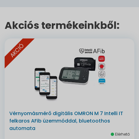
Akciós termékeinkből:
AKCIÓ
Vérnyomásmérő digitális OMRON M 7 Intelli IT
felkaros AFib üzemmóddal, bluetoothos
automata
Elérhető