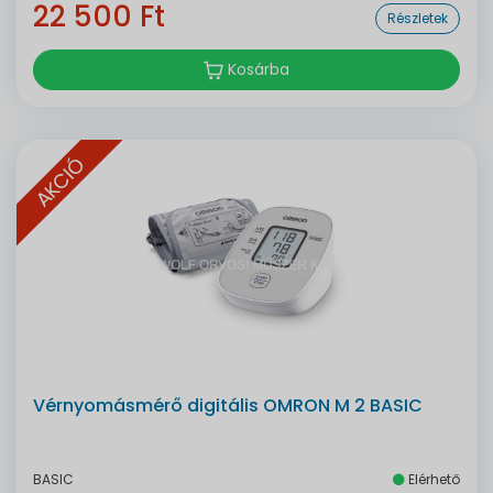
22 500 Ft
Részletek
Kosárba
AKCIÓ
Vérnyomásmérő digitális OMRON M 2 BASIC
BASIC
Elérhető