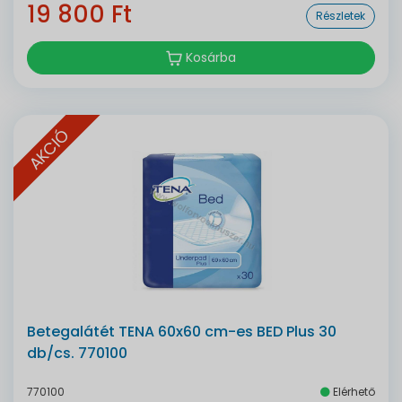
19 800 Ft
Részletek
Kosárba
AKCIÓ
Betegalátét TENA 60x60 cm-es BED Plus 30
db/cs. 770100
770100
Elérhető