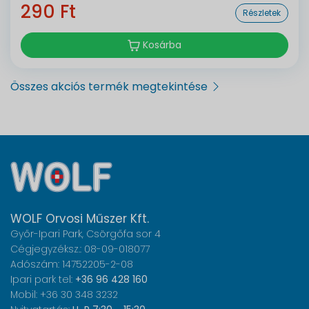
290 Ft
Részletek
Kosárba
Összes akciós termék megtekintése
WOLF Orvosi Műszer Kft.
Győr-Ipari Park, Csörgőfa sor 4
Cégjegyzéksz.: 08-09-018077
Adószám: 14752205-2-08
Ipari park tel:
+36 96 428 160
Mobil: +36 30 348 3232