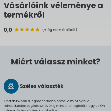
Vásárlóink véleménye a
termékről
0,0
(még nem értékelt)
Miért válassz minket?
Széles vá­lasz­ték
Kínálatunkban a legmodernebb orvosi eszközöktől a
rehabilitációs segédeszközökig mindent megtalál, hogy az Ön
igényeit teljes körűen kiszolgáljuk.