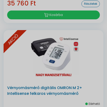
35 760 Ft
Részletek
Kosárba
AKCIÓ
Vérnyomásmérő digitális OMRON M 2+
Intellisense felkaros vérnyomásmérő
Elérhető