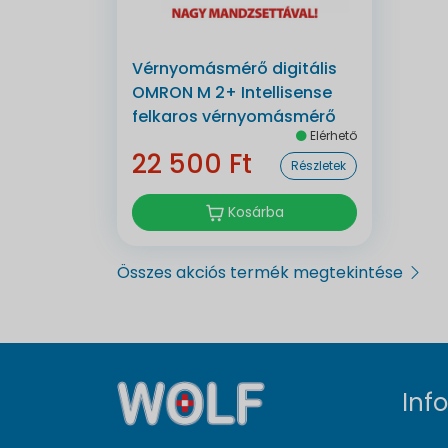
Vérnyomásmérő digitális
OMRON M 2+ Intellisense
felkaros vérnyomásmérő
Elérhető
22 500 Ft
Részletek
Kosárba
Összes akciós termék megtekintése
Inf