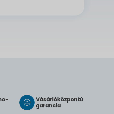
­mo­
Vásárló­köz­pontú
ga­ran­cia