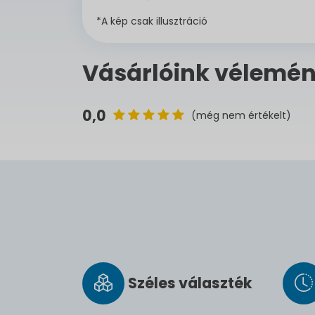
*A kép csak illusztráció
Vásárlóink vélemén
0,0
(még nem értékelt)
Széles vá­lasz­ték