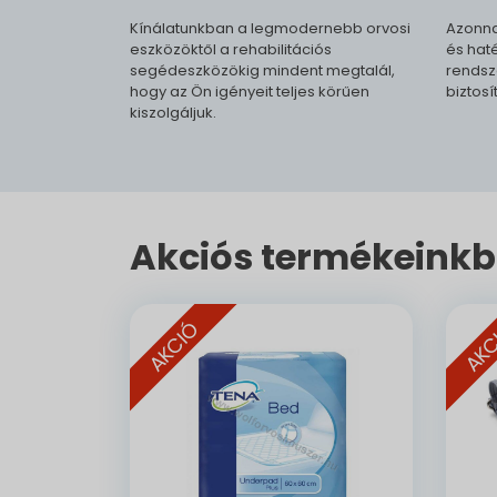
Kínálatunkban a legmodernebb orvosi
Azonna
eszközöktől a rehabilitációs
és haté
segédeszközökig mindent megtalál,
rendsz
hogy az Ön igényeit teljes körűen
biztosí
kiszolgáljuk.
Akciós termékeinkb
AKCIÓ
AKC