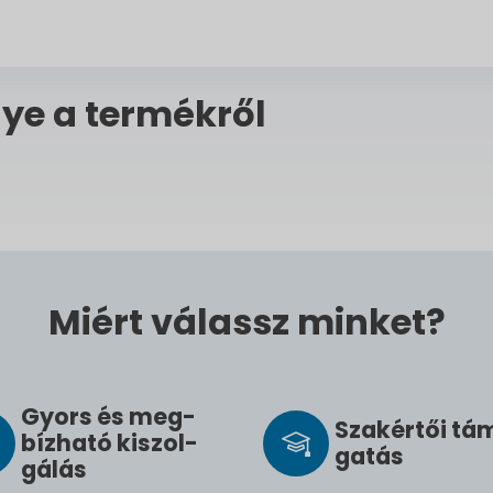
ye a termékről
Miért válassz minket?
Gyors és meg­
Szak­értői tá
bíz­ha­tó ki­szol­
ga­tás
gál­ás