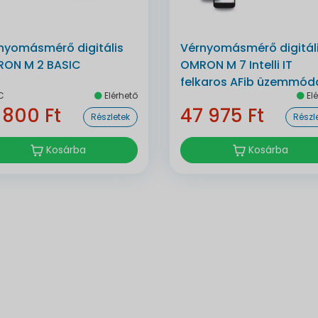
nyomásmérő digitális
Vérnyomásmérő digitál
ON M 2 BASIC
OMRON M 7 Intelli IT
felkaros AFib üzemmódd
C
Elérhető
Elé
bluetoothos automata
 800 Ft
47 975 Ft
Részletek
Részl
Kosárba
Kosárba