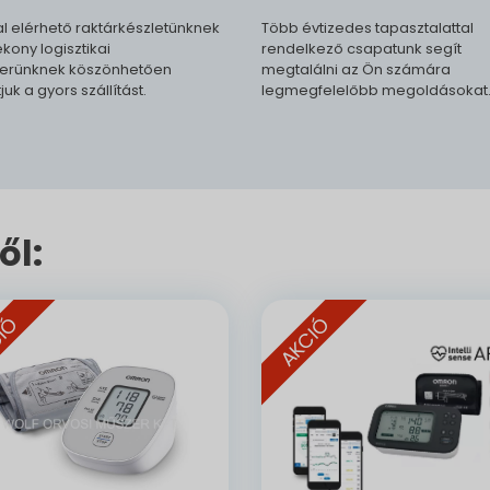
l elérhető raktárkészletünknek
Több évtizedes tapasztalattal
kony logisztikai
rendelkező csapatunk segít
erünknek köszönhetően
megtalálni az Ön számára
tjuk a gyors szállítást.
legmegfelelőbb megoldásokat
ől:
IÓ
AKCIÓ