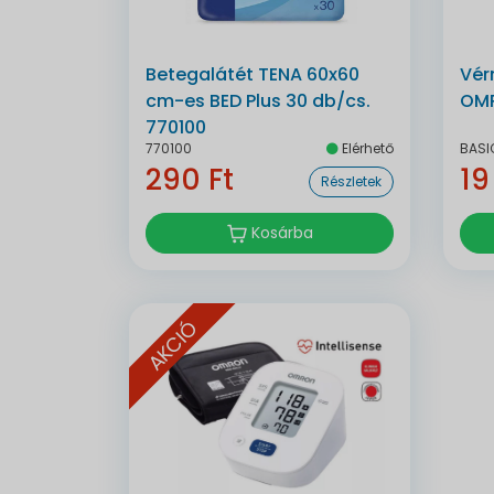
Betegalátét TENA 60x60
Vér
cm-es BED Plus 30 db/cs.
OMR
770100
770100
Elérhető
BASI
290 Ft
19
Részletek
Kosárba
AKCIÓ