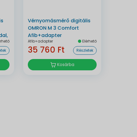
is
Vérnyomásmérő digitális
OMRON M 3 Comfort
al,
Afib+adapter
rhető
Afib+adapter
Elérhető
35 760 Ft
etek
Részletek
Kosárba