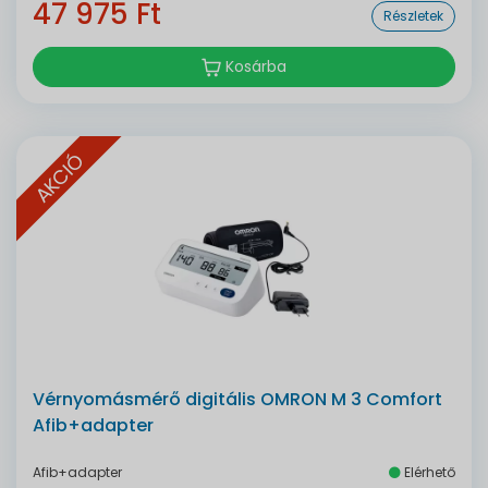
47 975 Ft
Részletek
Kosárba
AKCIÓ
Vérnyomásmérő digitális OMRON M 3 Comfort
Afib+adapter
Afib+adapter
Elérhető