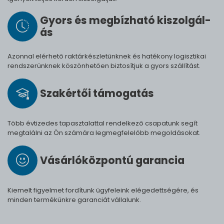
Gyors és meg­bíz­ha­tó ki­szol­gál­
ás
Azonnal elérhető raktárkészletünknek és hatékony logisztikai
rendszerünknek köszönhetően biztosítjuk a gyors szállítást.
Szak­értői tá­mo­ga­tás
Több évtizedes tapasztalattal rendelkező csapatunk segít
megtalálni az Ön számára legmegfelelőbb megoldásokat.
Vásárló­köz­pontú ga­ran­cia
Kiemelt figyelmet fordítunk ügyfeleink elégedettségére, és
minden termékünkre garanciát vállalunk.