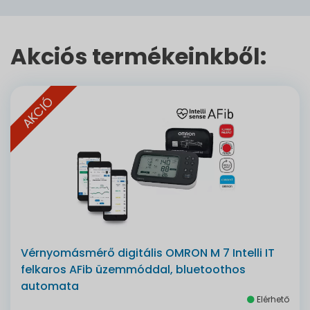
Akciós termékeinkből:
AKCIÓ
Vérnyomásmérő digitális OMRON M 7 Intelli IT
felkaros AFib üzemmóddal, bluetoothos
automata
Elérhető