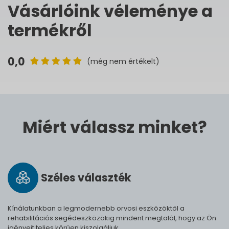
Vásárlóink véleménye a
termékről
0,0
(még nem értékelt)
Miért válassz minket?
Széles vá­lasz­ték
Kínálatunkban a legmodernebb orvosi eszközöktől a
rehabilitációs segédeszközökig mindent megtalál, hogy az Ön
igényeit teljes körűen kiszolgáljuk.