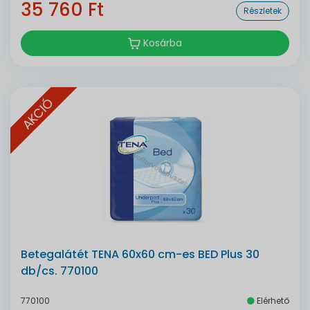
35 760 Ft
Részletek
Kosárba
AKCIÓ
Betegalátét TENA 60x60 cm-es BED Plus 30
db/cs. 770100
770100
Elérhető