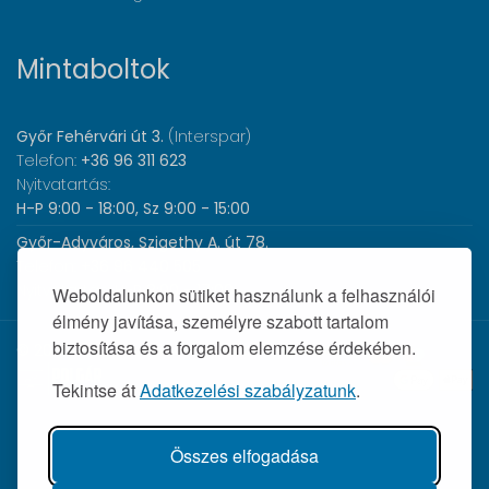
Mintaboltok
Győr Fehérvári út 3.
(Interspar)
Telefon:
+36 96 311 623
Nyitvatartás:
H-P 9:00 - 18:00, Sz 9:00 - 15:00
Győr-Adyváros, Szigethy A. út 78.
Telefon:
+36 96 440 505
Nyitvatartás:
H-P 8:00 - 17:00
Weboldalunkon sütiket használunk a felhasználói
élmény javítása, személyre szabott tartalom
biztosítása és a forgalom elemzése érdekében.
© 2026 Wolf Orvosi Műszer Kft. |
Tekintse át
Adatkezelési szabályzatunk
.
Összes elfogadása