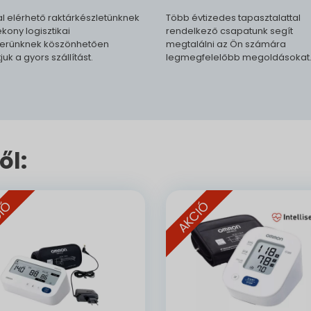
l elérhető raktárkészletünknek
Több évtizedes tapasztalattal
kony logisztikai
rendelkező csapatunk segít
erünknek köszönhetően
megtalálni az Ön számára
tjuk a gyors szállítást.
legmegfelelőbb megoldásokat
ől:
IÓ
AKCIÓ