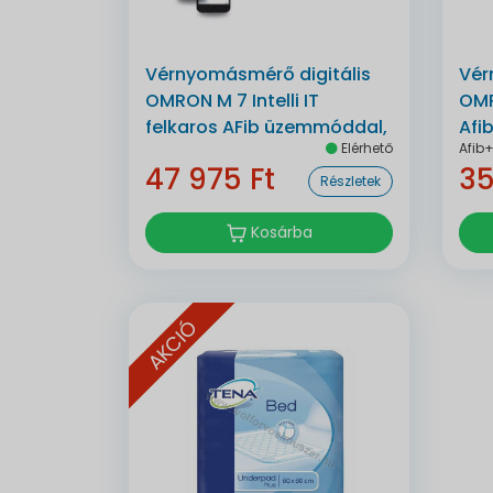
Vérnyomásmérő digitális
Vér
OMRON M 7 Intelli IT
OMR
felkaros AFib üzemmóddal,
Afi
Elérhető
Afib
bluetoothos automata
47 975 Ft
35
Részletek
Kosárba
AKCIÓ