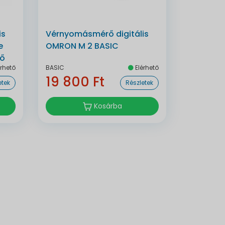
is
Vérnyomásmérő digitális
e
OMRON M 2 BASIC
rő
rhető
BASIC
Elérhető
19 800 Ft
etek
Részletek
Kosárba