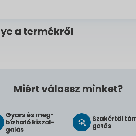
ye a termékről
Miért válassz minket?
Gyors és meg­
Szak­értői tá
bíz­ha­tó ki­szol­
ga­tás
gál­ás