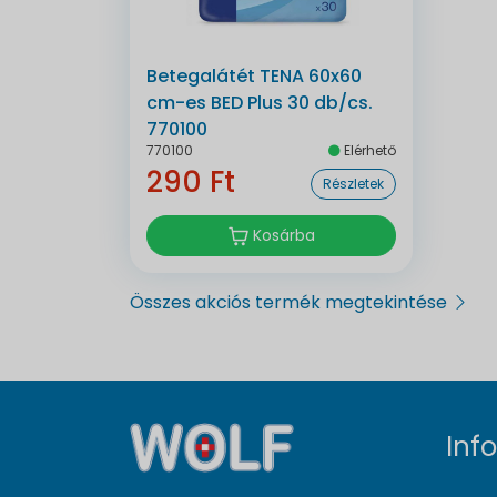
Betegalátét TENA 60x60
cm-es BED Plus 30 db/cs.
770100
770100
Elérhető
290 Ft
Részletek
Kosárba
Összes akciós termék megtekintése
Inf