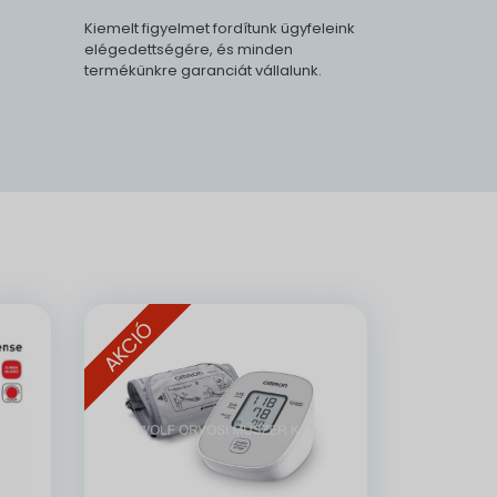
Kiemelt figyelmet fordítunk ügyfeleink
elégedettségére, és minden
termékünkre garanciát vállalunk.
.
AKCIÓ