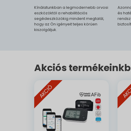
Kínálatunkban a legmodernebb orvosi
Azonna
eszközöktől a rehabilitációs
és haté
segédeszközökig mindent megtalál,
rendsz
hogy az Ön igényeit teljes körűen
biztosí
kiszolgáljuk.
Akciós termékeinkb
AKCIÓ
AKC