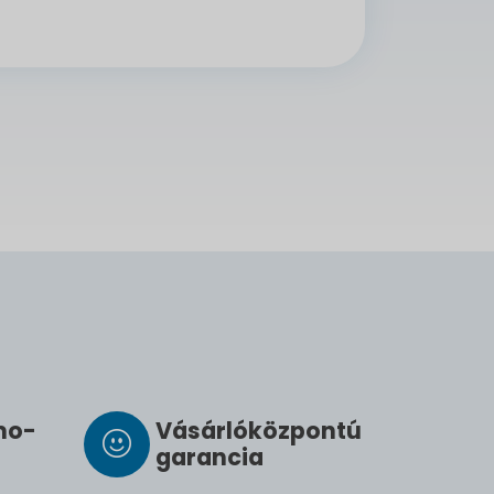
­mo­
Vásárló­köz­pontú
ga­ran­cia