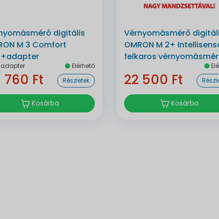
nyomásmérő digitális
Vérnyomásmérő digitál
ON M 3 Comfort
OMRON M 2+ Intellisens
b+adapter
felkaros vérnyomásmé
+adapter
Elérhető
Elé
 760 Ft
22 500 Ft
Részletek
Részl
Kosárba
Kosárba