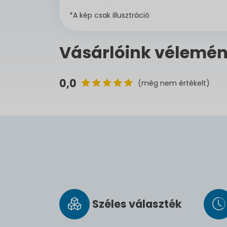
*A kép csak illusztráció
Vásárlóink vélemén
0,0
(még nem értékelt)
Széles vá­lasz­ték