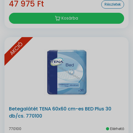
47 975 Ft
Részletek
Kosárba
AKCIÓ
Betegalátét TENA 60x60 cm-es BED Plus 30
db/cs. 770100
770100
Elérhető