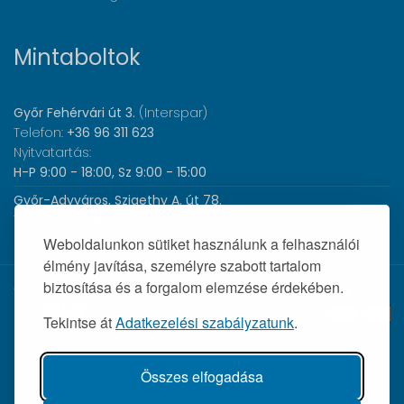
Mintaboltok
Győr Fehérvári út 3.
(Interspar)
Telefon:
+36 96 311 623
Nyitvatartás:
H-P 9:00 - 18:00, Sz 9:00 - 15:00
Győr-Adyváros, Szigethy A. út 78.
Telefon:
+36 96 440 505
Nyitvatartás:
H-P 8:00 - 17:00
Weboldalunkon sütiket használunk a felhasználói
élmény javítása, személyre szabott tartalom
biztosítása és a forgalom elemzése érdekében.
© 2026 Wolf Orvosi Műszer Kft. |
Tekintse át
Adatkezelési szabályzatunk
.
Összes elfogadása