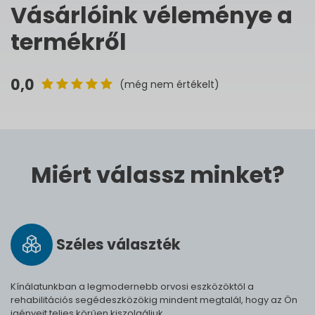
Vásárlóink véleménye a
termékről
0,0
(még nem értékelt)
Miért válassz minket?
Széles vá­lasz­ték
Kínálatunkban a legmodernebb orvosi eszközöktől a
rehabilitációs segédeszközökig mindent megtalál, hogy az Ön
igényeit teljes körűen kiszolgáljuk.