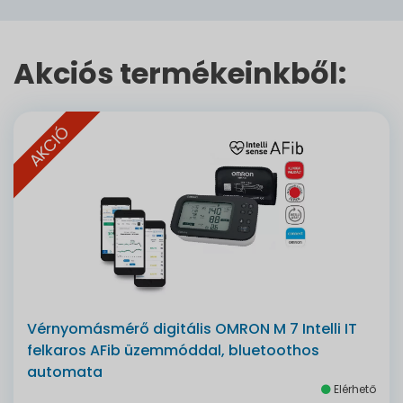
Akciós termékeinkből:
AKCIÓ
Vérnyomásmérő digitális OMRON M 7 Intelli IT
felkaros AFib üzemmóddal, bluetoothos
automata
Elérhető