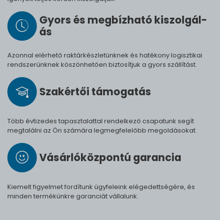
Gyors és meg­bíz­ha­tó ki­szol­gál­
ás
Azonnal elérhető raktárkészletünknek és hatékony logisztikai
rendszerünknek köszönhetően biztosítjuk a gyors szállítást.
Szak­értői tá­mo­ga­tás
Több évtizedes tapasztalattal rendelkező csapatunk segít
megtalálni az Ön számára legmegfelelőbb megoldásokat.
Vásárló­köz­pontú ga­ran­cia
Kiemelt figyelmet fordítunk ügyfeleink elégedettségére, és
minden termékünkre garanciát vállalunk.