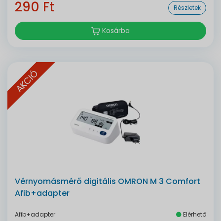
290 Ft
Részletek
Kosárba
AKCIÓ
Vérnyomásmérő digitális OMRON M 3 Comfort
Afib+adapter
Afib+adapter
Elérhető