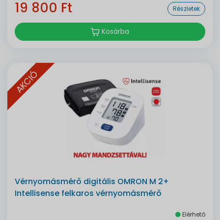
19 800 Ft
Részletek
Kosárba
AKCIÓ
Vérnyomásmérő digitális OMRON M 2+
Intellisense felkaros vérnyomásmérő
Elérhető