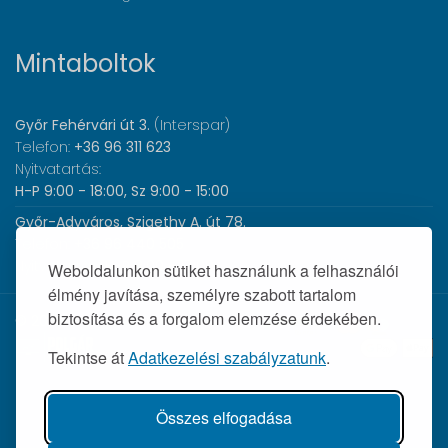
Mintaboltok
Győr Fehérvári út 3.
(Interspar)
Telefon:
+36 96 311 623
Nyitvatartás:
H-P 9:00 - 18:00, Sz 9:00 - 15:00
Győr-Adyváros, Szigethy A. út 78.
Telefon:
+36 96 440 505
Nyitvatartás:
H-P 8:00 - 17:00
Weboldalunkon sütiket használunk a felhasználói
élmény javítása, személyre szabott tartalom
biztosítása és a forgalom elemzése érdekében.
© 2026 Wolf Orvosi Műszer Kft. |
Tekintse át
Adatkezelési szabályzatunk
.
Összes elfogadása