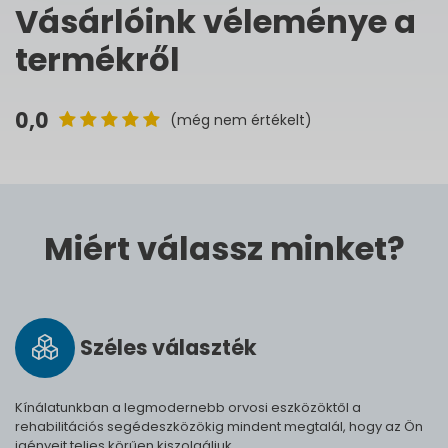
Vásárlóink véleménye a
termékről
0,0
(még nem értékelt)
Miért válassz minket?
Széles vá­lasz­ték
Kínálatunkban a legmodernebb orvosi eszközöktől a
rehabilitációs segédeszközökig mindent megtalál, hogy az Ön
igényeit teljes körűen kiszolgáljuk.