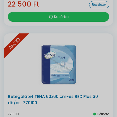
22 500 Ft
Részletek
Kosárba
AKCIÓ
Betegalátét TENA 60x60 cm-es BED Plus 30
db/cs. 770100
770100
Elérhető