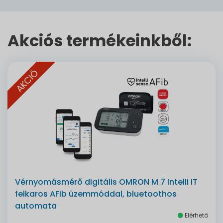
Akciós termékeinkből:
AKCIÓ
Vérnyomásmérő digitális OMRON M 7 Intelli IT
felkaros AFib üzemmóddal, bluetoothos
automata
Elérhető