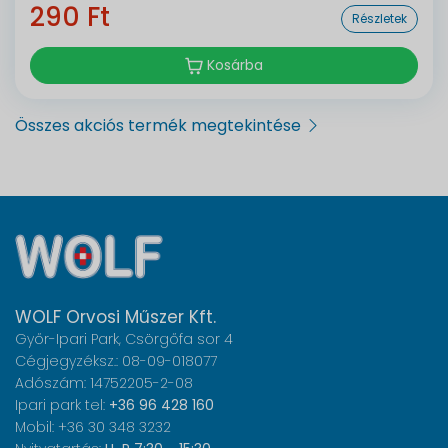
290 Ft
Részletek
Kosárba
Összes akciós termék megtekintése
WOLF Orvosi Műszer Kft.
Győr-Ipari Park, Csörgőfa sor 4
Cégjegyzéksz.: 08-09-018077
Adószám: 14752205-2-08
Ipari park tel:
+36 96 428 160
Mobil: +36 30 348 3232