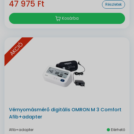
47 975 Ft
Részletek
Kosárba
AKCIÓ
Vérnyomásmérő digitális OMRON M 3 Comfort
Afib+adapter
Afib+adapter
Elérhető