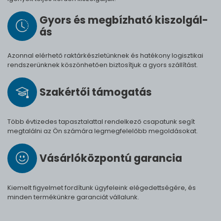
Gyors és meg­bíz­ha­tó ki­szol­gál­
ás
Azonnal elérhető raktárkészletünknek és hatékony logisztikai
rendszerünknek köszönhetően biztosítjuk a gyors szállítást.
Szak­értői tá­mo­ga­tás
Több évtizedes tapasztalattal rendelkező csapatunk segít
megtalálni az Ön számára legmegfelelőbb megoldásokat.
Vásárló­köz­pontú ga­ran­cia
Kiemelt figyelmet fordítunk ügyfeleink elégedettségére, és
minden termékünkre garanciát vállalunk.