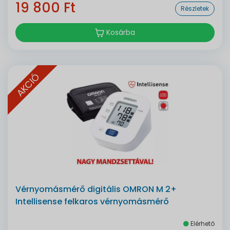
19 800 Ft
Részletek
Kosárba
AKCIÓ
Vérnyomásmérő digitális OMRON M 2+
Intellisense felkaros vérnyomásmérő
Elérhető