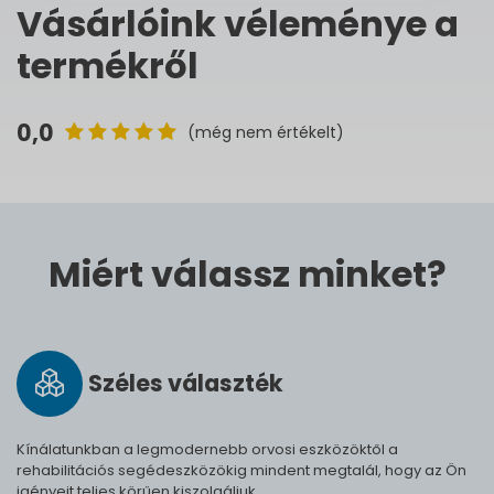
Vásárlóink véleménye a
termékről
0,0
(még nem értékelt)
Miért válassz minket?
Széles vá­lasz­ték
Kínálatunkban a legmodernebb orvosi eszközöktől a
rehabilitációs segédeszközökig mindent megtalál, hogy az Ön
igényeit teljes körűen kiszolgáljuk.