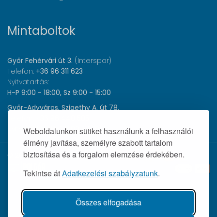
Mintaboltok
Győr Fehérvári út 3.
(Interspar)
Telefon:
+36 96 311 623
Nyitvatartás:
H-P 9:00 - 18:00, Sz 9:00 - 15:00
Győr-Adyváros, Szigethy A. út 78.
Telefon:
+36 96 440 505
Nyitvatartás:
H-P 8:00 - 17:00
Weboldalunkon sütiket használunk a felhasználói
élmény javítása, személyre szabott tartalom
biztosítása és a forgalom elemzése érdekében.
© 2026 Wolf Orvosi Műszer Kft. |
Tekintse át
Adatkezelési szabályzatunk
.
Összes elfogadása