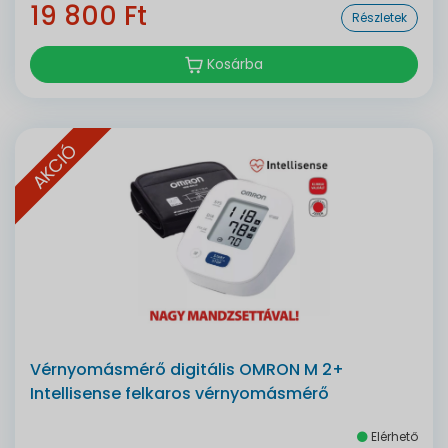
19 800 Ft
Részletek
Kosárba
AKCIÓ
Vérnyomásmérő digitális OMRON M 2+
Intellisense felkaros vérnyomásmérő
Elérhető