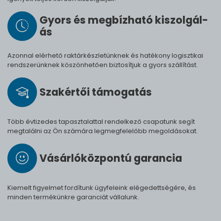
Gyors és meg­bíz­ha­tó ki­szol­gál­
ás
Azonnal elérhető raktárkészletünknek és hatékony logisztikai
rendszerünknek köszönhetően biztosítjuk a gyors szállítást.
Szak­értői tá­mo­ga­tás
Több évtizedes tapasztalattal rendelkező csapatunk segít
megtalálni az Ön számára legmegfelelőbb megoldásokat.
Vásárló­köz­pontú ga­ran­cia
Kiemelt figyelmet fordítunk ügyfeleink elégedettségére, és
minden termékünkre garanciát vállalunk.