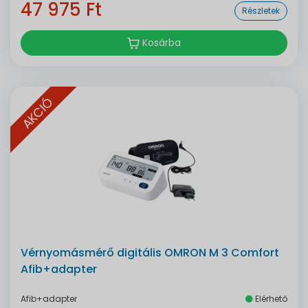
47 975 Ft
Részletek
Kosárba
AKCIÓ
Vérnyomásmérő digitális OMRON M 3 Comfort
Afib+adapter
Afib+adapter
Elérhető