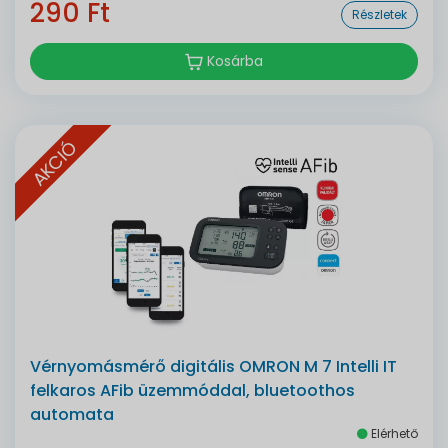
290 Ft
Részletek
Kosárba
AKCIÓ
Vérnyomásmérő digitális OMRON M 7 Intelli IT
felkaros AFib üzemmóddal, bluetoothos
automata
Elérhető