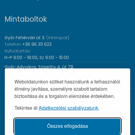
Mintaboltok
Győr Fehérvári út 3.
(Interspar)
Telefon:
+36 96 311 623
Nyitvatartás:
H-P 9:00 - 18:00, Sz 9:00 - 15:00
Győr-Adyváros, Szigethy A. út 78.
Telefon:
+36 96 440 505
Nyitvatartás:
H-P 8:00 - 17:00
Weboldalunkon sütiket használunk a felhasználói
élmény javítása, személyre szabott tartalom
biztosítása és a forgalom elemzése érdekében.
© 2026 Wolf Orvosi Műszer Kft. |
Tekintse át
Adatkezelési szabályzatunk
.
Összes elfogadása