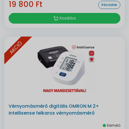
19 800 Ft
Részletek
Kosárba
AKCIÓ
Vérnyomásmérő digitális OMRON M 2+
Intellisense felkaros vérnyomásmérő
Elérhető