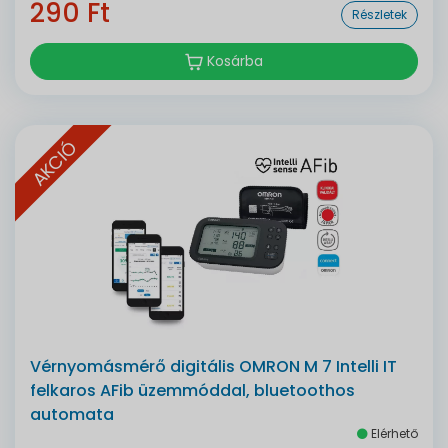
290 Ft
Részletek
Kosárba
AKCIÓ
Vérnyomásmérő digitális OMRON M 7 Intelli IT
felkaros AFib üzemmóddal, bluetoothos
automata
Elérhető