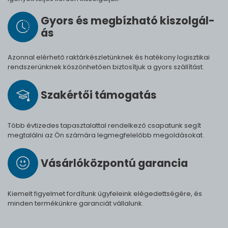
Gyors és meg­bíz­ha­tó ki­szol­gál­
ás
Azonnal elérhető raktárkészletünknek és hatékony logisztikai
rendszerünknek köszönhetően biztosítjuk a gyors szállítást.
Szak­értői tá­mo­ga­tás
Több évtizedes tapasztalattal rendelkező csapatunk segít
megtalálni az Ön számára legmegfelelőbb megoldásokat.
Vásárló­köz­pontú ga­ran­cia
Kiemelt figyelmet fordítunk ügyfeleink elégedettségére, és
minden termékünkre garanciát vállalunk.