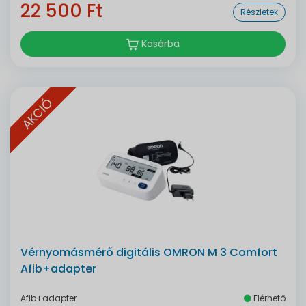
22 500 Ft
Részletek
Kosárba
AKCIÓ
Vérnyomásmérő digitális OMRON M 3 Comfort
Afib+adapter
Afib+adapter
Elérhető