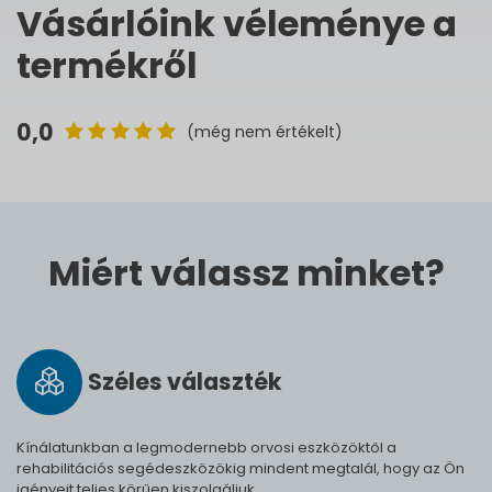
Vásárlóink véleménye a
termékről
0,0
(még nem értékelt)
Miért válassz minket?
Széles vá­lasz­ték
Kínálatunkban a legmodernebb orvosi eszközöktől a
rehabilitációs segédeszközökig mindent megtalál, hogy az Ön
igényeit teljes körűen kiszolgáljuk.