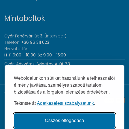
Mintaboltok
Győr Fehérvári út 3.
(Interspar)
Telefon:
+36 96 311 623
Nyitvatartás:
H-P 9:00 - 18:00, Sz 9:00 - 15:00
Győr-Adyváros, Szigethy A. út 78.
Telefon:
+36 96 440 505
Nyitvatartás:
H-P 8:00 - 17:00
Weboldalunkon sütiket használunk a felhasználói
élmény javítása, személyre szabott tartalom
biztosítása és a forgalom elemzése érdekében.
© 2026 Wolf Orvosi Műszer Kft. |
Tekintse át
Adatkezelési szabályzatunk
.
Összes elfogadása