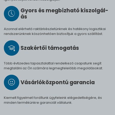
Gyors és meg­bíz­ha­tó ki­szol­gál­
ás
Azonnal elérhető raktárkészletünknek és hatékony logisztikai
rendszerünknek köszönhetően biztosítjuk a gyors szállítást.
Szak­értői tá­mo­ga­tás
Több évtizedes tapasztalattal rendelkező csapatunk segít
megtalálni az Ön számára legmegfelelőbb megoldásokat.
Vásárló­köz­pontú ga­ran­cia
Kiemelt figyelmet fordítunk ügyfeleink elégedettségére, és
minden termékünkre garanciát vállalunk.