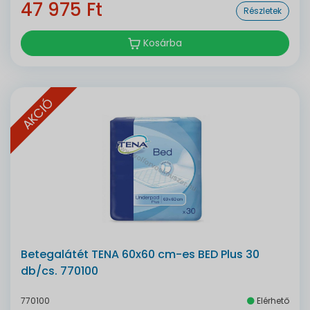
47 975 Ft
Részletek
Kosárba
AKCIÓ
Betegalátét TENA 60x60 cm-es BED Plus 30
db/cs. 770100
770100
Elérhető