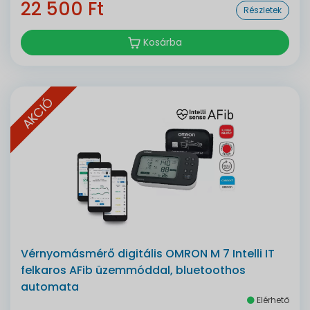
22 500 Ft
Részletek
Kosárba
AKCIÓ
Vérnyomásmérő digitális OMRON M 7 Intelli IT
felkaros AFib üzemmóddal, bluetoothos
automata
Elérhető