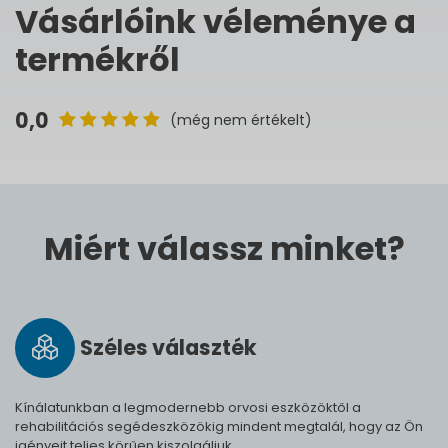
Vásárlóink véleménye a
termékről
0,0
(még nem értékelt)
Miért válassz minket?
Széles vá­lasz­ték
Kínálatunkban a legmodernebb orvosi eszközöktől a
rehabilitációs segédeszközökig mindent megtalál, hogy az Ön
igényeit teljes körűen kiszolgáljuk.