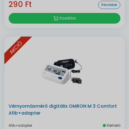
290 Ft
Részletek
Kosárba
AKCIÓ
Vérnyomásmérő digitális OMRON M 3 Comfort
Afib+adapter
Afib+adapter
Elérhető