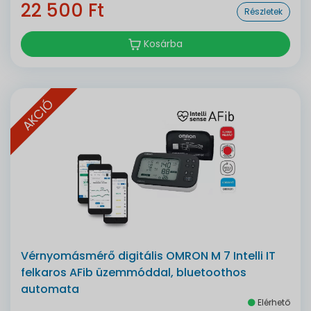
22 500 Ft
Részletek
Kosárba
AKCIÓ
Vérnyomásmérő digitális OMRON M 7 Intelli IT
felkaros AFib üzemmóddal, bluetoothos
automata
Elérhető