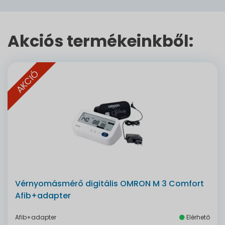
Akciós termékeinkből:
AKCIÓ
Vérnyomásmérő digitális OMRON M 3 Comfort
Afib+adapter
Afib+adapter
Elérhető