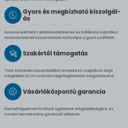
Gyors és meg­bíz­ha­tó ki­szol­gál­
ás
Azonnal elérhető raktárkészletünknek és hatékony logisztikai
rendszerünknek köszönhetően biztosítjuk a gyors szállítást.
Szak­értői tá­mo­ga­tás
Több évtizedes tapasztalattal rendelkező csapatunk segít
megtalálni az Ön számára legmegfelelőbb megoldásokat.
Vásárló­köz­pontú ga­ran­cia
Kiemelt figyelmet fordítunk ügyfeleink elégedettségére, és
minden termékünkre garanciát vállalunk.