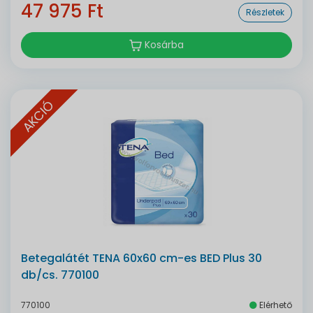
47 975 Ft
Részletek
Kosárba
AKCIÓ
Betegalátét TENA 60x60 cm-es BED Plus 30
db/cs. 770100
770100
Elérhető