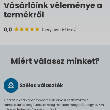
Vásárlóink véleménye a
termékről
0,0
(még nem értékelt)
Miért válassz minket?
Széles vá­lasz­ték
Kínálatunkban a legmodernebb orvosi eszközöktől a
rehabilitációs segédeszközökig mindent megtalál, hogy az Ön
igényeit teljes körűen kiszolgáljuk.