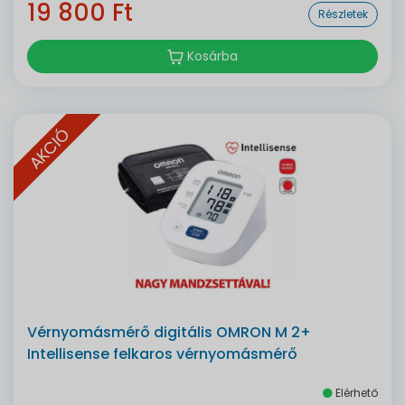
19 800 Ft
Részletek
Kosárba
AKCIÓ
Vérnyomásmérő digitális OMRON M 2+
Intellisense felkaros vérnyomásmérő
Elérhető