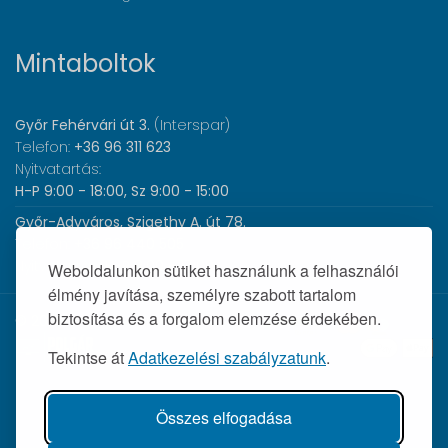
Mintaboltok
Győr Fehérvári út 3.
(Interspar)
Telefon:
+36 96 311 623
Nyitvatartás:
H-P 9:00 - 18:00, Sz 9:00 - 15:00
Győr-Adyváros, Szigethy A. út 78.
Telefon:
+36 96 440 505
Nyitvatartás:
H-P 8:00 - 17:00
Weboldalunkon sütiket használunk a felhasználói
élmény javítása, személyre szabott tartalom
biztosítása és a forgalom elemzése érdekében.
© 2026 Wolf Orvosi Műszer Kft. |
Tekintse át
Adatkezelési szabályzatunk
.
Összes elfogadása