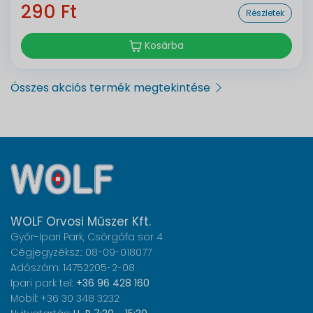
290 Ft
Részletek
Kosárba
Összes akciós termék megtekintése
WOLF Orvosi Műszer Kft.
Győr-Ipari Park, Csörgőfa sor 4
Cégjegyzéksz.: 08-09-018077
Adószám: 14752205-2-08
Ipari park tel:
+36 96 428 160
Mobil: +36 30 348 3232