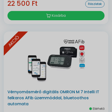
22 500 Ft
Részletek
Kosárba
AKCIÓ
Vérnyomásmérő digitális OMRON M 7 Intelli IT
felkaros AFib üzemmóddal, bluetoothos
automata
Elérhető