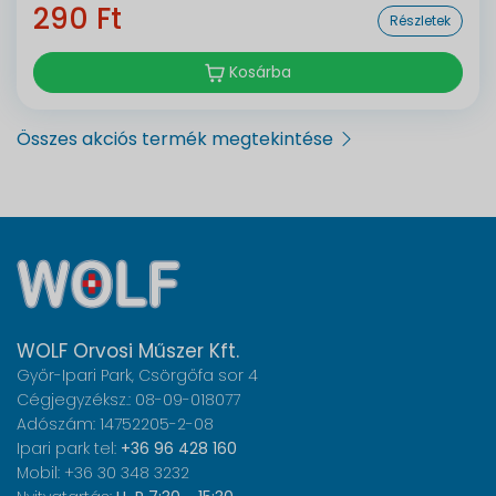
290 Ft
Részletek
Kosárba
Összes akciós termék megtekintése
WOLF Orvosi Műszer Kft.
Győr-Ipari Park, Csörgőfa sor 4
Cégjegyzéksz.: 08-09-018077
Adószám: 14752205-2-08
Ipari park tel:
+36 96 428 160
Mobil: +36 30 348 3232