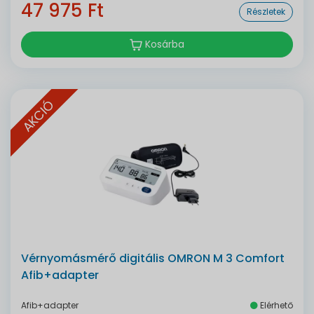
47 975 Ft
Részletek
Kosárba
AKCIÓ
Vérnyomásmérő digitális OMRON M 3 Comfort
Afib+adapter
Afib+adapter
Elérhető