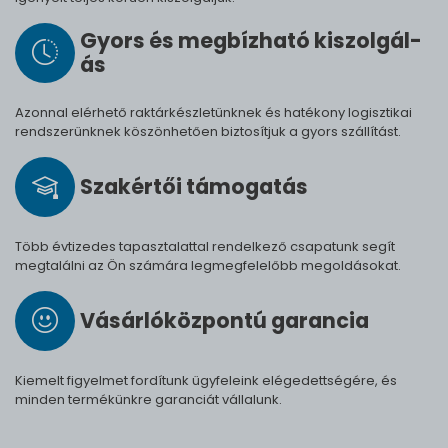
Gyors és meg­bíz­ha­tó ki­szol­gál­
ás
Azonnal elérhető raktárkészletünknek és hatékony logisztikai
rendszerünknek köszönhetően biztosítjuk a gyors szállítást.
Szak­értői tá­mo­ga­tás
Több évtizedes tapasztalattal rendelkező csapatunk segít
megtalálni az Ön számára legmegfelelőbb megoldásokat.
Vásárló­köz­pontú ga­ran­cia
Kiemelt figyelmet fordítunk ügyfeleink elégedettségére, és
minden termékünkre garanciát vállalunk.