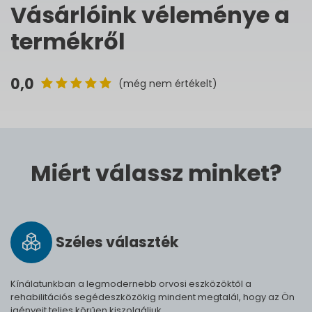
Vásárlóink véleménye a
termékről
0,0
(még nem értékelt)
Miért válassz minket?
Széles vá­lasz­ték
Kínálatunkban a legmodernebb orvosi eszközöktől a
rehabilitációs segédeszközökig mindent megtalál, hogy az Ön
igényeit teljes körűen kiszolgáljuk.