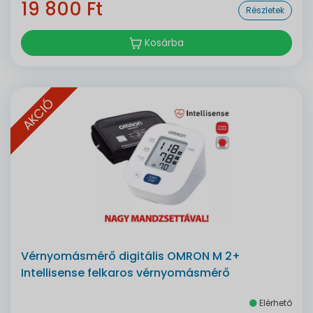
19 800 Ft
Részletek
Kosárba
AKCIÓ
Vérnyomásmérő digitális OMRON M 2+
Intellisense felkaros vérnyomásmérő
Elérhető