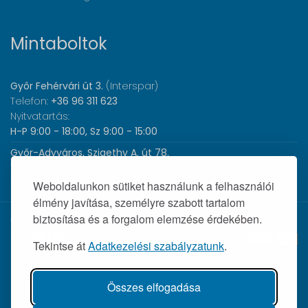
Mintaboltok
Győr Fehérvári út 3.
(Interspar)
Telefon:
+36 96 311 623
Nyitvatartás:
H-P 9:00 - 18:00, Sz 9:00 - 15:00
Győr-Adyváros, Szigethy A. út 78.
Telefon:
+36 96 440 505
Nyitvatartás:
H-P 8:00 - 17:00
Weboldalunkon sütiket használunk a felhasználói
élmény javítása, személyre szabott tartalom
biztosítása és a forgalom elemzése érdekében.
© 2026 Wolf Orvosi Műszer Kft. |
Tekintse át
Adatkezelési szabályzatunk
.
Összes elfogadása