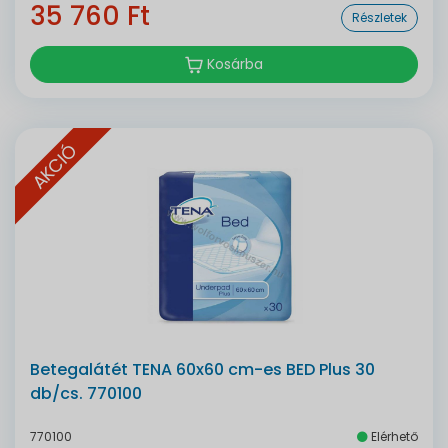
35 760 Ft
Részletek
Kosárba
AKCIÓ
Betegalátét TENA 60x60 cm-es BED Plus 30
db/cs. 770100
770100
Elérhető