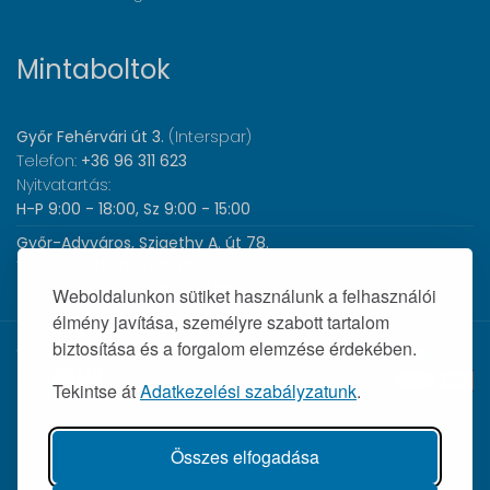
Mintaboltok
Győr Fehérvári út 3.
(Interspar)
Telefon:
+36 96 311 623
Nyitvatartás:
H-P 9:00 - 18:00, Sz 9:00 - 15:00
Győr-Adyváros, Szigethy A. út 78.
Telefon:
+36 96 440 505
Nyitvatartás:
H-P 8:00 - 17:00
Weboldalunkon sütiket használunk a felhasználói
élmény javítása, személyre szabott tartalom
biztosítása és a forgalom elemzése érdekében.
© 2026 Wolf Orvosi Műszer Kft. |
Tekintse át
Adatkezelési szabályzatunk
.
Összes elfogadása