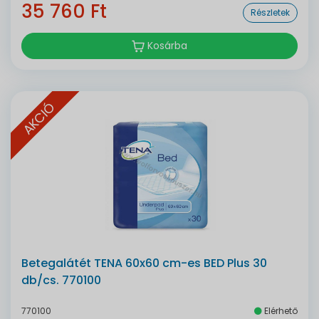
35 760 Ft
Részletek
Kosárba
AKCIÓ
Betegalátét TENA 60x60 cm-es BED Plus 30
db/cs. 770100
770100
Elérhető