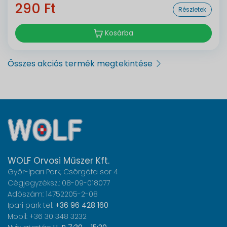
290 Ft
Részletek
Kosárba
Összes akciós termék megtekintése
WOLF Orvosi Műszer Kft.
Győr-Ipari Park, Csörgőfa sor 4
Cégjegyzéksz.: 08-09-018077
Adószám: 14752205-2-08
Ipari park tel:
+36 96 428 160
Mobil: +36 30 348 3232