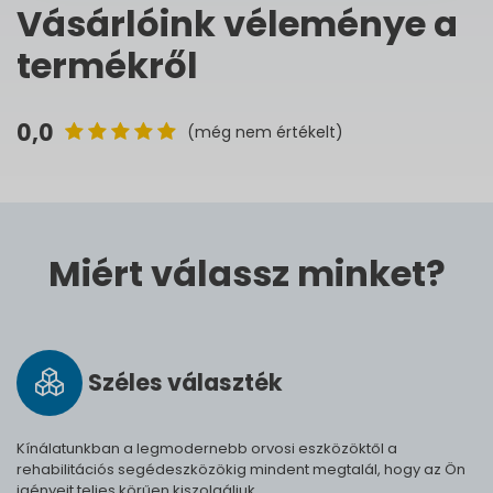
Vásárlóink véleménye a
termékről
0,0
(még nem értékelt)
Miért válassz minket?
Széles vá­lasz­ték
Kínálatunkban a legmodernebb orvosi eszközöktől a
rehabilitációs segédeszközökig mindent megtalál, hogy az Ön
igényeit teljes körűen kiszolgáljuk.