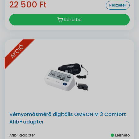
22 500 Ft
Részletek
Kosárba
AKCIÓ
Vérnyomásmérő digitális OMRON M 3 Comfort
Afib+adapter
Afib+adapter
Elérhető