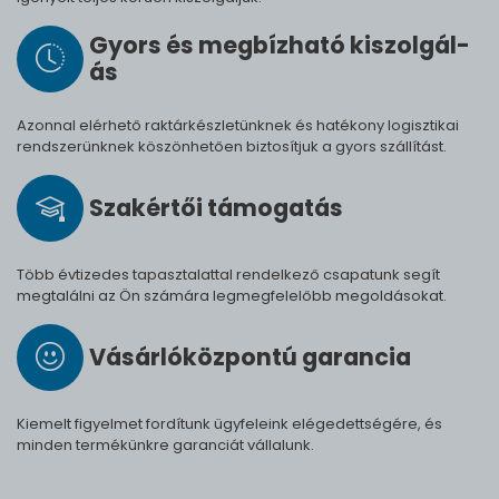
Gyors és meg­bíz­ha­tó ki­szol­gál­
ás
Azonnal elérhető raktárkészletünknek és hatékony logisztikai
rendszerünknek köszönhetően biztosítjuk a gyors szállítást.
Szak­értői tá­mo­ga­tás
Több évtizedes tapasztalattal rendelkező csapatunk segít
megtalálni az Ön számára legmegfelelőbb megoldásokat.
Vásárló­köz­pontú ga­ran­cia
Kiemelt figyelmet fordítunk ügyfeleink elégedettségére, és
minden termékünkre garanciát vállalunk.