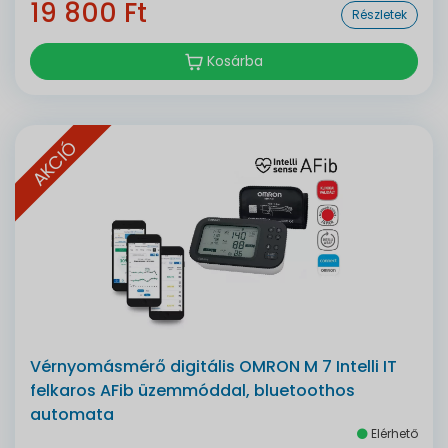
19 800 Ft
Részletek
Kosárba
AKCIÓ
Vérnyomásmérő digitális OMRON M 7 Intelli IT
felkaros AFib üzemmóddal, bluetoothos
automata
Elérhető