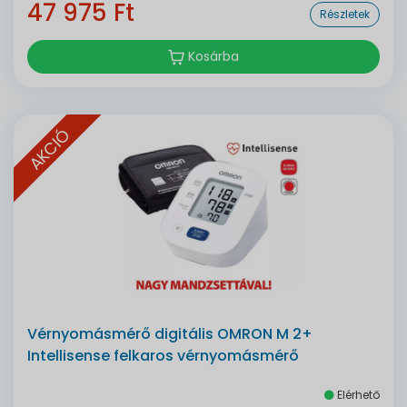
47 975 Ft
Részletek
Kosárba
AKCIÓ
Vérnyomásmérő digitális OMRON M 2+
Intellisense felkaros vérnyomásmérő
Elérhető