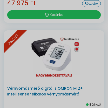
47 975 Ft
Részletek
Kosárba
AKCIÓ
Vérnyomásmérő digitális OMRON M 2+
Intellisense felkaros vérnyomásmérő
Elérhető