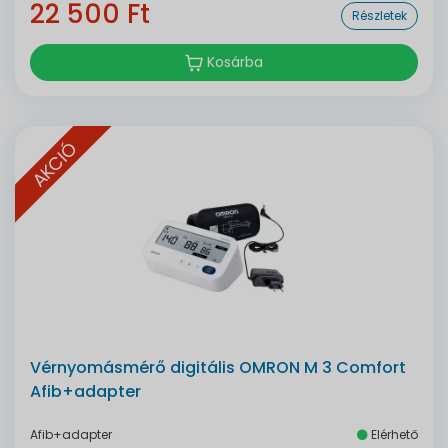
22 500 Ft
Részletek
Kosárba
AKCIÓ
Vérnyomásmérő digitális OMRON M 3 Comfort
Afib+adapter
Afib+adapter
Elérhető