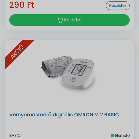
290 Ft
Részletek
Kosárba
AKCIÓ
Vérnyomásmérő digitális OMRON M 2 BASIC
BASIC
Elérhető