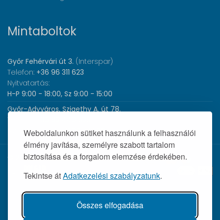
Mintaboltok
Győr Fehérvári út 3.
(Interspar)
Telefon:
+36 96 311 623
Nyitvatartás:
H-P 9:00 - 18:00, Sz 9:00 - 15:00
Győr-Adyváros, Szigethy A. út 78.
Telefon:
+36 96 440 505
Nyitvatartás:
H-P 8:00 - 17:00
Weboldalunkon sütiket használunk a felhasználói
élmény javítása, személyre szabott tartalom
biztosítása és a forgalom elemzése érdekében.
© 2026 Wolf Orvosi Műszer Kft. |
Tekintse át
Adatkezelési szabályzatunk
.
Összes elfogadása