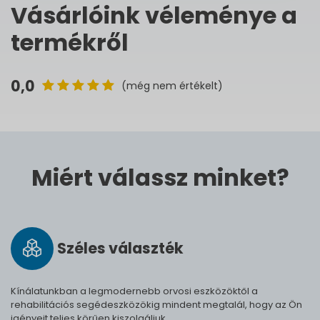
Vásárlóink véleménye a
termékről
0,0
(még nem értékelt)
Miért válassz minket?
Széles vá­lasz­ték
Kínálatunkban a legmodernebb orvosi eszközöktől a
rehabilitációs segédeszközökig mindent megtalál, hogy az Ön
igényeit teljes körűen kiszolgáljuk.