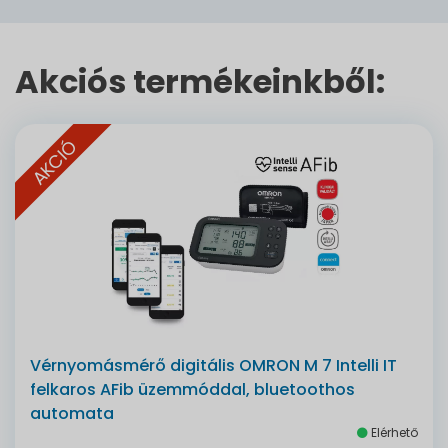
Akciós termékeinkből:
AKCIÓ
Vérnyomásmérő digitális OMRON M 7 Intelli IT
felkaros AFib üzemmóddal, bluetoothos
automata
Elérhető