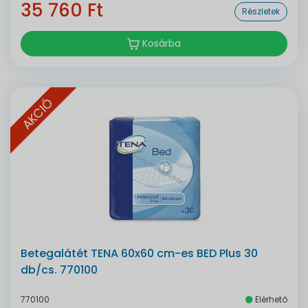
35 760 Ft
Részletek
Kosárba
AKCIÓ
Betegalátét TENA 60x60 cm-es BED Plus 30
db/cs. 770100
770100
Elérhető