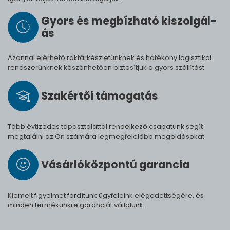
Gyors és meg­bíz­ha­tó ki­szol­gál­
ás
Azonnal elérhető raktárkészletünknek és hatékony logisztikai
rendszerünknek köszönhetően biztosítjuk a gyors szállítást.
Szak­értői tá­mo­ga­tás
Több évtizedes tapasztalattal rendelkező csapatunk segít
megtalálni az Ön számára legmegfelelőbb megoldásokat.
Vásárló­köz­pontú ga­ran­cia
Kiemelt figyelmet fordítunk ügyfeleink elégedettségére, és
minden termékünkre garanciát vállalunk.