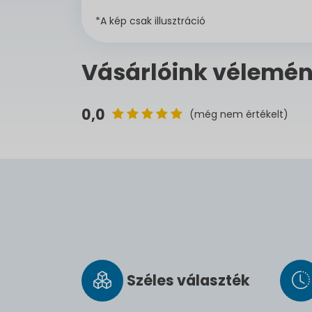
*A kép csak illusztráció
Vásárlóink vélemén
0,0
(még nem értékelt)
Széles vá­lasz­ték