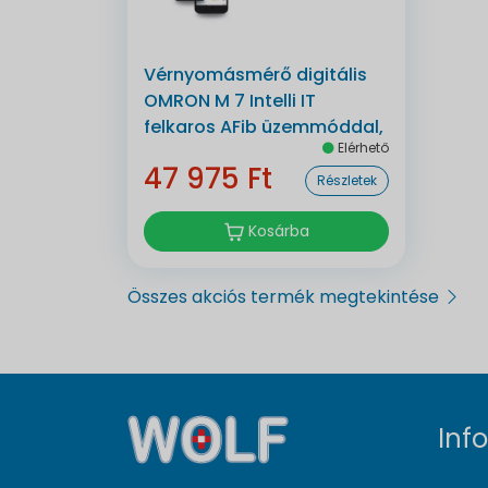
Vérnyomásmérő digitális
OMRON M 7 Intelli IT
felkaros AFib üzemmóddal,
Elérhető
bluetoothos automata
47 975 Ft
Részletek
Kosárba
Összes akciós termék megtekintése
Inf