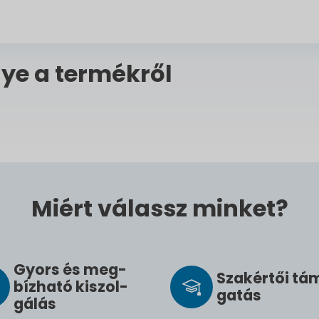
ye a termékről
Miért válassz minket?
Gyors és meg­
Szak­értői tá
bíz­ha­tó ki­szol­
ga­tás
gál­ás