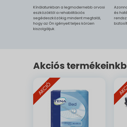
Kínálatunkban a legmodernebb orvosi
Azonna
eszközöktől a rehabilitációs
és haté
segédeszközökig mindent megtalál,
rendsz
hogy az Ön igényeit teljes körűen
biztosí
kiszolgáljuk.
Akciós termékeinkb
AKCIÓ
AKC