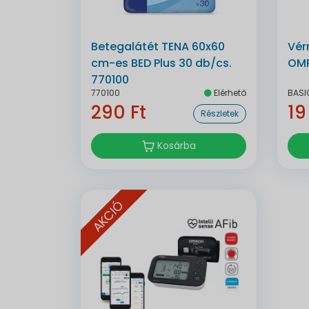
Betegalátét TENA 60x60
Vér
cm-es BED Plus 30 db/cs.
OMR
770100
770100
Elérhető
BASI
290 Ft
19
Részletek
Kosárba
AKCIÓ