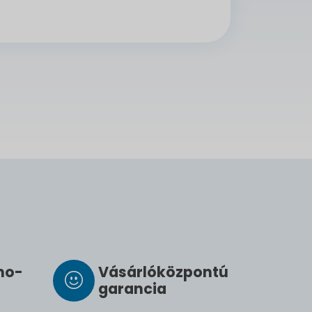
­mo­
Vásárló­köz­pontú
ga­ran­cia