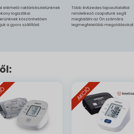
l elérhető raktárkészletünknek
Több évtizedes tapasztalattal
kony logisztikai
rendelkező csapatunk segít
erünknek köszönhetően
megtalálni az Ön számára
tjuk a gyors szállítást.
legmegfelelőbb megoldásokat
ől:
IÓ
AKCIÓ