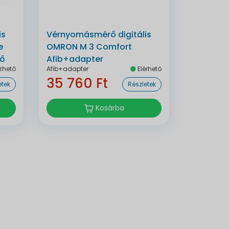
is
Vérnyomásmérő digitális
e
OMRON M 3 Comfort
rő
Afib+adapter
rhető
Afib+adapter
Elérhető
35 760 Ft
etek
Részletek
Kosárba