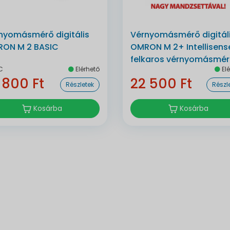
nyomásmérő digitális
Vérnyomásmérő digitál
ON M 2 BASIC
OMRON M 2+ Intellisens
felkaros vérnyomásmé
C
Elérhető
Elé
 800 Ft
22 500 Ft
Részletek
Részl
Kosárba
Kosárba