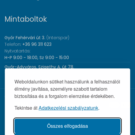
Mintaboltok
Győr Fehérvári út 3.
(Interspar)
Telefon:
+36 96 311 623
Nyitvatartás:
H-P 9:00 - 18:00, Sz 9:00 - 15:00
Győr-Adyváros, Szigethy A. út 78.
Telefon:
+36 96 440 505
Nyitvatartás:
H-P 8:00 - 17:00
Weboldalunkon sütiket használunk a felhasználói
élmény javítása, személyre szabott tartalom
biztosítása és a forgalom elemzése érdekében.
© 2026 Wolf Orvosi Műszer Kft. |
Tekintse át
Adatkezelési szabályzatunk
.
Összes elfogadása