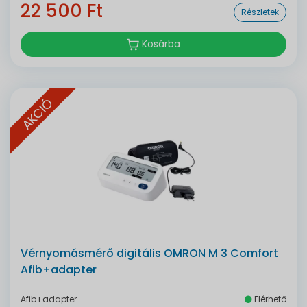
22 500 Ft
Részletek
Kosárba
AKCIÓ
Vérnyomásmérő digitális OMRON M 3 Comfort
Afib+adapter
Afib+adapter
Elérhető