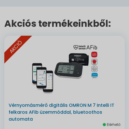
Akciós termékeinkből:
AKCIÓ
Vérnyomásmérő digitális OMRON M 7 Intelli IT
felkaros AFib üzemmóddal, bluetoothos
automata
Elérhető