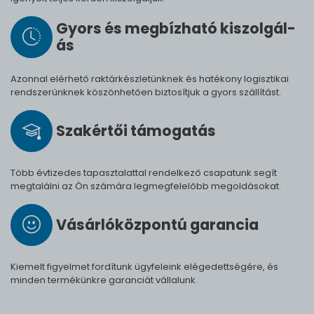
Gyors és meg­bíz­ha­tó ki­szol­gál­
ás
Azonnal elérhető raktárkészletünknek és hatékony logisztikai
rendszerünknek köszönhetően biztosítjuk a gyors szállítást.
Szak­értői tá­mo­ga­tás
Több évtizedes tapasztalattal rendelkező csapatunk segít
megtalálni az Ön számára legmegfelelőbb megoldásokat.
Vásárló­köz­pontú ga­ran­cia
Kiemelt figyelmet fordítunk ügyfeleink elégedettségére, és
minden termékünkre garanciát vállalunk.