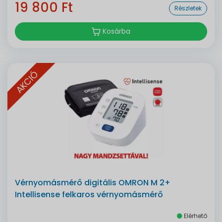
19 800 Ft
Részletek
Kosárba
AKCIÓ
Vérnyomásmérő digitális OMRON M 2+
Intellisense felkaros vérnyomásmérő
Elérhető