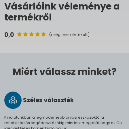
Vásárlóink véleménye a
termékről
0,0
(még nem értékelt)
Miért válassz minket?
Széles vá­lasz­ték
Kínálatunkban a legmodernebb orvosi eszközöktől a
rehabilitációs segédeszközökig mindent megtalál, hogy az Ön
igényeit teljes körűen kiszolgáljuk.