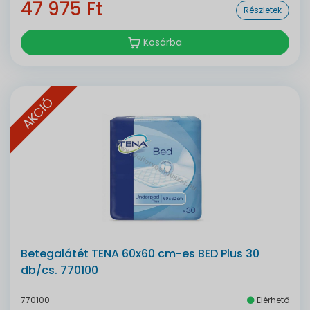
47 975 Ft
Részletek
Kosárba
AKCIÓ
Betegalátét TENA 60x60 cm-es BED Plus 30
db/cs. 770100
770100
Elérhető