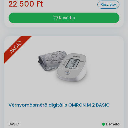
22 500 Ft
Részletek
Kosárba
AKCIÓ
Vérnyomásmérő digitális OMRON M 2 BASIC
BASIC
Elérhető