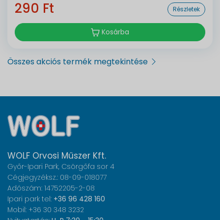
290 Ft
Részletek
Kosárba
Összes akciós termék megtekintése
WOLF Orvosi Műszer Kft.
Győr-Ipari Park, Csörgőfa sor 4
Cégjegyzéksz.: 08-09-018077
Adószám: 14752205-2-08
Ipari park tel:
+36 96 428 160
Mobil: +36 30 348 3232