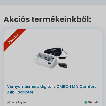
Akciós termékeinkből:
AKCIÓ
Vérnyomásmérő digitális OMRON M 3 Comfort
Afib+adapter
Afib+adapter
Elérhető