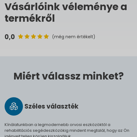
Vásárlóink véleménye a
termékről
0,0
(még nem értékelt)
Miért válassz minket?
Széles vá­lasz­ték
Kínálatunkban a legmodernebb orvosi eszközöktől a
rehabilitációs segédeszközökig mindent megtalál, hogy az Ön
igényeit teljes körűen kiszolgáljuk.