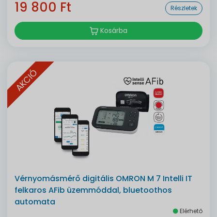
19 800 Ft
Részletek
Kosárba
AKCIÓ
Vérnyomásmérő digitális OMRON M 7 Intelli IT
felkaros AFib üzemmóddal, bluetoothos
automata
Elérhető