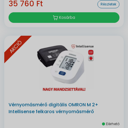
35 760 Ft
Részletek
Kosárba
AKCIÓ
Vérnyomásmérő digitális OMRON M 2+
Intellisense felkaros vérnyomásmérő
Elérhető