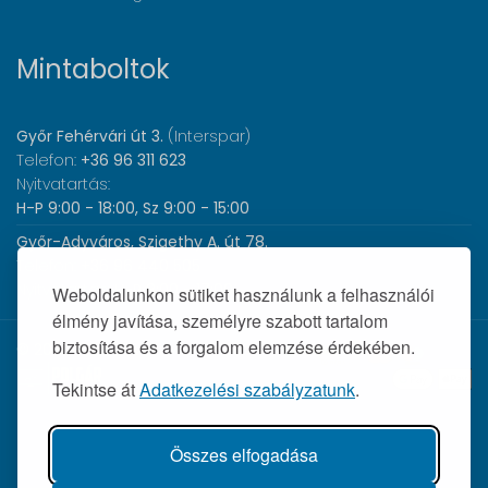
Mintaboltok
Győr Fehérvári út 3.
(Interspar)
Telefon:
+36 96 311 623
Nyitvatartás:
H-P 9:00 - 18:00, Sz 9:00 - 15:00
Győr-Adyváros, Szigethy A. út 78.
Telefon:
+36 96 440 505
Nyitvatartás:
H-P 8:00 - 17:00
Weboldalunkon sütiket használunk a felhasználói
élmény javítása, személyre szabott tartalom
biztosítása és a forgalom elemzése érdekében.
© 2026 Wolf Orvosi Műszer Kft. |
Tekintse át
Adatkezelési szabályzatunk
.
Összes elfogadása