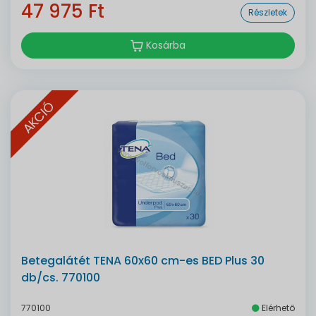
47 975 Ft
Részletek
Kosárba
AKCIÓ
Betegalátét TENA 60x60 cm-es BED Plus 30
db/cs. 770100
770100
Elérhető