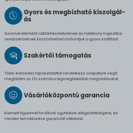
Gyors és meg­bíz­ha­tó ki­szol­gál­
ás
Azonnal elérhető raktárkészletünknek és hatékony logisztikai
rendszerünknek köszönhetően biztosítjuk a gyors szállítást.
Szak­értői tá­mo­ga­tás
Több évtizedes tapasztalattal rendelkező csapatunk segít
megtalálni az Ön számára legmegfelelőbb megoldásokat.
Vásárló­köz­pontú ga­ran­cia
Kiemelt figyelmet fordítunk ügyfeleink elégedettségére, és
minden termékünkre garanciát vállalunk.