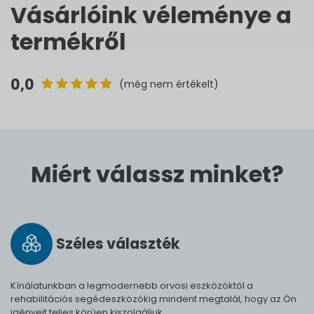
Vásárlóink véleménye a
termékről
0,0
(még nem értékelt)
Miért válassz minket?
Széles vá­lasz­ték
Kínálatunkban a legmodernebb orvosi eszközöktől a
rehabilitációs segédeszközökig mindent megtalál, hogy az Ön
igényeit teljes körűen kiszolgáljuk.