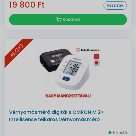
19 800 Ft
Részletek
Kosárba
AKCIÓ
Vérnyomásmérő digitális OMRON M 2+
Intellisense felkaros vérnyomásmérő
Elérhető