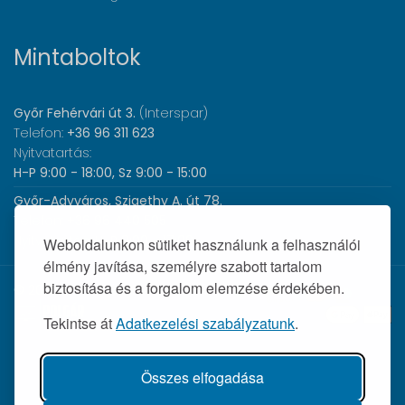
Mintaboltok
Győr Fehérvári út 3.
(Interspar)
Telefon:
+36 96 311 623
Nyitvatartás:
H-P 9:00 - 18:00, Sz 9:00 - 15:00
Győr-Adyváros, Szigethy A. út 78.
Telefon:
+36 96 440 505
Nyitvatartás:
H-P 8:00 - 17:00
Weboldalunkon sütiket használunk a felhasználói
élmény javítása, személyre szabott tartalom
biztosítása és a forgalom elemzése érdekében.
© 2026 Wolf Orvosi Műszer Kft. |
Tekintse át
Adatkezelési szabályzatunk
.
Összes elfogadása