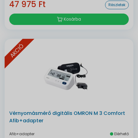
47 975 Ft
Részletek
Kosárba
AKCIÓ
Vérnyomásmérő digitális OMRON M 3 Comfort
Afib+adapter
Afib+adapter
Elérhető