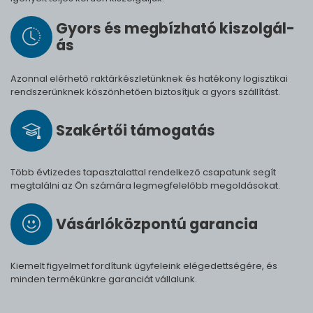
Gyors és meg­bíz­ha­tó ki­szol­gál­
ás
Azonnal elérhető raktárkészletünknek és hatékony logisztikai
rendszerünknek köszönhetően biztosítjuk a gyors szállítást.
Szak­értői tá­mo­ga­tás
Több évtizedes tapasztalattal rendelkező csapatunk segít
megtalálni az Ön számára legmegfelelőbb megoldásokat.
Vásárló­köz­pontú ga­ran­cia
Kiemelt figyelmet fordítunk ügyfeleink elégedettségére, és
minden termékünkre garanciát vállalunk.