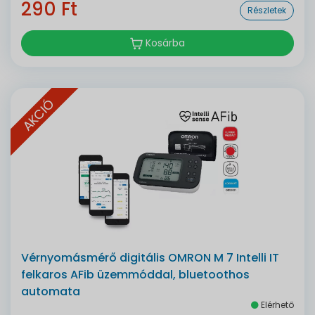
290 Ft
Részletek
Kosárba
AKCIÓ
Vérnyomásmérő digitális OMRON M 7 Intelli IT
felkaros AFib üzemmóddal, bluetoothos
automata
Elérhető