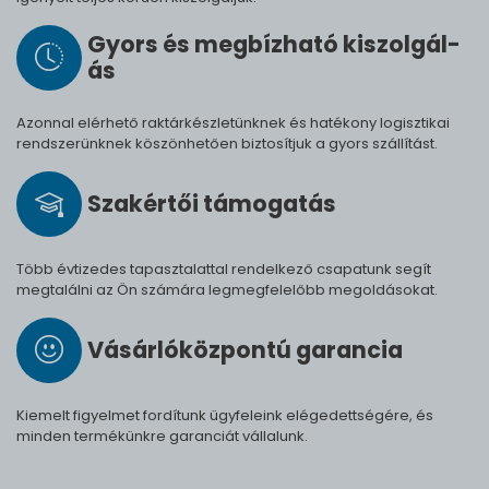
Gyors és meg­bíz­ha­tó ki­szol­gál­
ás
Azonnal elérhető raktárkészletünknek és hatékony logisztikai
rendszerünknek köszönhetően biztosítjuk a gyors szállítást.
Szak­értői tá­mo­ga­tás
Több évtizedes tapasztalattal rendelkező csapatunk segít
megtalálni az Ön számára legmegfelelőbb megoldásokat.
Vásárló­köz­pontú ga­ran­cia
Kiemelt figyelmet fordítunk ügyfeleink elégedettségére, és
minden termékünkre garanciát vállalunk.