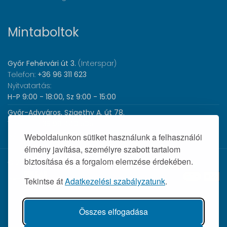
Mintaboltok
Győr Fehérvári út 3.
(Interspar)
Telefon:
+36 96 311 623
Nyitvatartás:
H-P 9:00 - 18:00, Sz 9:00 - 15:00
Győr-Adyváros, Szigethy A. út 78.
Telefon:
+36 96 440 505
Nyitvatartás:
H-P 8:00 - 17:00
Weboldalunkon sütiket használunk a felhasználói
élmény javítása, személyre szabott tartalom
biztosítása és a forgalom elemzése érdekében.
© 2026 Wolf Orvosi Műszer Kft. |
Tekintse át
Adatkezelési szabályzatunk
.
Összes elfogadása