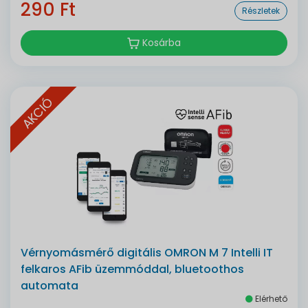
290 Ft
Részletek
Kosárba
AKCIÓ
Vérnyomásmérő digitális OMRON M 7 Intelli IT
felkaros AFib üzemmóddal, bluetoothos
automata
Elérhető