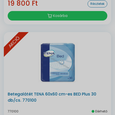
19 800 Ft
Részletek
Kosárba
AKCIÓ
Betegalátét TENA 60x60 cm-es BED Plus 30
db/cs. 770100
770100
Elérhető