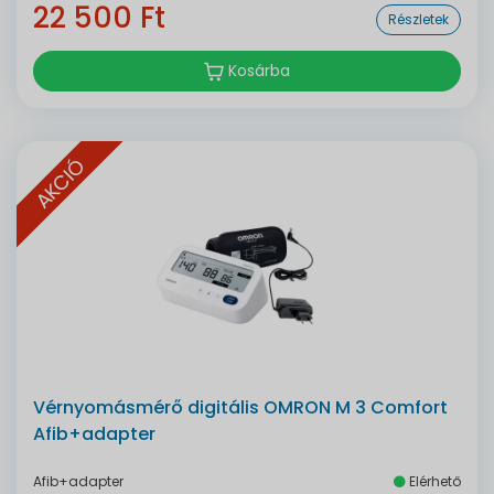
22 500 Ft
Részletek
Kosárba
AKCIÓ
Vérnyomásmérő digitális OMRON M 3 Comfort
Afib+adapter
Afib+adapter
Elérhető