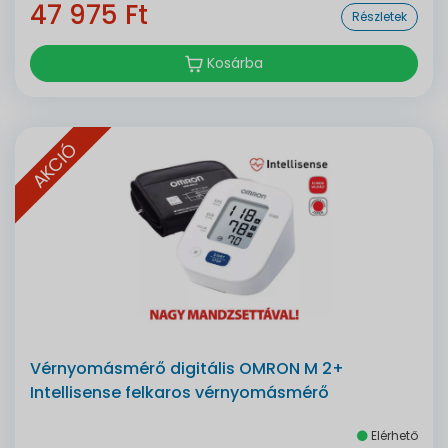
47 975 Ft
Részletek
Kosárba
AKCIÓ
Vérnyomásmérő digitális OMRON M 2+
Intellisense felkaros vérnyomásmérő
Elérhető