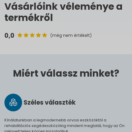
Vásárlóink véleménye a
termékről
0,0
(még nem értékelt)
Miért válassz minket?
Széles vá­lasz­ték
Kínálatunkban a legmodernebb orvosi eszközöktől a
rehabilitációs segédeszközökig mindent megtalál, hogy az Ön
igényeit teljes körűen kiszolgáljuk.