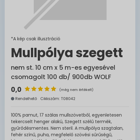
*A kép csak illusztráció
Mullpólya szegett
nem st. 10 cm x 5 m-es egyesével
csomagolt 100 db/ 900db WOLF
0,0
(még nem értékelt)
Rendelhető
Cikkszám: T08042
100% pamut, 17 szálas mullszövetből, egyenletesen
tekercselt henger alakú, Szegett szélű termék,
gyűrődésmentes. Nem steril. A mullpólya szagtalan,
fehér színű, puha, megfelelő szövési sűrűségű,