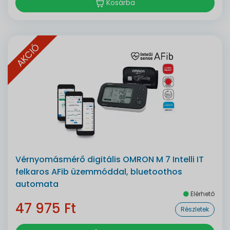
Kosárba
AKCIÓ
Vérnyomásmérő digitális OMRON M 7 Intelli IT
felkaros AFib üzemmóddal, bluetoothos
automata
Elérhető
47 975 Ft
Részletek