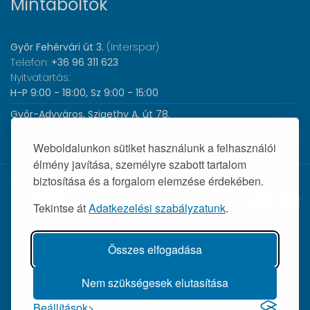
Mintaboltok
Győr Fehérvári út 3.
(Interspar)
Telefon:
+36 96 311 623
Nyitvatartás:
H-P 9:00 - 18:00, Sz 9:00 - 15:00
Győr-Adyváros, Szigethy A. út 78.
Telefon:
+36 96 440 505
Nyitvatartás:
H-P 8:00 - 17:00
Weboldalunkon sütiket használunk a felhasználói
élmény javítása, személyre szabott tartalom
biztosítása és a forgalom elemzése érdekében.
© 2026 Wolf Orvosi Műszer Kft. |
Tekintse át
Adatkezelési szabályzatunk
.
Összes elfogadása
Nem szükségesek elutasítása
Beállítások