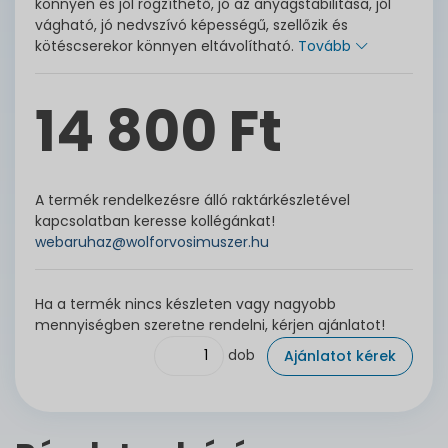
könnyen és jól rögzíthető, jó az anyagstabilitása, jól
vágható, jó nedvszívó képességű, szellőzik és
kötéscserekor könnyen eltávolítható.
Tovább
14 800 Ft
A termék rendelkezésre álló raktárkészletével
kapcsolatban keresse kollégánkat!
webaruhaz@wolforvosimuszer.hu
Ha a termék nincs készleten vagy nagyobb
mennyiségben szeretne rendelni, kérjen ajánlatot!
dob
Ajánlatot kérek