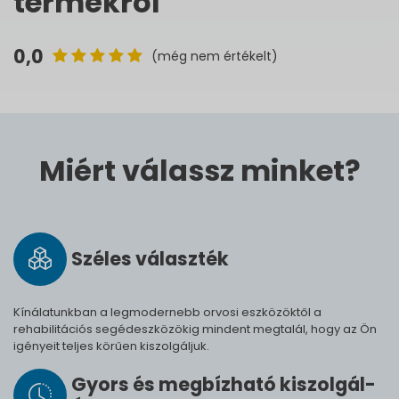
termékről
0,0
(még nem értékelt)
Miért válassz minket?
Széles vá­lasz­ték
Kínálatunkban a legmodernebb orvosi eszközöktől a
rehabilitációs segédeszközökig mindent megtalál, hogy az Ön
igényeit teljes körűen kiszolgáljuk.
Gyors és meg­bíz­ha­tó ki­szol­gál­