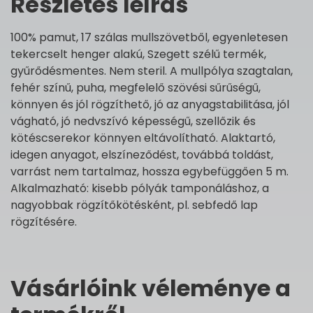
Részletes leírás
100% pamut, 17 szálas mullszövetből, egyenletesen
tekercselt henger alakú, Szegett szélű termék,
gyűrődésmentes. Nem steril. A mullpólya szagtalan,
fehér színű, puha, megfelelő szövési sűrűségű,
könnyen és jól rögzíthető, jó az anyagstabilitása, jól
vágható, jó nedvszívó képességű, szellőzik és
kötéscserekor könnyen eltávolítható. Alaktartó,
idegen anyagot, elszíneződést, továbbá toldást,
varrást nem tartalmaz, hossza egybefüggően 5 m.
Alkalmazható: kisebb pólyák tamponáláshoz, a
nagyobbak rögzítőkötésként, pl. sebfedő lap
rögzítésére.
Vásárlóink véleménye a