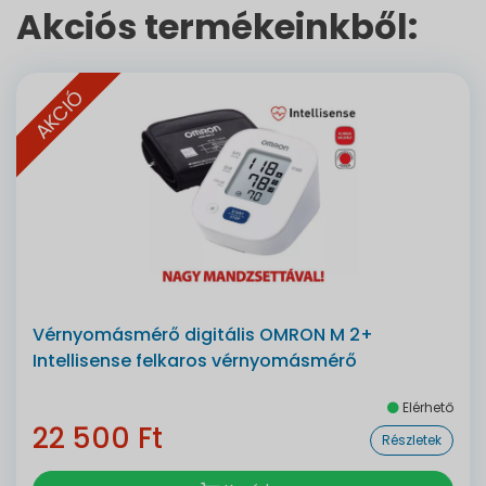
Akciós termékeinkből:
AKCIÓ
Vérnyomásmérő digitális OMRON M 2+
Intellisense felkaros vérnyomásmérő
Elérhető
22 500 Ft
Részletek