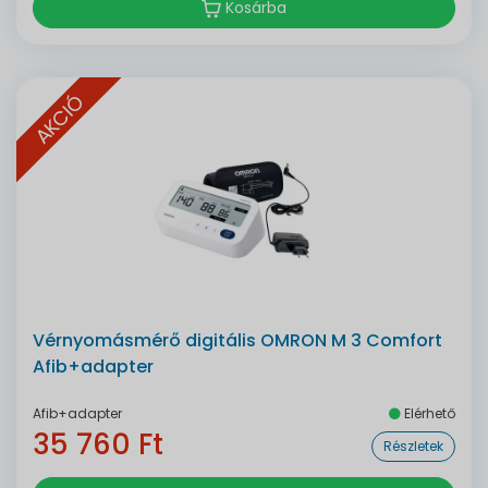
Kosárba
AKCIÓ
Vérnyomásmérő digitális OMRON M 3 Comfort
Afib+adapter
Afib+adapter
Elérhető
35 760 Ft
Részletek