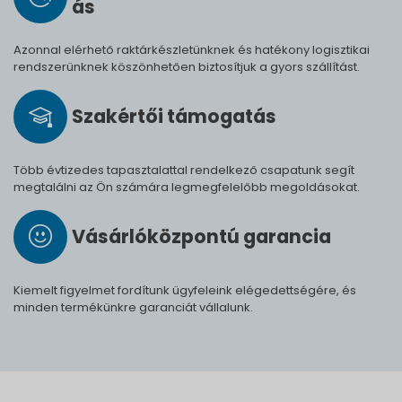
ás
Azonnal elérhető raktárkészletünknek és hatékony logisztikai
rendszerünknek köszönhetően biztosítjuk a gyors szállítást.
Szak­értői tá­mo­ga­tás
Több évtizedes tapasztalattal rendelkező csapatunk segít
megtalálni az Ön számára legmegfelelőbb megoldásokat.
Vásárló­köz­pontú ga­ran­cia
Kiemelt figyelmet fordítunk ügyfeleink elégedettségére, és
minden termékünkre garanciát vállalunk.