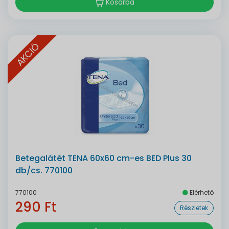
Kosárba
AKCIÓ
Betegalátét TENA 60x60 cm-es BED Plus 30
db/cs. 770100
770100
Elérhető
290 Ft
Részletek