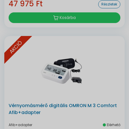
47 975 Ft
Részletek
Kosárba
AKCIÓ
Vérnyomásmérő digitális OMRON M 3 Comfort
Afib+adapter
Afib+adapter
Elérhető