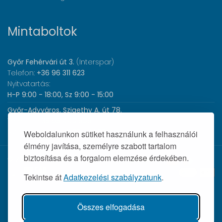
Mintaboltok
Győr Fehérvári út 3.
(Interspar)
Telefon:
+36 96 311 623
Nyitvatartás:
H-P 9:00 - 18:00, Sz 9:00 - 15:00
Győr-Adyváros, Szigethy A. út 78.
Telefon:
+36 96 440 505
Nyitvatartás:
H-P 8:00 - 17:00
Weboldalunkon sütiket használunk a felhasználói
élmény javítása, személyre szabott tartalom
biztosítása és a forgalom elemzése érdekében.
© 2026 Wolf Orvosi Műszer Kft. |
Tekintse át
Adatkezelési szabályzatunk
.
Összes elfogadása