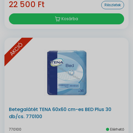
22 500 Ft
Részletek
Kosárba
AKCIÓ
Betegalátét TENA 60x60 cm-es BED Plus 30
db/cs. 770100
770100
Elérhető