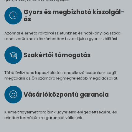
Gyors és meg­bíz­ha­tó ki­szol­gál­
ás
Azonnal elérhető raktárkészletünknek és hatékony logisztikai
rendszerünknek köszönhetően biztosítjuk a gyors szállítást.
Szak­értői tá­mo­ga­tás
Több évtizedes tapasztalattal rendelkező csapatunk segít
megtalálni az Ön számára legmegfelelőbb megoldásokat.
Vásárló­köz­pontú ga­ran­cia
Kiemelt figyelmet fordítunk ügyfeleink elégedettségére, és
minden termékünkre garanciát vállalunk.