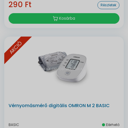
290 Ft
Részletek
Kosárba
AKCIÓ
Vérnyomásmérő digitális OMRON M 2 BASIC
BASIC
Elérhető