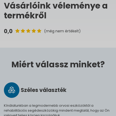
Vásárlóink véleménye a
termékről
0,0
(még nem értékelt)
Miért válassz minket?
Széles vá­lasz­ték
Kínálatunkban a legmodernebb orvosi eszközöktől a
rehabilitációs segédeszközökig mindent megtalál, hogy az Ön
igényeit teljes körűen kiszolgáljuk.