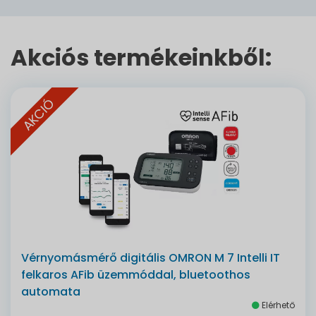
Akciós termékeinkből:
AKCIÓ
Vérnyomásmérő digitális OMRON M 7 Intelli IT
felkaros AFib üzemmóddal, bluetoothos
automata
Elérhető