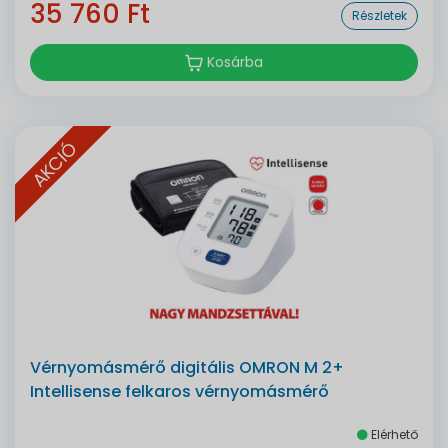
35 760 Ft
Részletek
Kosárba
AKCIÓ
Vérnyomásmérő digitális OMRON M 2+
Intellisense felkaros vérnyomásmérő
Elérhető