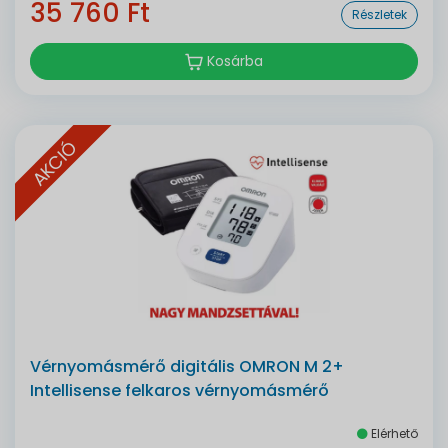
35 760 Ft
Részletek
Kosárba
AKCIÓ
Vérnyomásmérő digitális OMRON M 2+
Intellisense felkaros vérnyomásmérő
Elérhető