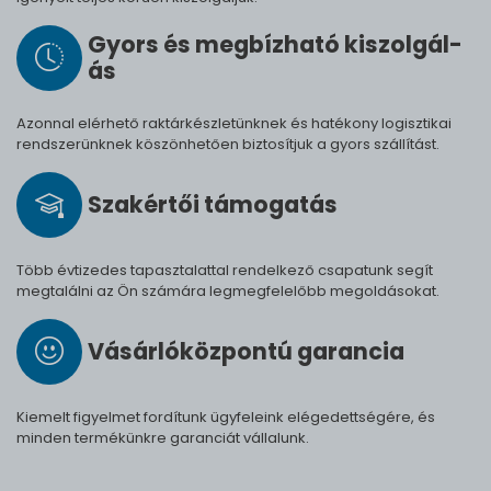
Gyors és meg­bíz­ha­tó ki­szol­gál­
ás
Azonnal elérhető raktárkészletünknek és hatékony logisztikai
rendszerünknek köszönhetően biztosítjuk a gyors szállítást.
Szak­értői tá­mo­ga­tás
Több évtizedes tapasztalattal rendelkező csapatunk segít
megtalálni az Ön számára legmegfelelőbb megoldásokat.
Vásárló­köz­pontú ga­ran­cia
Kiemelt figyelmet fordítunk ügyfeleink elégedettségére, és
minden termékünkre garanciát vállalunk.