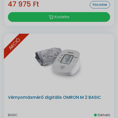
47 975 Ft
Részletek
Kosárba
AKCIÓ
Vérnyomásmérő digitális OMRON M 2 BASIC
BASIC
Elérhető