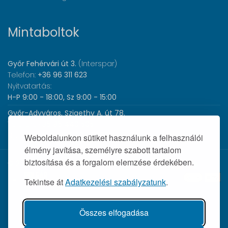
Mintaboltok
Győr Fehérvári út 3.
(Interspar)
Telefon:
+36 96 311 623
Nyitvatartás:
H-P 9:00 - 18:00, Sz 9:00 - 15:00
Győr-Adyváros, Szigethy A. út 78.
Telefon:
+36 96 440 505
Nyitvatartás:
H-P 8:00 - 17:00
Weboldalunkon sütiket használunk a felhasználói
élmény javítása, személyre szabott tartalom
biztosítása és a forgalom elemzése érdekében.
© 2026 Wolf Orvosi Műszer Kft. |
Tekintse át
Adatkezelési szabályzatunk
.
Összes elfogadása