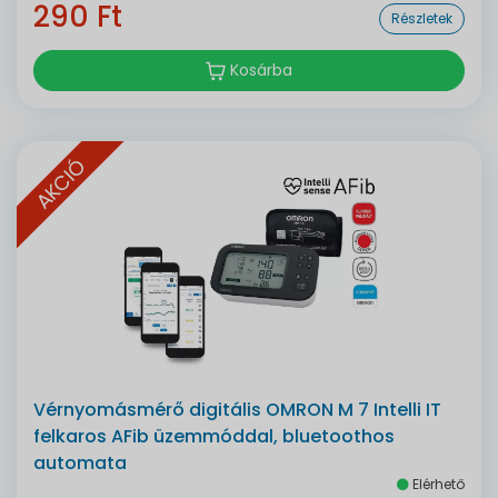
290 Ft
Részletek
Kosárba
AKCIÓ
Vérnyomásmérő digitális OMRON M 7 Intelli IT
felkaros AFib üzemmóddal, bluetoothos
automata
Elérhető