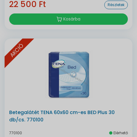
22 500 Ft
Részletek
Kosárba
AKCIÓ
Betegalátét TENA 60x60 cm-es BED Plus 30
db/cs. 770100
770100
Elérhető