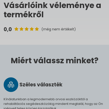
Vásárlóink véleménye a
termékről
0,0
(még nem értékelt)
Miért válassz minket?
Széles vá­lasz­ték
Kínálatunkban a legmodernebb orvosi eszközöktől a
rehabilitációs segédeszközökig mindent megtalál, hogy az Ön
igényeit teljes körűen kiszolgáljuk.