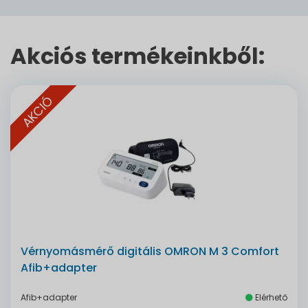
Akciós termékeinkből:
AKCIÓ
Vérnyomásmérő digitális OMRON M 3 Comfort
Afib+adapter
Afib+adapter
Elérhető