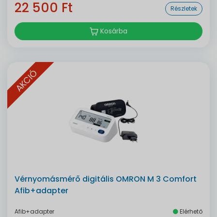
22 500 Ft
Részletek
Kosárba
AKCIÓ
Vérnyomásmérő digitális OMRON M 3 Comfort
Afib+adapter
Afib+adapter
Elérhető