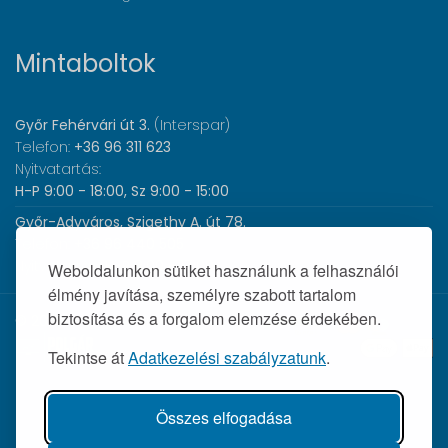
Mintaboltok
Győr Fehérvári út 3.
(Interspar)
Telefon:
+36 96 311 623
Nyitvatartás:
H-P 9:00 - 18:00, Sz 9:00 - 15:00
Győr-Adyváros, Szigethy A. út 78.
Telefon:
+36 96 440 505
Nyitvatartás:
H-P 8:00 - 17:00
Weboldalunkon sütiket használunk a felhasználói
élmény javítása, személyre szabott tartalom
biztosítása és a forgalom elemzése érdekében.
© 2026 Wolf Orvosi Műszer Kft. |
Tekintse át
Adatkezelési szabályzatunk
.
Összes elfogadása