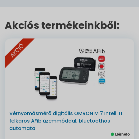
Akciós termékeinkből:
AKCIÓ
Vérnyomásmérő digitális OMRON M 7 Intelli IT
felkaros AFib üzemmóddal, bluetoothos
automata
Elérhető