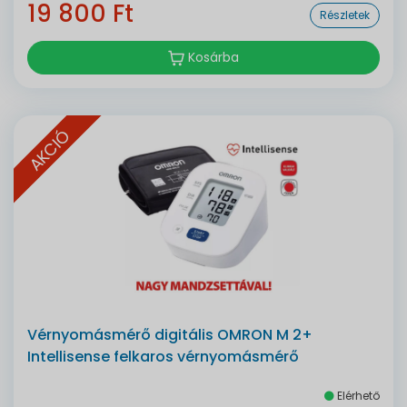
19 800 Ft
Részletek
Kosárba
AKCIÓ
Vérnyomásmérő digitális OMRON M 2+
Intellisense felkaros vérnyomásmérő
Elérhető