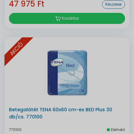
47 975 Ft
Részletek
Kosárba
AKCIÓ
Betegalátét TENA 60x60 cm-es BED Plus 30
db/cs. 770100
770100
Elérhető