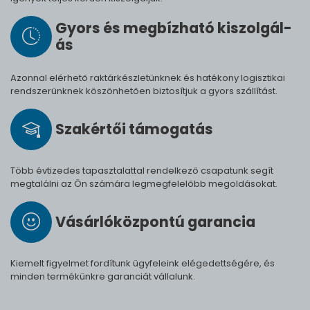
Gyors és meg­bíz­ha­tó ki­szol­gál­
ás
Azonnal elérhető raktárkészletünknek és hatékony logisztikai
rendszerünknek köszönhetően biztosítjuk a gyors szállítást.
Szak­értői tá­mo­ga­tás
Több évtizedes tapasztalattal rendelkező csapatunk segít
megtalálni az Ön számára legmegfelelőbb megoldásokat.
Vásárló­köz­pontú ga­ran­cia
Kiemelt figyelmet fordítunk ügyfeleink elégedettségére, és
minden termékünkre garanciát vállalunk.