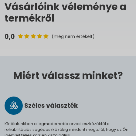
Vásárlóink véleménye a
termékről
0,0
(még nem értékelt)
Miért válassz minket?
Széles vá­lasz­ték
Kínálatunkban a legmodernebb orvosi eszközöktől a
rehabilitációs segédeszközökig mindent megtalál, hogy az Ön
igényeit teljes körűen kiszolgáljuk.