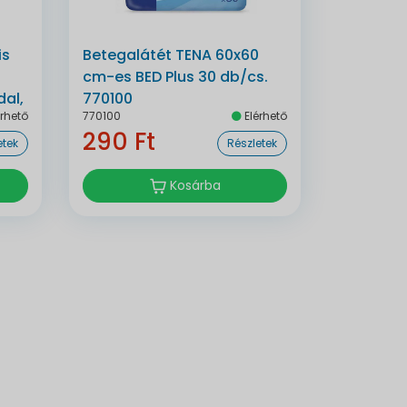
is
Betegalátét TENA 60x60
cm-es BED Plus 30 db/cs.
al,
770100
rhető
770100
Elérhető
290 Ft
etek
Részletek
Kosárba