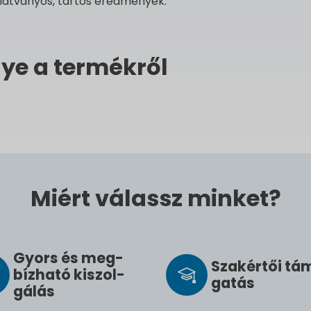
 látványos, tartós eredmények.
ye a termékről
Miért válassz minket?
Gyors és meg­
Szak­értői tá
bíz­ha­tó ki­szol­
ga­tás
gál­ás