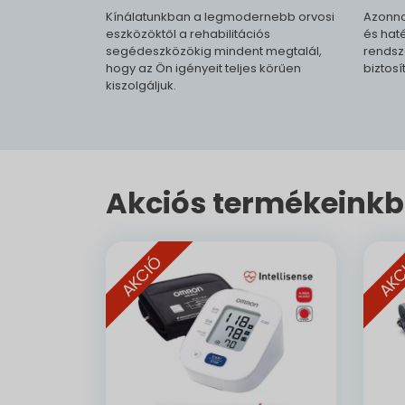
Kínálatunkban a legmodernebb orvosi
Azonna
eszközöktől a rehabilitációs
és haté
segédeszközökig mindent megtalál,
rendsz
hogy az Ön igényeit teljes körűen
biztosí
kiszolgáljuk.
Akciós termékeinkb
AKCIÓ
AKC