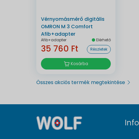
Vérnyomásmérő digitális
OMRON M 3 Comfort
Afib+adapter
Afib+adapter
Elérhető
35 760 Ft
Részletek
Kosárba
Összes akciós termék megtekintése
Inf