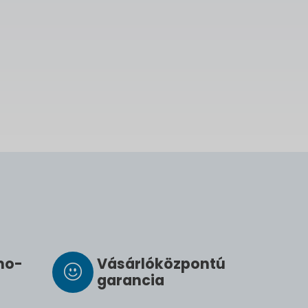
­mo­
Vásárló­köz­pontú
ga­ran­cia