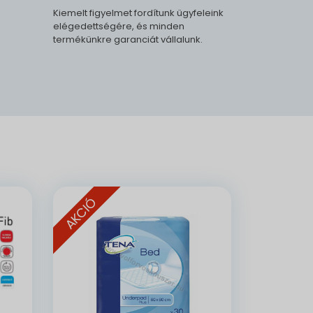
Kiemelt figyelmet fordítunk ügyfeleink
elégedettségére, és minden
termékünkre garanciát vállalunk.
.
AKCIÓ