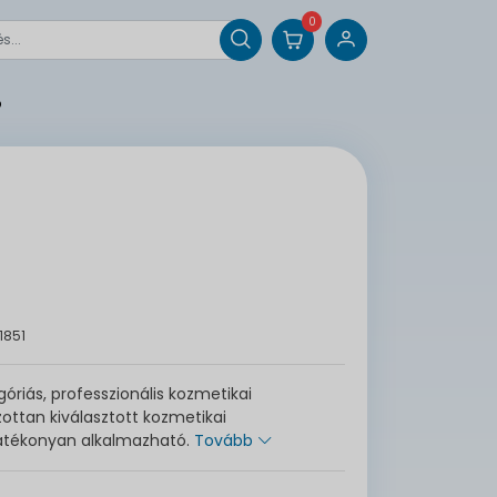
0
o
1851
riás, professzionális kozmetikai
ttan kiválasztott kozmetikai
hatékonyan alkalmazható.
Tovább