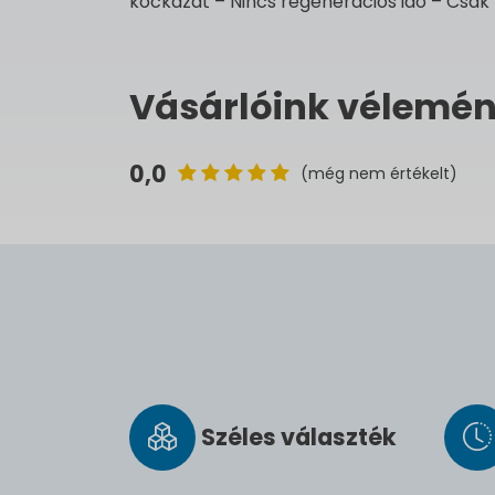
kockázat – Nincs regenerációs idő – Csak
Vásárlóink vélemén
0,0
(még nem értékelt)
Széles vá­lasz­ték