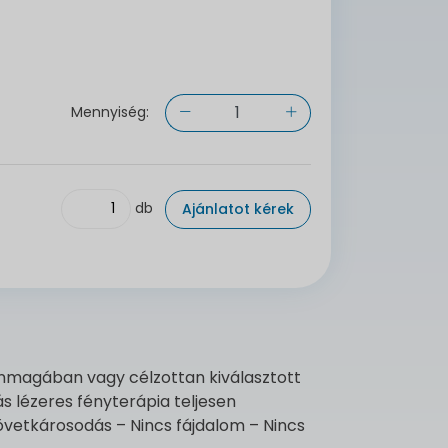
Mennyiség:
db
Ajánlatot kérek
 önmagában vagy célzottan kiválasztott
 lézeres fényterápia teljesen
övetkárosodás – Nincs fájdalom – Nincs