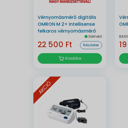
Vérnyomásmérő digitális
Vér
OMRON M 2+ Intellisense
OMR
felkaros vérnyomásmérő
Elérhető
BASI
22 500 Ft
19
Részletek
Kosárba
AKCIÓ