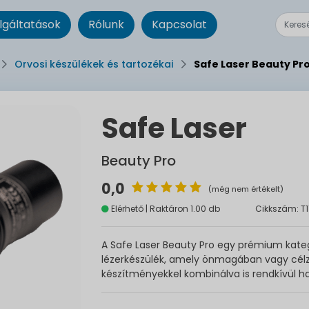
lgáltatások
Rólunk
Kapcsolat
Orvosi készülékek és tartozékai
Safe Laser Beauty Pr
Safe Laser
Beauty Pro
0,0
(még nem értékelt)
Elérhető | Raktáron 1.00 db
Cikkszám: T1
A Safe Laser Beauty Pro egy prémium kategó
lézerkészülék, amely önmagában vagy célzo
készítményekkel kombinálva is rendkívül 