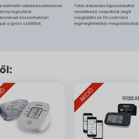
l elérhető raktárkészletünknek
Több évtizedes tapasztalattal
kony logisztikai
rendelkező csapatunk segít
erünknek köszönhetően
megtalálni az Ön számára
tjuk a gyors szállítást.
legmegfelelőbb megoldásokat
ől:
IÓ
AKCIÓ