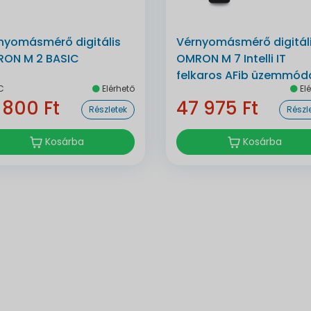
nyomásmérő digitális
Vérnyomásmérő digitál
ON M 2 BASIC
OMRON M 7 Intelli IT
felkaros AFib üzemmódd
C
Elérhető
Elé
bluetoothos automata
 800 Ft
47 975 Ft
Részletek
Részl
Kosárba
Kosárba