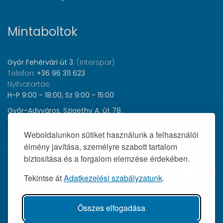
Mintaboltok
Győr Fehérvári út 3.
(Interspar)
Telefon:
+36 96 311 623
Nyitvatartás:
H-P 9:00 - 18:00, Sz 9:00 - 15:00
Győr-Adyváros, Szigethy A. út 78.
Telefon:
+36 96 440 505
Nyitvatartás:
H-P 8:00 - 17:00
Weboldalunkon sütiket használunk a felhasználói
élmény javítása, személyre szabott tartalom
biztosítása és a forgalom elemzése érdekében.
© 2026 Wolf Orvosi Műszer Kft. |
Tekintse át
Adatkezelési szabályzatunk
.
Összes elfogadása