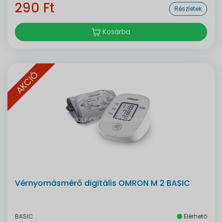
290 Ft
Részletek
Kosárba
AKCIÓ
Vérnyomásmérő digitális OMRON M 2 BASIC
BASIC
Elérhető