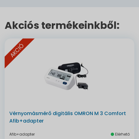
Akciós termékeinkből:
AKCIÓ
Vérnyomásmérő digitális OMRON M 3 Comfort
Afib+adapter
Afib+adapter
Elérhető