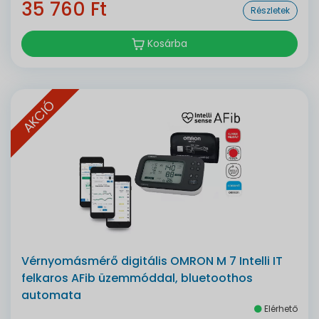
35 760 Ft
Részletek
Kosárba
AKCIÓ
Vérnyomásmérő digitális OMRON M 7 Intelli IT
felkaros AFib üzemmóddal, bluetoothos
automata
Elérhető