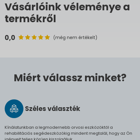
Vásárlóink véleménye a
termékről
0,0
(még nem értékelt)
Miért válassz minket?
Széles vá­lasz­ték
Kínálatunkban a legmodernebb orvosi eszközöktől a
rehabilitációs segédeszközökig mindent megtalál, hogy az Ön
igényeit teljes körűen kiszolgáljuk.