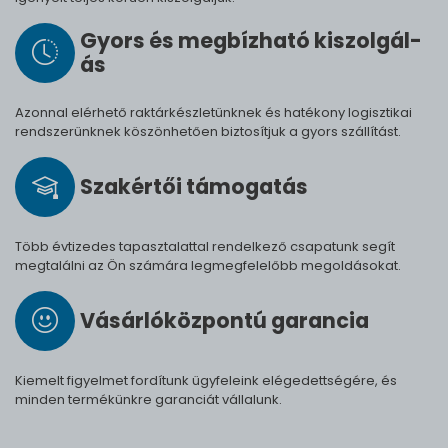
Gyors és meg­bíz­ha­tó ki­szol­gál­
ás
Azonnal elérhető raktárkészletünknek és hatékony logisztikai
rendszerünknek köszönhetően biztosítjuk a gyors szállítást.
Szak­értői tá­mo­ga­tás
Több évtizedes tapasztalattal rendelkező csapatunk segít
megtalálni az Ön számára legmegfelelőbb megoldásokat.
Vásárló­köz­pontú ga­ran­cia
Kiemelt figyelmet fordítunk ügyfeleink elégedettségére, és
minden termékünkre garanciát vállalunk.