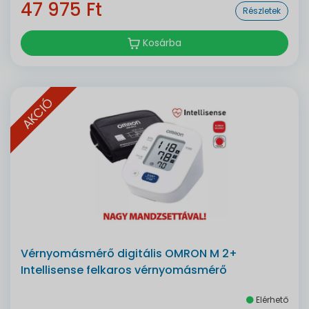
47 975 Ft
Részletek
Kosárba
AKCIÓ
Vérnyomásmérő digitális OMRON M 2+
Intellisense felkaros vérnyomásmérő
Elérhető