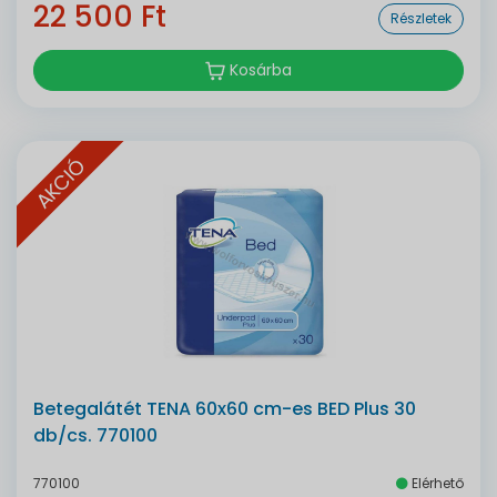
22 500 Ft
Részletek
Kosárba
AKCIÓ
Betegalátét TENA 60x60 cm-es BED Plus 30
db/cs. 770100
770100
Elérhető