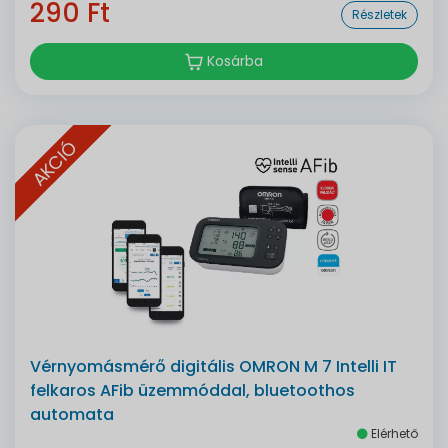
290 Ft
Részletek
Kosárba
AKCIÓ
Vérnyomásmérő digitális OMRON M 7 Intelli IT
felkaros AFib üzemmóddal, bluetoothos
automata
Elérhető