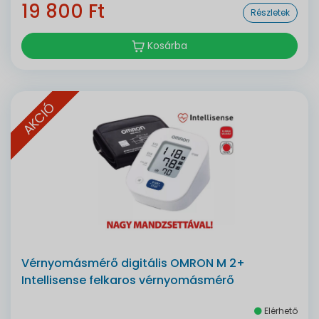
19 800 Ft
Részletek
Kosárba
AKCIÓ
Vérnyomásmérő digitális OMRON M 2+
Intellisense felkaros vérnyomásmérő
Elérhető