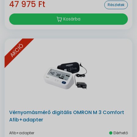
47 975 Ft
Részletek
Kosárba
AKCIÓ
Vérnyomásmérő digitális OMRON M 3 Comfort
Afib+adapter
Afib+adapter
Elérhető