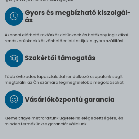
Gyors és meg­bíz­ha­tó ki­szol­gál­
ás
Azonnal elérhető raktárkészletünknek és hatékony logisztikai
rendszerünknek köszönhetően biztosítjuk a gyors szállítást.
Szak­értői tá­mo­ga­tás
Több évtizedes tapasztalattal rendelkező csapatunk segít
megtalálni az Ön számára legmegfelelőbb megoldásokat.
Vásárló­köz­pontú ga­ran­cia
Kiemelt figyelmet fordítunk ügyfeleink elégedettségére, és
minden termékünkre garanciát vállalunk.