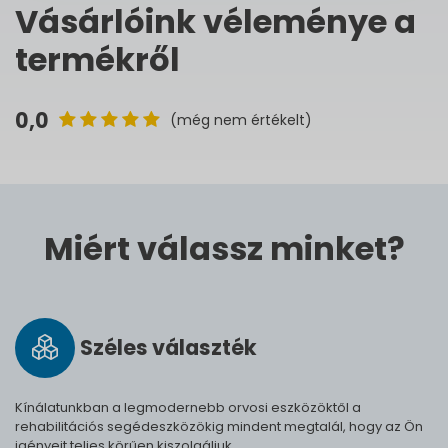
Vásárlóink véleménye a
termékről
0,0
(még nem értékelt)
Miért válassz minket?
Széles vá­lasz­ték
Kínálatunkban a legmodernebb orvosi eszközöktől a
rehabilitációs segédeszközökig mindent megtalál, hogy az Ön
igényeit teljes körűen kiszolgáljuk.