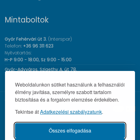
Mintaboltok
Győr Fehérvári út 3.
(Interspar)
Telefon:
+36 96 311 623
Nyitvatartás:
H-P 9:00 - 18:00, Sz 9:00 - 15:00
Győr-Adyváros, Szigethy A. út 78.
Telefon:
+36 96 440 505
Nyitvatartás:
H-P 8:00 - 17:00
Weboldalunkon sütiket használunk a felhasználói
élmény javítása, személyre szabott tartalom
biztosítása és a forgalom elemzése érdekében.
© 2026 Wolf Orvosi Műszer Kft. |
Tekintse át
Adatkezelési szabályzatunk
.
Összes elfogadása