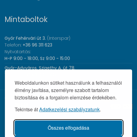
Mintaboltok
Győr Fehérvári út 3.
(Interspar)
Telefon:
+36 96 311 623
Nyitvatartás:
H-P 9:00 - 18:00, Sz 9:00 - 15:00
Győr-Adyváros, Szigethy A. út 78.
Telefon:
+36 96 440 505
Nyitvatartás:
H-P 8:00 - 17:00
Weboldalunkon sütiket használunk a felhasználói
élmény javítása, személyre szabott tartalom
biztosítása és a forgalom elemzése érdekében.
© 2026 Wolf Orvosi Műszer Kft. |
Tekintse át
Adatkezelési szabályzatunk
.
Összes elfogadása