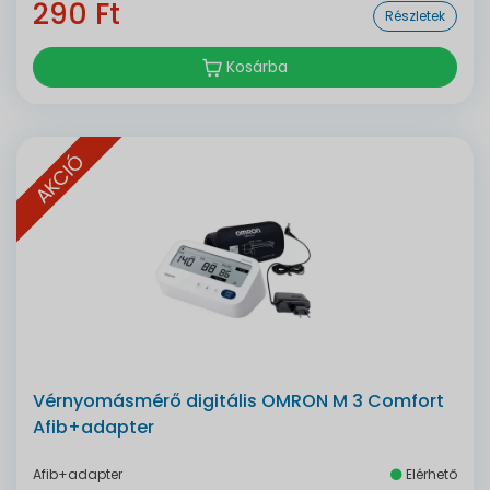
290 Ft
Részletek
Kosárba
AKCIÓ
Vérnyomásmérő digitális OMRON M 3 Comfort
Afib+adapter
Afib+adapter
Elérhető