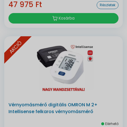
47 975 Ft
Részletek
Kosárba
AKCIÓ
Vérnyomásmérő digitális OMRON M 2+
Intellisense felkaros vérnyomásmérő
Elérhető