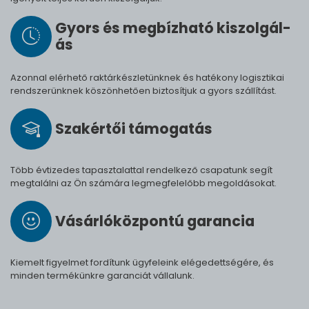
Gyors és meg­bíz­ha­tó ki­szol­gál­
ás
Azonnal elérhető raktárkészletünknek és hatékony logisztikai
rendszerünknek köszönhetően biztosítjuk a gyors szállítást.
Szak­értői tá­mo­ga­tás
Több évtizedes tapasztalattal rendelkező csapatunk segít
megtalálni az Ön számára legmegfelelőbb megoldásokat.
Vásárló­köz­pontú ga­ran­cia
Kiemelt figyelmet fordítunk ügyfeleink elégedettségére, és
minden termékünkre garanciát vállalunk.