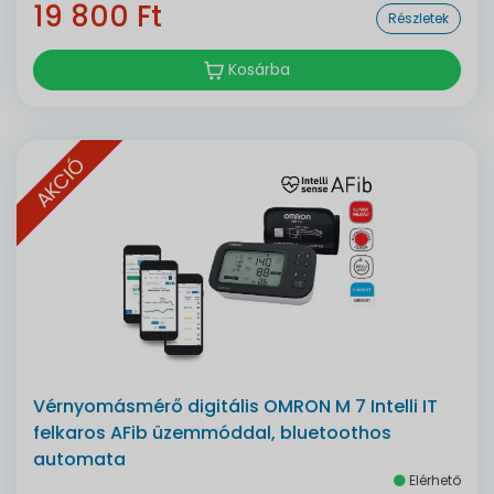
19 800 Ft
Részletek
Kosárba
AKCIÓ
Vérnyomásmérő digitális OMRON M 7 Intelli IT
felkaros AFib üzemmóddal, bluetoothos
automata
Elérhető