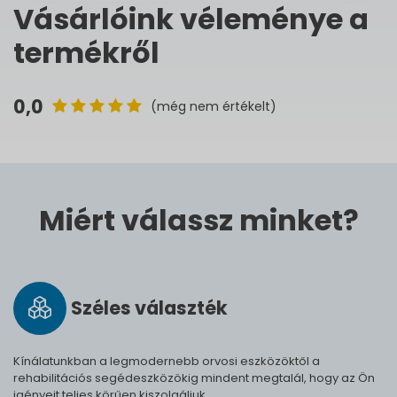
Vásárlóink véleménye a
termékről
0,0
(még nem értékelt)
Miért válassz minket?
Széles vá­lasz­ték
Kínálatunkban a legmodernebb orvosi eszközöktől a
rehabilitációs segédeszközökig mindent megtalál, hogy az Ön
igényeit teljes körűen kiszolgáljuk.