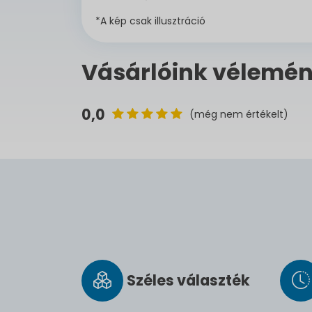
*A kép csak illusztráció
Vásárlóink vélemén
0,0
(még nem értékelt)
Széles vá­lasz­ték