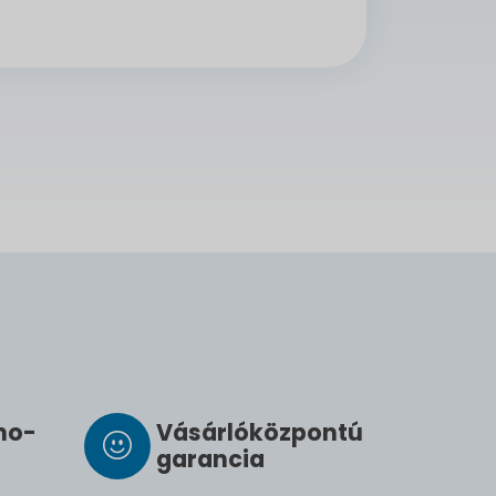
­mo­
Vásárló­köz­pontú
ga­ran­cia