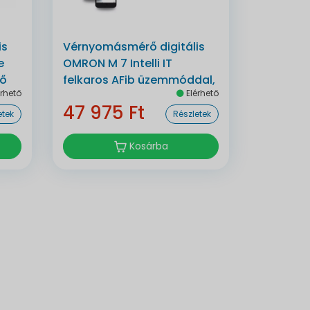
is
Vérnyomásmérő digitális
e
OMRON M 7 Intelli IT
rő
felkaros AFib üzemmóddal,
rhető
Elérhető
bluetoothos automata
47 975 Ft
etek
Részletek
Kosárba