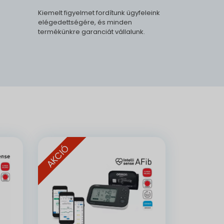
Kiemelt figyelmet fordítunk ügyfeleink
elégedettségére, és minden
termékünkre garanciát vállalunk.
.
AKCIÓ