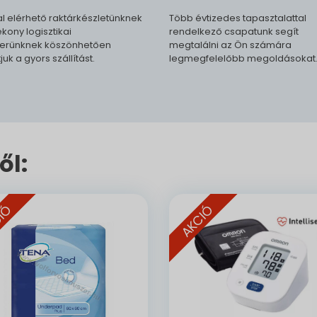
l elérhető raktárkészletünknek
Több évtizedes tapasztalattal
kony logisztikai
rendelkező csapatunk segít
erünknek köszönhetően
megtalálni az Ön számára
tjuk a gyors szállítást.
legmegfelelőbb megoldásokat
ől:
IÓ
AKCIÓ