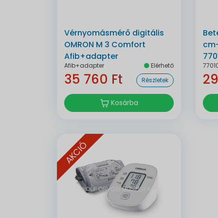
Vérnyomásmérő digitális
Bet
OMRON M 3 Comfort
cm-
Afib+adapter
770
Afib+adapter
Elérhető
7701
35 760 Ft
29
Részletek
Kosárba
AKCIÓ