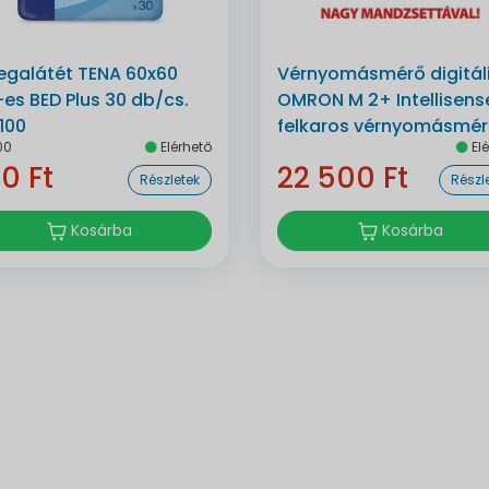
egalátét TENA 60x60
Vérnyomásmérő digitál
es BED Plus 30 db/cs.
OMRON M 2+ Intellisens
100
felkaros vérnyomásmé
00
Elérhető
Elé
0 Ft
22 500 Ft
Részletek
Részl
Kosárba
Kosárba