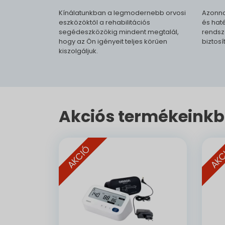
Kínálatunkban a legmodernebb orvosi
Azonna
eszközöktől a rehabilitációs
és haté
segédeszközökig mindent megtalál,
rendsz
hogy az Ön igényeit teljes körűen
biztosí
kiszolgáljuk.
Akciós termékeinkb
AKCIÓ
AKC