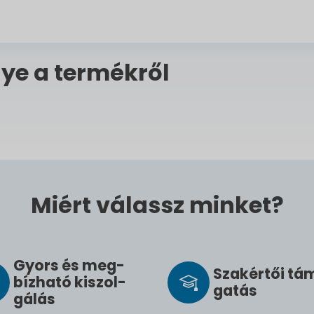
ye a termékről
Miért válassz minket?
Gyors és meg­
Szak­értői tá
bíz­ha­tó ki­szol­
ga­tás
gál­ás