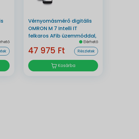
is
Vérnyomásmérő digitális
OMRON M 7 Intelli IT
felkaros AFib üzemmóddal,
rhető
Elérhető
bluetoothos automata
47 975 Ft
etek
Részletek
Kosárba