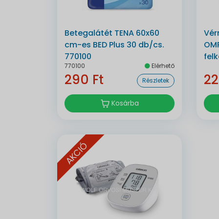
Betegalátét TENA 60x60
Vér
cm-es BED Plus 30 db/cs.
OMR
770100
fel
770100
Elérhető
290 Ft
22
Részletek
Kosárba
AKCIÓ