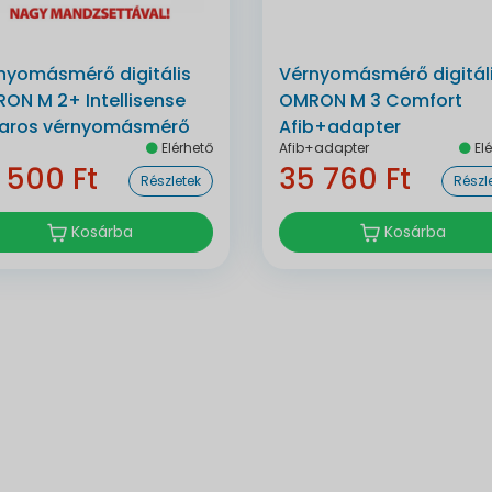
nyomásmérő digitális
Vérnyomásmérő digitál
ON M 2+ Intellisense
OMRON M 3 Comfort
karos vérnyomásmérő
Afib+adapter
Elérhető
Afib+adapter
Elé
 500 Ft
35 760 Ft
Részletek
Részl
Kosárba
Kosárba