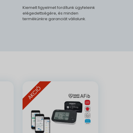
Kiemelt figyelmet fordítunk ügyfeleink
elégedettségére, és minden
termékünkre garanciát vállalunk.
.
AKCIÓ