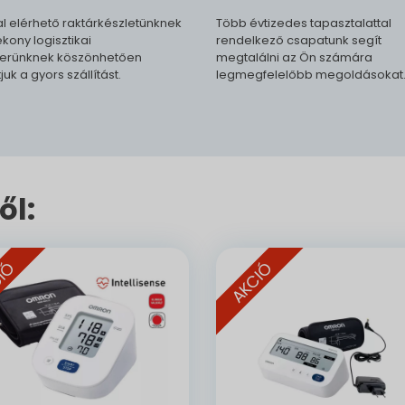
l elérhető raktárkészletünknek
Több évtizedes tapasztalattal
kony logisztikai
rendelkező csapatunk segít
erünknek köszönhetően
megtalálni az Ön számára
tjuk a gyors szállítást.
legmegfelelőbb megoldásokat
ől:
IÓ
AKCIÓ