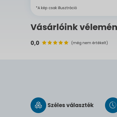
*A kép csak illusztráció
Vásárlóink vélemén
0,0
(még nem értékelt)
Széles vá­lasz­ték