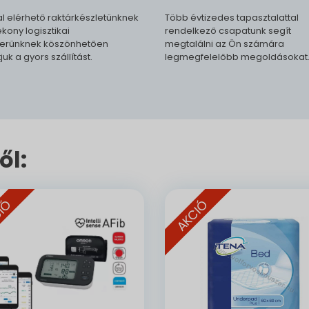
l elérhető raktárkészletünknek
Több évtizedes tapasztalattal
kony logisztikai
rendelkező csapatunk segít
erünknek köszönhetően
megtalálni az Ön számára
tjuk a gyors szállítást.
legmegfelelőbb megoldásokat
ől:
IÓ
AKCIÓ