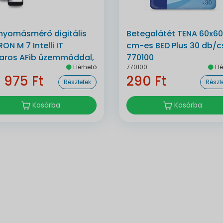
nyomásmérő digitális
Betegalátét TENA 60x60
ON M 7 Intelli IT
cm-es BED Plus 30 db/c
karos AFib üzemmóddal,
770100
Elérhető
770100
Elé
etoothos automata
 975 Ft
290 Ft
Részletek
Részl
Kosárba
Kosárba