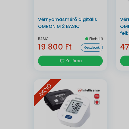
Vérnyomásmérő digitális
Vér
OMRON M 2 BASIC
OMR
fel
BASIC
Elérhető
blu
19 800 Ft
47
Részletek
Kosárba
AKCIÓ