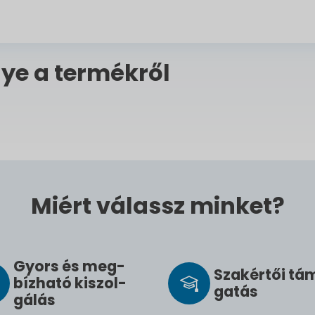
ye a termékről
Miért válassz minket?
Gyors és meg­
Szak­értői tá
bíz­ha­tó ki­szol­
ga­tás
gál­ás