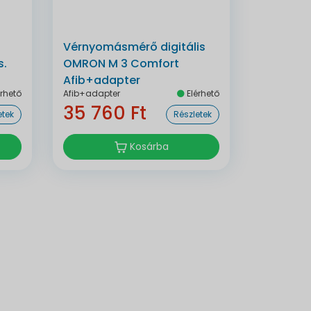
Vérnyomásmérő digitális
s.
OMRON M 3 Comfort
Afib+adapter
rhető
Afib+adapter
Elérhető
35 760 Ft
etek
Részletek
Kosárba