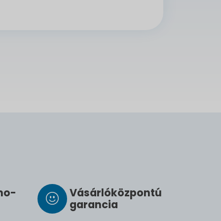
­mo­
Vásárló­köz­pontú
ga­ran­cia