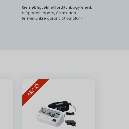
Kiemelt figyelmet fordítunk ügyfeleink
elégedettségére, és minden
termékünkre garanciát vállalunk.
.
AKCIÓ