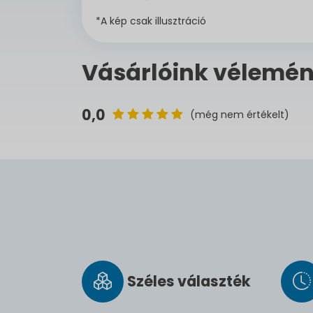
*A kép csak illusztráció
Vásárlóink vélemén
0,0
(még nem értékelt)
Széles vá­lasz­ték