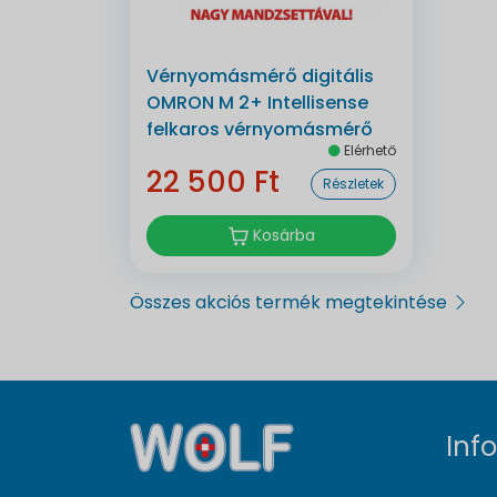
Vérnyomásmérő digitális
OMRON M 2+ Intellisense
felkaros vérnyomásmérő
Elérhető
22 500 Ft
Részletek
Kosárba
Összes akciós termék megtekintése
Inf