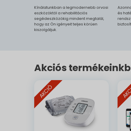
Kínálatunkban a legmodernebb orvosi
Azonna
eszközöktől a rehabilitációs
és haté
segédeszközökig mindent megtalál,
rendsz
hogy az Ön igényeit teljes körűen
biztosí
kiszolgáljuk.
Akciós termékeinkb
AKCIÓ
AKC