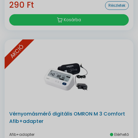
290 Ft
Részletek
Kosárba
AKCIÓ
Vérnyomásmérő digitális OMRON M 3 Comfort
Afib+adapter
Afib+adapter
Elérhető