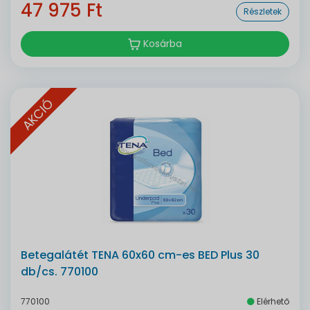
47 975 Ft
Részletek
Kosárba
AKCIÓ
Betegalátét TENA 60x60 cm-es BED Plus 30
db/cs. 770100
770100
Elérhető