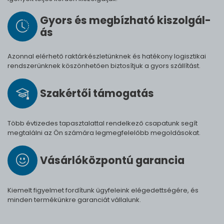
Gyors és meg­bíz­ha­tó ki­szol­gál­
ás
Azonnal elérhető raktárkészletünknek és hatékony logisztikai
rendszerünknek köszönhetően biztosítjuk a gyors szállítást.
Szak­értői tá­mo­ga­tás
Több évtizedes tapasztalattal rendelkező csapatunk segít
megtalálni az Ön számára legmegfelelőbb megoldásokat.
Vásárló­köz­pontú ga­ran­cia
Kiemelt figyelmet fordítunk ügyfeleink elégedettségére, és
minden termékünkre garanciát vállalunk.