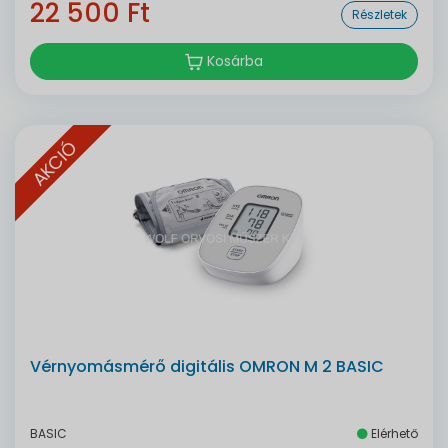
22 500 Ft
Részletek
Kosárba
AKCIÓ
Vérnyomásmérő digitális OMRON M 2 BASIC
BASIC
Elérhető