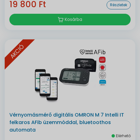
19 800 Ft
Részletek
Kosárba
AKCIÓ
Vérnyomásmérő digitális OMRON M 7 Intelli IT
felkaros AFib üzemmóddal, bluetoothos
automata
Elérhető