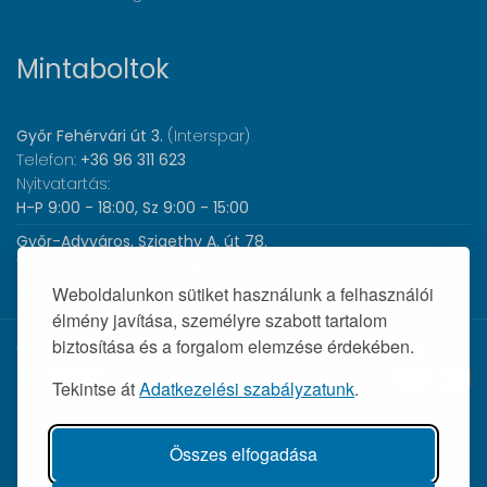
Mintaboltok
Győr Fehérvári út 3.
(Interspar)
Telefon:
+36 96 311 623
Nyitvatartás:
H-P 9:00 - 18:00, Sz 9:00 - 15:00
Győr-Adyváros, Szigethy A. út 78.
Telefon:
+36 96 440 505
Nyitvatartás:
H-P 8:00 - 17:00
Weboldalunkon sütiket használunk a felhasználói
élmény javítása, személyre szabott tartalom
biztosítása és a forgalom elemzése érdekében.
© 2026 Wolf Orvosi Műszer Kft. |
Tekintse át
Adatkezelési szabályzatunk
.
Összes elfogadása