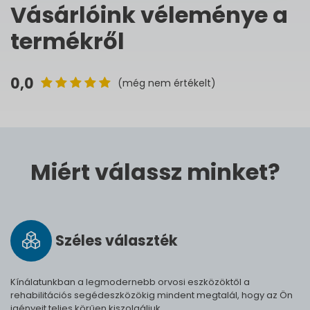
Vásárlóink véleménye a
termékről
0,0
(még nem értékelt)
Miért válassz minket?
Széles vá­lasz­ték
Kínálatunkban a legmodernebb orvosi eszközöktől a
rehabilitációs segédeszközökig mindent megtalál, hogy az Ön
igényeit teljes körűen kiszolgáljuk.