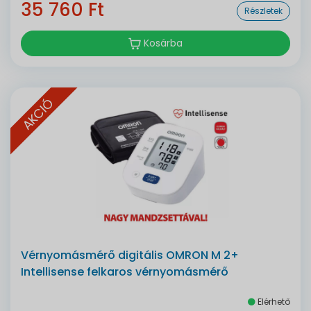
35 760 Ft
Részletek
Kosárba
AKCIÓ
Vérnyomásmérő digitális OMRON M 2+
Intellisense felkaros vérnyomásmérő
Elérhető