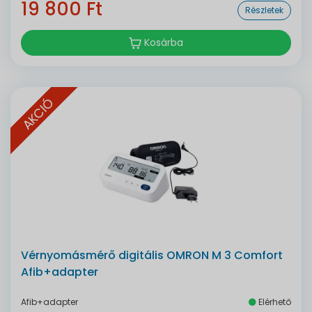
19 800 Ft
Részletek
Kosárba
AKCIÓ
Vérnyomásmérő digitális OMRON M 3 Comfort
Afib+adapter
Afib+adapter
Elérhető