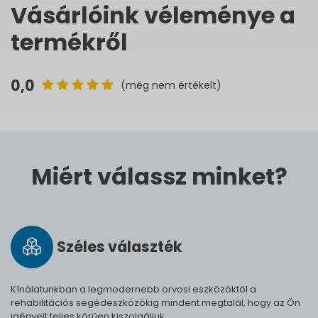
Vásárlóink véleménye a
termékről
0,0
(még nem értékelt)
Miért válassz minket?
Széles vá­lasz­ték
Kínálatunkban a legmodernebb orvosi eszközöktől a
rehabilitációs segédeszközökig mindent megtalál, hogy az Ön
igényeit teljes körűen kiszolgáljuk.