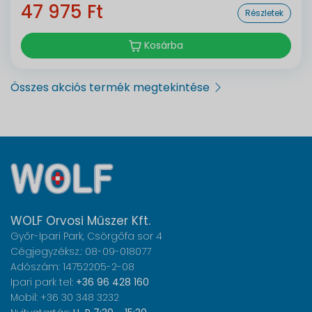
47 975 Ft
Részletek
Kosárba
Összes akciós termék megtekintése
WOLF Orvosi Műszer Kft.
Győr-Ipari Park, Csörgőfa sor 4
Cégjegyzéksz.: 08-09-018077
Adószám: 14752205-2-08
Ipari park tel:
+36 96 428 160
Mobil: +36 30 348 3232