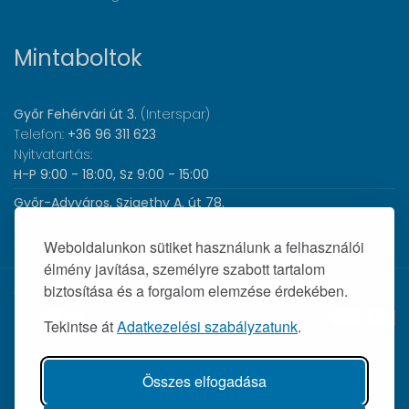
Mintaboltok
Győr Fehérvári út 3.
(Interspar)
Telefon:
+36 96 311 623
Nyitvatartás:
H-P 9:00 - 18:00, Sz 9:00 - 15:00
Győr-Adyváros, Szigethy A. út 78.
Telefon:
+36 96 440 505
Nyitvatartás:
H-P 8:00 - 17:00
Weboldalunkon sütiket használunk a felhasználói
élmény javítása, személyre szabott tartalom
biztosítása és a forgalom elemzése érdekében.
© 2026 Wolf Orvosi Műszer Kft. |
Tekintse át
Adatkezelési szabályzatunk
.
Összes elfogadása