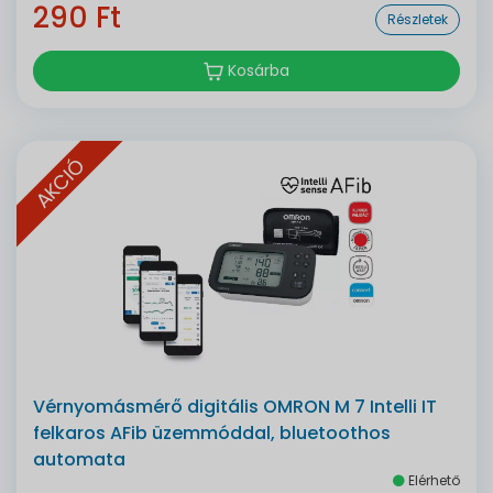
290 Ft
Részletek
Kosárba
AKCIÓ
Vérnyomásmérő digitális OMRON M 7 Intelli IT
felkaros AFib üzemmóddal, bluetoothos
automata
Elérhető