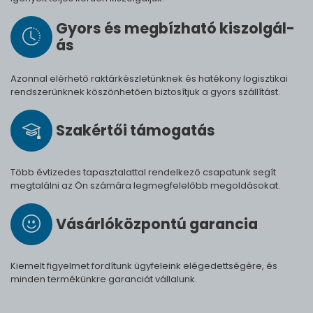
Gyors és meg­bíz­ha­tó ki­szol­gál­
ás
Azonnal elérhető raktárkészletünknek és hatékony logisztikai
rendszerünknek köszönhetően biztosítjuk a gyors szállítást.
Szak­értői tá­mo­ga­tás
Több évtizedes tapasztalattal rendelkező csapatunk segít
megtalálni az Ön számára legmegfelelőbb megoldásokat.
Vásárló­köz­pontú ga­ran­cia
Kiemelt figyelmet fordítunk ügyfeleink elégedettségére, és
minden termékünkre garanciát vállalunk.