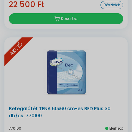
22 500 Ft
Részletek
Kosárba
AKCIÓ
Betegalátét TENA 60x60 cm-es BED Plus 30
db/cs. 770100
770100
Elérhető