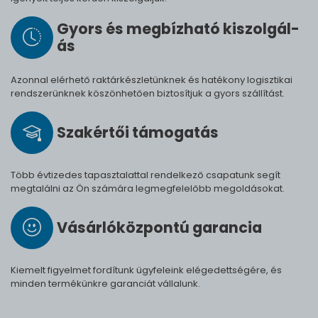
Gyors és meg­bíz­ha­tó ki­szol­gál­
ás
Azonnal elérhető raktárkészletünknek és hatékony logisztikai
rendszerünknek köszönhetően biztosítjuk a gyors szállítást.
Szak­értői tá­mo­ga­tás
Több évtizedes tapasztalattal rendelkező csapatunk segít
megtalálni az Ön számára legmegfelelőbb megoldásokat.
Vásárló­köz­pontú ga­ran­cia
Kiemelt figyelmet fordítunk ügyfeleink elégedettségére, és
minden termékünkre garanciát vállalunk.