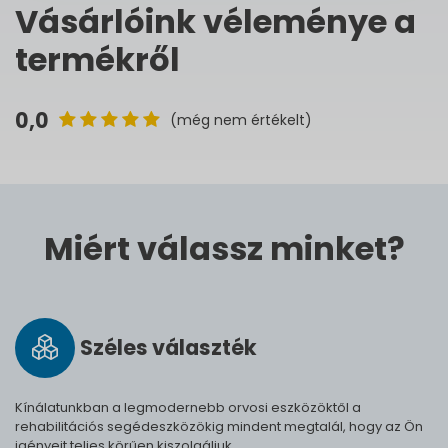
Vásárlóink véleménye a
termékről
0,0
(még nem értékelt)
Miért válassz minket?
Széles vá­lasz­ték
Kínálatunkban a legmodernebb orvosi eszközöktől a
rehabilitációs segédeszközökig mindent megtalál, hogy az Ön
igényeit teljes körűen kiszolgáljuk.