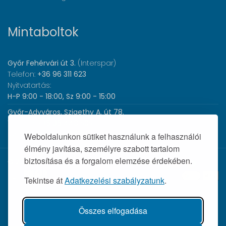
Mintaboltok
Győr Fehérvári út 3.
(Interspar)
Telefon:
+36 96 311 623
Nyitvatartás:
H-P 9:00 - 18:00, Sz 9:00 - 15:00
Győr-Adyváros, Szigethy A. út 78.
Telefon:
+36 96 440 505
Nyitvatartás:
H-P 8:00 - 17:00
Weboldalunkon sütiket használunk a felhasználói
élmény javítása, személyre szabott tartalom
biztosítása és a forgalom elemzése érdekében.
© 2026 Wolf Orvosi Műszer Kft. |
Tekintse át
Adatkezelési szabályzatunk
.
Összes elfogadása