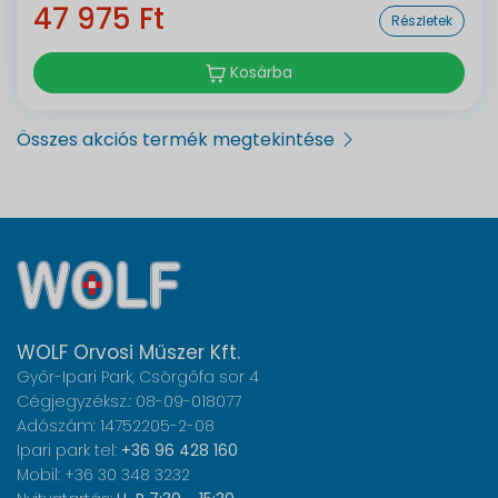
47 975 Ft
Részletek
Kosárba
Összes akciós termék megtekintése
WOLF Orvosi Műszer Kft.
Győr-Ipari Park, Csörgőfa sor 4
Cégjegyzéksz.: 08-09-018077
Adószám: 14752205-2-08
Ipari park tel:
+36 96 428 160
Mobil: +36 30 348 3232