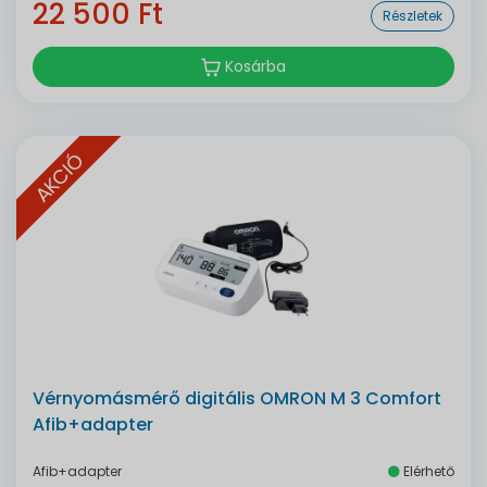
22 500 Ft
Részletek
Kosárba
AKCIÓ
Vérnyomásmérő digitális OMRON M 3 Comfort
Afib+adapter
Afib+adapter
Elérhető