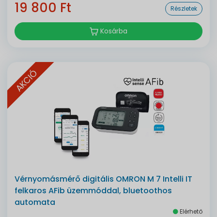
19 800 Ft
Részletek
Kosárba
AKCIÓ
Vérnyomásmérő digitális OMRON M 7 Intelli IT
felkaros AFib üzemmóddal, bluetoothos
automata
Elérhető