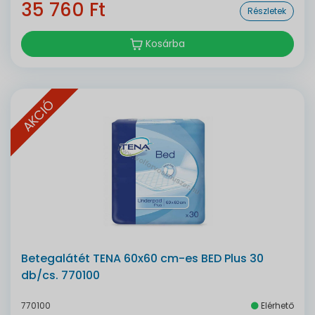
35 760 Ft
Részletek
Kosárba
AKCIÓ
Betegalátét TENA 60x60 cm-es BED Plus 30
db/cs. 770100
770100
Elérhető