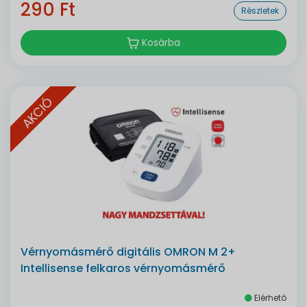
290 Ft
Részletek
Kosárba
AKCIÓ
Vérnyomásmérő digitális OMRON M 2+
Intellisense felkaros vérnyomásmérő
Elérhető