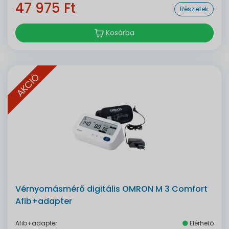
47 975 Ft
Részletek
Kosárba
AKCIÓ
Vérnyomásmérő digitális OMRON M 3 Comfort
Afib+adapter
Afib+adapter
Elérhető