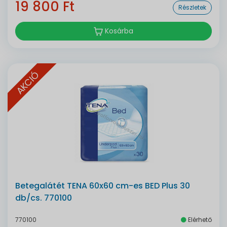
19 800 Ft
Részletek
Kosárba
AKCIÓ
Betegalátét TENA 60x60 cm-es BED Plus 30
db/cs. 770100
770100
Elérhető