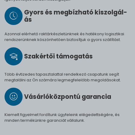
Gyors és meg­bíz­ha­tó ki­szol­gál­
ás
Azonnal elérhető raktárkészletünknek és hatékony logisztikai
rendszerünknek köszönhetően biztosítjuk a gyors szállítást.
Szak­értői tá­mo­ga­tás
Több évtizedes tapasztalattal rendelkező csapatunk segít
megtalálni az Ön számára legmegfelelőbb megoldásokat.
Vásárló­köz­pontú ga­ran­cia
Kiemelt figyelmet fordítunk ügyfeleink elégedettségére, és
minden termékünkre garanciát vállalunk.