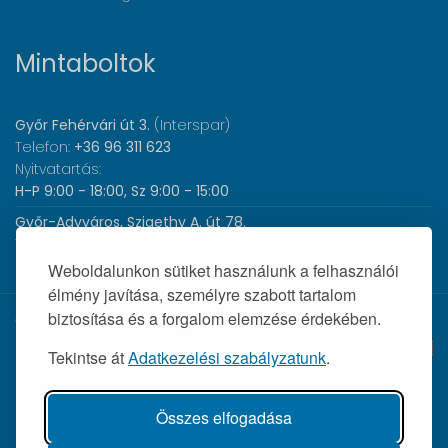
Mintaboltok
Győr Fehérvári út 3.
(Interspar)
Telefon:
+36 96 311 623
Nyitvatartás:
H-P 9:00 - 18:00, Sz 9:00 - 15:00
Győr-Adyváros, Szigethy A. út 78.
Telefon:
+36 96 440 505
Nyitvatartás:
H-P 8:00 - 17:00
Weboldalunkon sütiket használunk a felhasználói
élmény javítása, személyre szabott tartalom
biztosítása és a forgalom elemzése érdekében.
© 2026 Wolf Orvosi Műszer Kft. |
Tekintse át
Adatkezelési szabályzatunk
.
Összes elfogadása