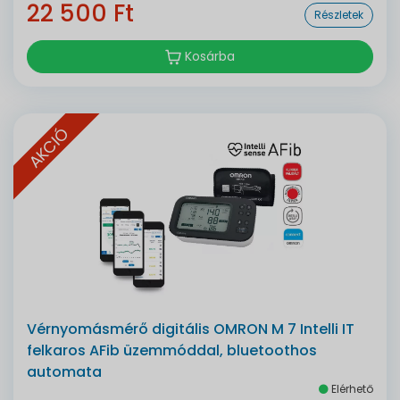
22 500 Ft
Részletek
Kosárba
AKCIÓ
Vérnyomásmérő digitális OMRON M 7 Intelli IT
felkaros AFib üzemmóddal, bluetoothos
automata
Elérhető