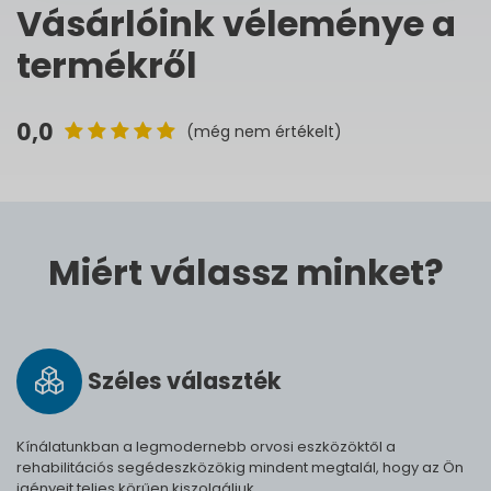
Vásárlóink véleménye a
termékről
0,0
(még nem értékelt)
Miért válassz minket?
Széles vá­lasz­ték
Kínálatunkban a legmodernebb orvosi eszközöktől a
rehabilitációs segédeszközökig mindent megtalál, hogy az Ön
igényeit teljes körűen kiszolgáljuk.