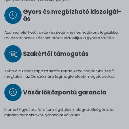
Gyors és meg­bíz­ha­tó ki­szol­gál­
ás
Azonnal elérhető raktárkészletünknek és hatékony logisztikai
rendszerünknek köszönhetően biztosítjuk a gyors szállítást.
Szak­értői tá­mo­ga­tás
Több évtizedes tapasztalattal rendelkező csapatunk segít
megtalálni az Ön számára legmegfelelőbb megoldásokat.
Vásárló­köz­pontú ga­ran­cia
Kiemelt figyelmet fordítunk ügyfeleink elégedettségére, és
minden termékünkre garanciát vállalunk.