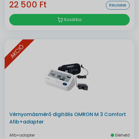
22 500 Ft
Részletek
Kosárba
AKCIÓ
Vérnyomásmérő digitális OMRON M 3 Comfort
Afib+adapter
Afib+adapter
Elérhető