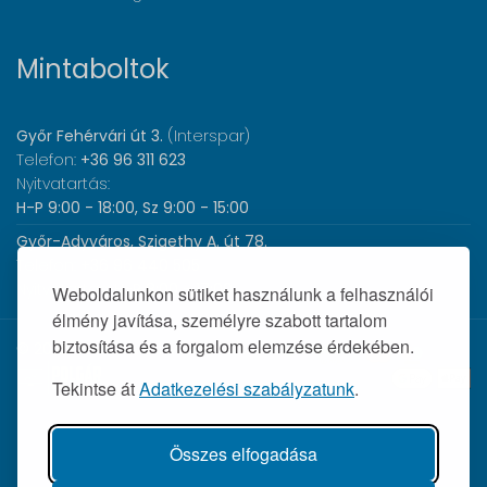
Mintaboltok
Győr Fehérvári út 3.
(Interspar)
Telefon:
+36 96 311 623
Nyitvatartás:
H-P 9:00 - 18:00, Sz 9:00 - 15:00
Győr-Adyváros, Szigethy A. út 78.
Telefon:
+36 96 440 505
Nyitvatartás:
H-P 8:00 - 17:00
Weboldalunkon sütiket használunk a felhasználói
élmény javítása, személyre szabott tartalom
biztosítása és a forgalom elemzése érdekében.
© 2026 Wolf Orvosi Műszer Kft. |
Tekintse át
Adatkezelési szabályzatunk
.
Összes elfogadása