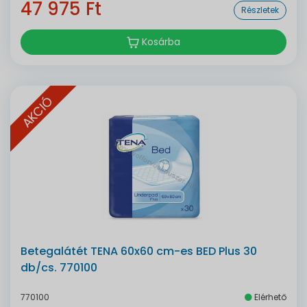
47 975 Ft
Részletek
Kosárba
AKCIÓ
Betegalátét TENA 60x60 cm-es BED Plus 30
db/cs. 770100
770100
Elérhető