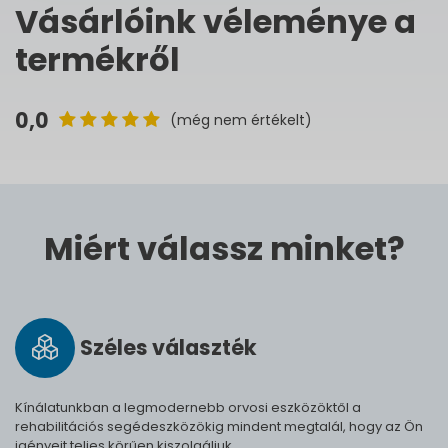
Vásárlóink véleménye a
termékről
0,0
(még nem értékelt)
Miért válassz minket?
Széles vá­lasz­ték
Kínálatunkban a legmodernebb orvosi eszközöktől a
rehabilitációs segédeszközökig mindent megtalál, hogy az Ön
igényeit teljes körűen kiszolgáljuk.