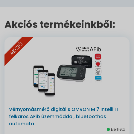
Akciós termékeinkből:
AKCIÓ
Vérnyomásmérő digitális OMRON M 7 Intelli IT
felkaros AFib üzemmóddal, bluetoothos
automata
Elérhető