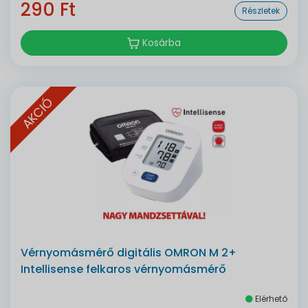
290 Ft
Részletek
Kosárba
AKCIÓ
Vérnyomásmérő digitális OMRON M 2+
Intellisense felkaros vérnyomásmérő
Elérhető