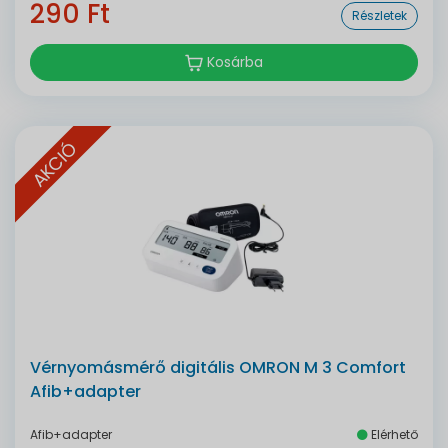
290 Ft
Részletek
Kosárba
AKCIÓ
Vérnyomásmérő digitális OMRON M 3 Comfort
Afib+adapter
Afib+adapter
Elérhető