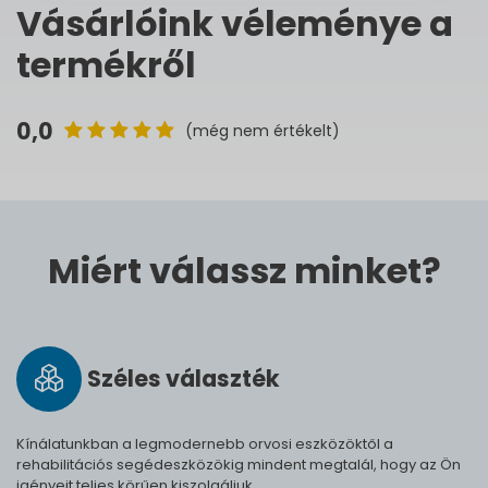
Vásárlóink véleménye a
termékről
0,0
(még nem értékelt)
Miért válassz minket?
Széles vá­lasz­ték
Kínálatunkban a legmodernebb orvosi eszközöktől a
rehabilitációs segédeszközökig mindent megtalál, hogy az Ön
igényeit teljes körűen kiszolgáljuk.