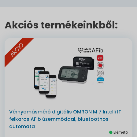
Akciós termékeinkből:
AKCIÓ
Vérnyomásmérő digitális OMRON M 7 Intelli IT
felkaros AFib üzemmóddal, bluetoothos
automata
Elérhető