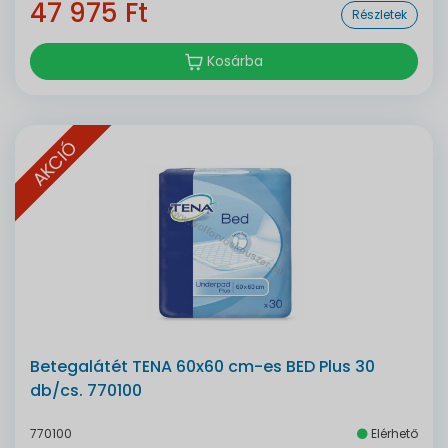
47 975 Ft
Részletek
Kosárba
AKCIÓ
Betegalátét TENA 60x60 cm-es BED Plus 30
db/cs. 770100
770100
Elérhető