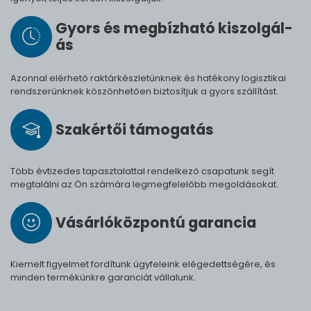
Gyors és meg­bíz­ha­tó ki­szol­gál­
ás
Azonnal elérhető raktárkészletünknek és hatékony logisztikai
rendszerünknek köszönhetően biztosítjuk a gyors szállítást.
Szak­értői tá­mo­ga­tás
Több évtizedes tapasztalattal rendelkező csapatunk segít
megtalálni az Ön számára legmegfelelőbb megoldásokat.
Vásárló­köz­pontú ga­ran­cia
Kiemelt figyelmet fordítunk ügyfeleink elégedettségére, és
minden termékünkre garanciát vállalunk.