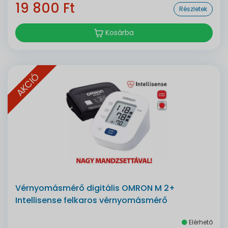
19 800 Ft
Részletek
Kosárba
AKCIÓ
Vérnyomásmérő digitális OMRON M 2+
Intellisense felkaros vérnyomásmérő
Elérhető