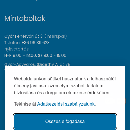
Mintaboltok
Győr Fehérvári út 3.
(Interspar)
Telefon:
+36 96 311 623
Nyitvatartás:
H-P 9:00 - 18:00, Sz 9:00 - 15:00
Győr-Adyváros, Szigethy A. út 78.
Telefon:
+36 96 440 505
Nyitvatartás:
H-P 8:00 - 17:00
Weboldalunkon sütiket használunk a felhasználói
élmény javítása, személyre szabott tartalom
biztosítása és a forgalom elemzése érdekében.
© 2026 Wolf Orvosi Műszer Kft. |
Tekintse át
Adatkezelési szabályzatunk
.
Összes elfogadása