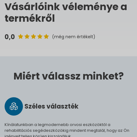
Vásárlóink véleménye a
termékről
0,0
(még nem értékelt)
Miért válassz minket?
Széles vá­lasz­ték
Kínálatunkban a legmodernebb orvosi eszközöktől a
rehabilitációs segédeszközökig mindent megtalál, hogy az Ön
igényeit teljes körűen kiszolgáljuk.