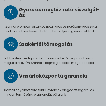
Gyors és meg­bíz­ha­tó ki­szol­gál­
ás
Azonnal elérhető raktárkészletünknek és hatékony logisztikai
rendszerünknek köszönhetően biztosítjuk a gyors szállítást.
Szak­értői tá­mo­ga­tás
Több évtizedes tapasztalattal rendelkező csapatunk segít
megtalálni az Ön számára legmegfelelőbb megoldásokat.
Vásárló­köz­pontú ga­ran­cia
Kiemelt figyelmet fordítunk ügyfeleink elégedettségére, és
minden termékünkre garanciát vállalunk.