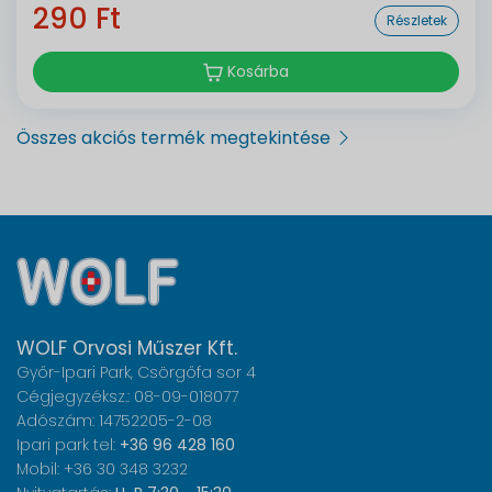
290 Ft
Részletek
Kosárba
Összes akciós termék megtekintése
WOLF Orvosi Műszer Kft.
Győr-Ipari Park, Csörgőfa sor 4
Cégjegyzéksz.: 08-09-018077
Adószám: 14752205-2-08
Ipari park tel:
+36 96 428 160
Mobil: +36 30 348 3232