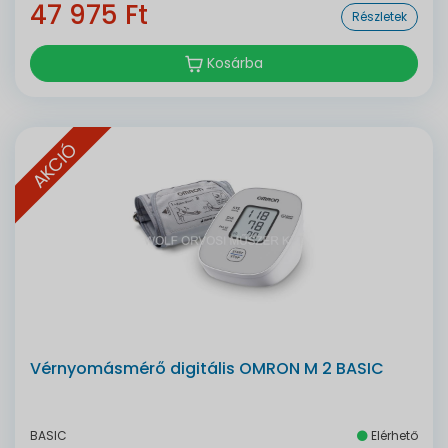
47 975 Ft
Részletek
Kosárba
AKCIÓ
Vérnyomásmérő digitális OMRON M 2 BASIC
BASIC
Elérhető