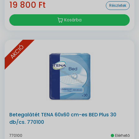
19 800 Ft
Részletek
Kosárba
AKCIÓ
Betegalátét TENA 60x60 cm-es BED Plus 30
db/cs. 770100
770100
Elérhető