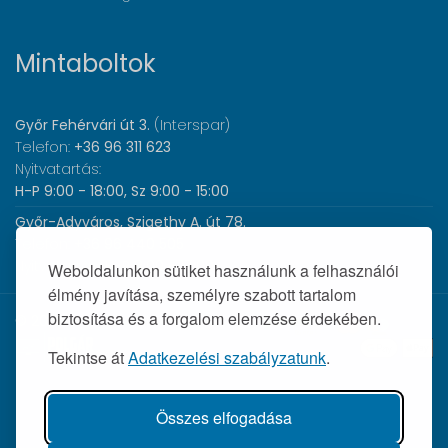
Mintaboltok
Győr Fehérvári út 3.
(Interspar)
Telefon:
+36 96 311 623
Nyitvatartás:
H-P 9:00 - 18:00, Sz 9:00 - 15:00
Győr-Adyváros, Szigethy A. út 78.
Telefon:
+36 96 440 505
Nyitvatartás:
H-P 8:00 - 17:00
Weboldalunkon sütiket használunk a felhasználói
élmény javítása, személyre szabott tartalom
biztosítása és a forgalom elemzése érdekében.
© 2026 Wolf Orvosi Műszer Kft. |
Tekintse át
Adatkezelési szabályzatunk
.
Összes elfogadása