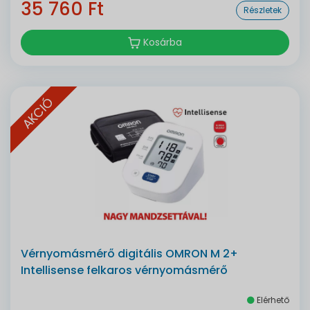
35 760 Ft
Részletek
Kosárba
AKCIÓ
Vérnyomásmérő digitális OMRON M 2+
Intellisense felkaros vérnyomásmérő
Elérhető