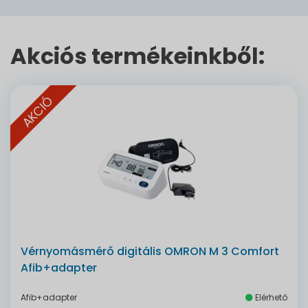
Akciós termékeinkből:
AKCIÓ
Vérnyomásmérő digitális OMRON M 3 Comfort
Afib+adapter
Afib+adapter
Elérhető