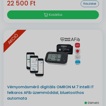
22 500 Ft
Részletek
Kosárba
AKCIÓ
Vérnyomásmérő digitális OMRON M 7 Intelli IT
felkaros AFib üzemmóddal, bluetoothos
automata
Elérhető