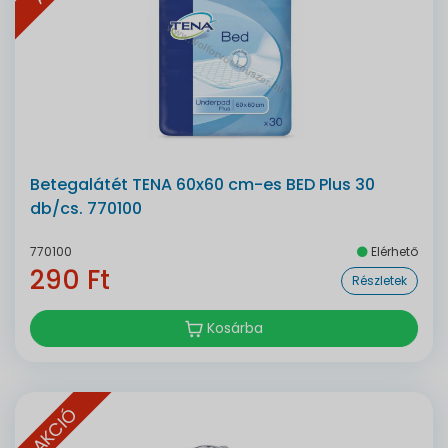
Betegalátét TENA 60x60 cm-es BED Plus 30
db/cs. 770100
770100
Elérhető
290 Ft
Részletek
Kosárba
AKCIÓ