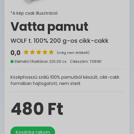
*A kép csak illusztráció
Vatta pamut
WOLF t. 100% 200 g-os cikk-cakk
0,0
(még nem értékelt)
Elérhető | Raktáron 220.00 cs
Cikkszám: T06181
Középhosszú szálú 100% pamutból készült, cikk-cakk
formában hajtogatott, nem steril
480 Ft