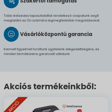
Szak­értői tá­mo­ga­tás
Több évtizedes tapasztalattal rendelkező csapatunk segít
megtalálni az Ön számára legmegfelelőbb megoldásokat.
Vásárló­köz­pontú ga­ran­cia
Kiemelt figyelmet fordítunk ügyfeleink elégedettségére, és
minden termékünkre garanciát vállalunk.
Akciós termékeinkből:
AKCIÓ