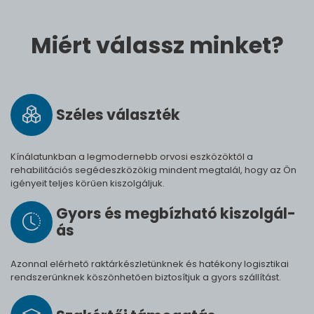
Miért válassz minket?
Széles vá­lasz­ték
Kínálatunkban a legmodernebb orvosi eszközöktől a
rehabilitációs segédeszközökig mindent megtalál, hogy az Ön
igényeit teljes körűen kiszolgáljuk.
Gyors és meg­bíz­ha­tó ki­szol­gál­
ás
Azonnal elérhető raktárkészletünknek és hatékony logisztikai
rendszerünknek köszönhetően biztosítjuk a gyors szállítást.