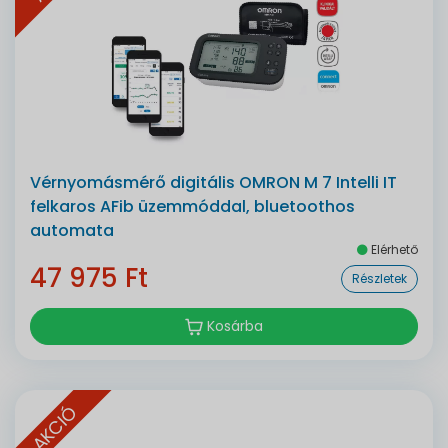
Vérnyomásmérő digitális OMRON M 7 Intelli IT
felkaros AFib üzemmóddal, bluetoothos
automata
Elérhető
47 975 Ft
Részletek
Kosárba
AKCIÓ