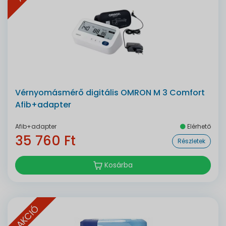
Vérnyomásmérő digitális OMRON M 3 Comfort
Afib+adapter
Afib+adapter
Elérhető
35 760 Ft
Részletek
Kosárba
AKCIÓ