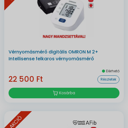
Vérnyomásmérő digitális OMRON M 2+
Intellisense felkaros vérnyomásmérő
Elérhető
22 500 Ft
Részletek
Kosárba
AKCIÓ