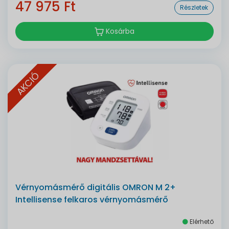
47 975 Ft
Részletek
Kosárba
AKCIÓ
Vérnyomásmérő digitális OMRON M 2+
Intellisense felkaros vérnyomásmérő
Elérhető