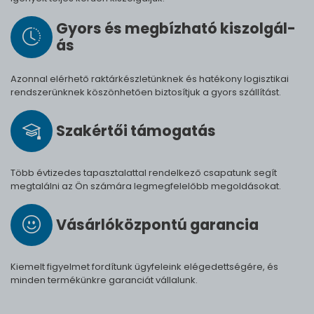
Gyors és meg­bíz­ha­tó ki­szol­gál­
ás
Azonnal elérhető raktárkészletünknek és hatékony logisztikai
rendszerünknek köszönhetően biztosítjuk a gyors szállítást.
Szak­értői tá­mo­ga­tás
Több évtizedes tapasztalattal rendelkező csapatunk segít
megtalálni az Ön számára legmegfelelőbb megoldásokat.
Vásárló­köz­pontú ga­ran­cia
Kiemelt figyelmet fordítunk ügyfeleink elégedettségére, és
minden termékünkre garanciát vállalunk.