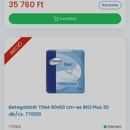
35 760 Ft
Részletek
Kosárba
AKCIÓ
Betegalátét TENA 60x60 cm-es BED Plus 30
db/cs. 770100
770100
Elérhető