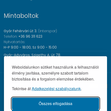
Mintaboltok
Győr Fehérvári út 3.
(Interspar)
Telefon:
+36 96 311 623
Nyitvatartás:
H-P 9:00 - 18:00, Sz 9:00 - 15:00
Győr-Adyváros, Szigethy A. út 78.
Telefon:
+36 96 440 505
Nyitvatartás:
H-P 8:00 - 17:00
Weboldalunkon sütiket használunk a felhasználói
élmény javítása, személyre szabott tartalom
biztosítása és a forgalom elemzése érdekében.
© 2026 Wolf Orvosi Műszer Kft. |
Tekintse át
Adatkezelési szabályzatunk
.
Összes elfogadása