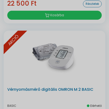
22 500 Ft
Részletek
Kosárba
AKCIÓ
Vérnyomásmérő digitális OMRON M 2 BASIC
BASIC
Elérhető