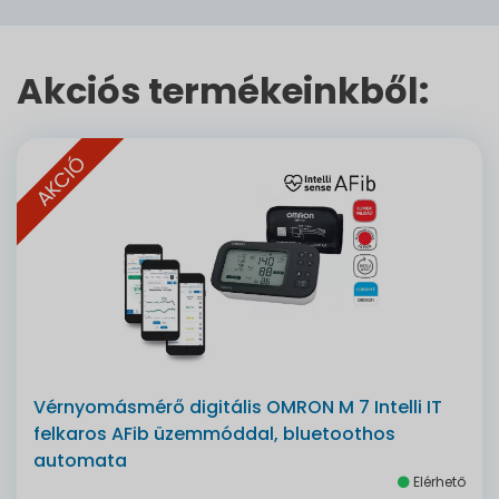
Akciós termékeinkből:
AKCIÓ
Vérnyomásmérő digitális OMRON M 7 Intelli IT
felkaros AFib üzemmóddal, bluetoothos
automata
Elérhető