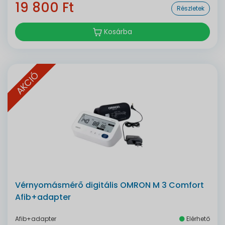
19 800 Ft
Részletek
Kosárba
AKCIÓ
Vérnyomásmérő digitális OMRON M 3 Comfort
Afib+adapter
Afib+adapter
Elérhető