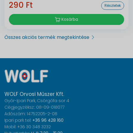
290 Ft
Részletek
Kosárba
Összes akciós termék megtekintése
WOLF Orvosi Műszer Kft.
Győr-Ipari Park, Csörgőfa sor 4
Cégjegyzéksz.: 08-09-018077
Adószám: 14752205-2-08
Ipari park tel:
+36 96 428 160
Mobil: +36 30 348 3232