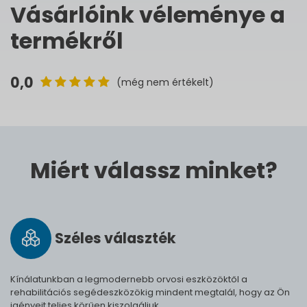
Vásárlóink véleménye a
termékről
0,0
(még nem értékelt)
Miért válassz minket?
Széles vá­lasz­ték
Kínálatunkban a legmodernebb orvosi eszközöktől a
rehabilitációs segédeszközökig mindent megtalál, hogy az Ön
igényeit teljes körűen kiszolgáljuk.