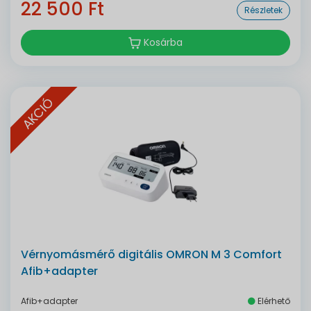
22 500 Ft
Részletek
Kosárba
AKCIÓ
Vérnyomásmérő digitális OMRON M 3 Comfort
Afib+adapter
Afib+adapter
Elérhető