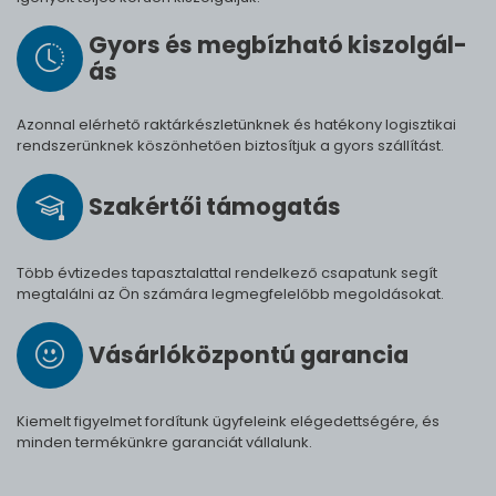
Gyors és meg­bíz­ha­tó ki­szol­gál­
ás
Azonnal elérhető raktárkészletünknek és hatékony logisztikai
rendszerünknek köszönhetően biztosítjuk a gyors szállítást.
Szak­értői tá­mo­ga­tás
Több évtizedes tapasztalattal rendelkező csapatunk segít
megtalálni az Ön számára legmegfelelőbb megoldásokat.
Vásárló­köz­pontú ga­ran­cia
Kiemelt figyelmet fordítunk ügyfeleink elégedettségére, és
minden termékünkre garanciát vállalunk.