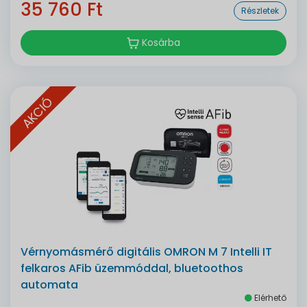
35 760 Ft
Részletek
Kosárba
AKCIÓ
Vérnyomásmérő digitális OMRON M 7 Intelli IT
felkaros AFib üzemmóddal, bluetoothos
automata
Elérhető