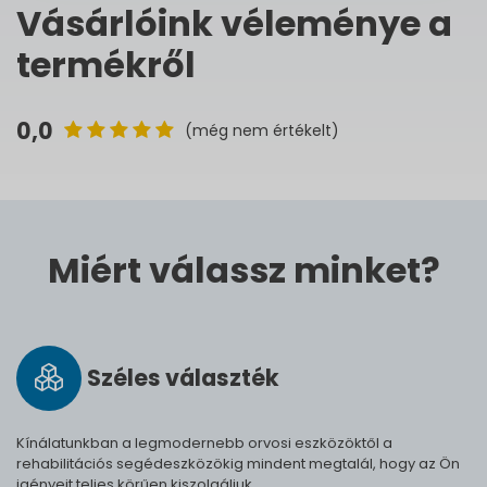
Vásárlóink véleménye a
termékről
0,0
(még nem értékelt)
Miért válassz minket?
Széles vá­lasz­ték
Kínálatunkban a legmodernebb orvosi eszközöktől a
rehabilitációs segédeszközökig mindent megtalál, hogy az Ön
igényeit teljes körűen kiszolgáljuk.