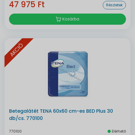
47 975 Ft
Részletek
Kosárba
AKCIÓ
Betegalátét TENA 60x60 cm-es BED Plus 30
db/cs. 770100
770100
Elérhető