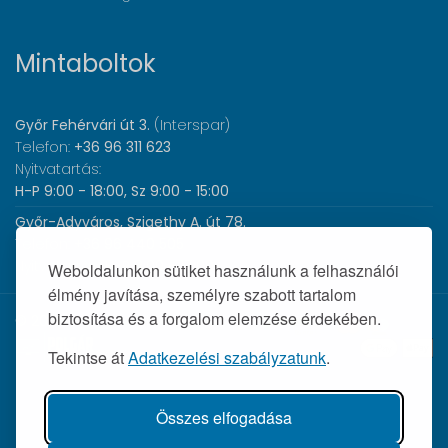
Mintaboltok
Győr Fehérvári út 3.
(Interspar)
Telefon:
+36 96 311 623
Nyitvatartás:
H-P 9:00 - 18:00, Sz 9:00 - 15:00
Győr-Adyváros, Szigethy A. út 78.
Telefon:
+36 96 440 505
Nyitvatartás:
H-P 8:00 - 17:00
Weboldalunkon sütiket használunk a felhasználói
élmény javítása, személyre szabott tartalom
biztosítása és a forgalom elemzése érdekében.
© 2026 Wolf Orvosi Műszer Kft. |
Tekintse át
Adatkezelési szabályzatunk
.
Összes elfogadása