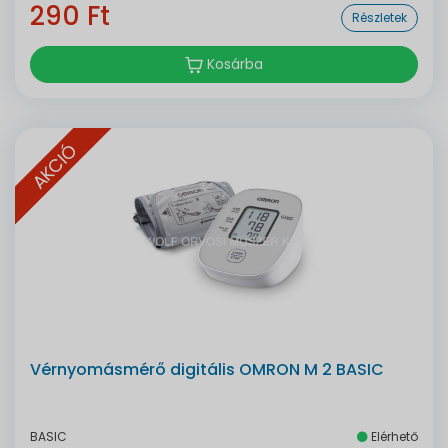
290 Ft
Részletek
Kosárba
AKCIÓ
Vérnyomásmérő digitális OMRON M 2 BASIC
BASIC
Elérhető